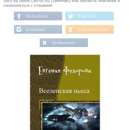
SMS на сайте LibFox.Ru (ЛибФокс) или прочесть описание и
ознакомиться с отзывами.
На Facebook
В Твиттере
В Instagram
В Одноклассниках
Мы Вконтакте