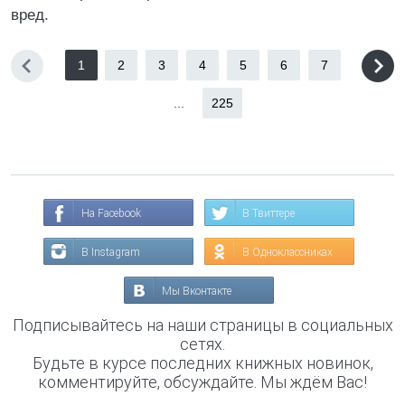
вред.
1
2
3
4
5
6
7
...
225
На Facebook
В Твиттере
В Instagram
В Одноклассниках
Мы Вконтакте
Подписывайтесь на наши страницы в социальных
сетях.
Будьте в курсе последних книжных новинок,
комментируйте, обсуждайте. Мы ждём Вас!