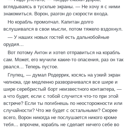
вглядываясь в тусклые экраны. — Не хочу я с ними
знакомиться. Ворон, разгон до скорости входа.
Но корабль промолчал. Капитан долго
вслушивался в свои мысли, потом тяжело вздохнул.
— У наших новых гостей есть дальнобойные
орудия…
Вот потому Антон и хотел отправиться на корабль
сам. Может, его мучили какие-то опасения, раз он так
рвался… Теперь пустое.
Глупец, — думал Родеррик, косясь на узкий экран
челнока, где медленно разворачивался все шире и
шире серебристый борт неизвестного контактера, —
а что будет, если с тобой случится что-то при этой
встрече? Если ты погибнешь по неосторожности или
случайности? Что же будет с остальными? Скорее
всего, Ворон никогда не послушается никого кроме
тебя… впрочем, корабль не сделает ничего себе во