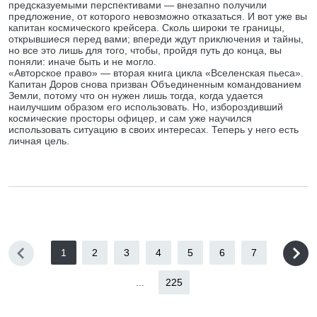
предсказуемыми перспективами — внезапно получили
предложение, от которого невозможно отказаться. И вот уже вы
капитан космического крейсера. Сколь широки те границы,
открывшиеся перед вами; впереди ждут приключения и тайны,
но все это лишь для того, чтобы, пройдя путь до конца, вы
поняли: иначе быть и не могло.
«Авторское право» — вторая книга цикла «Вселенская пьеса».
Капитан Доров снова призван Объединенным командованием
Земли, потому что он нужен лишь тогда, когда удается
наилучшим образом его использовать. Но, избороздивший
космические просторы офицер, и сам уже научился
использовать ситуацию в своих интересах. Теперь у него есть
личная цель.
1
2
3
4
5
6
7
...
225