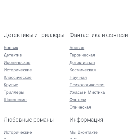
Детективы и триллеры
Фантастика и фэнтези
Боевик
Боевая
Детектив
Героическая
Иронические
Детективная
Исторические
Космическая
Классические
Научная
Крутые
Психологическая
Триллеры
Ужасы и Мистика
Шпионские
Фэнтези
Эпическая
Любовные романы
Информация
Исторические
Мы Вконтакте