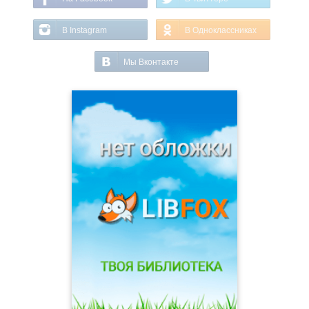
В Instagram
В Одноклассниках
Мы Вконтакте