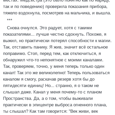
местах. Медсестра (это было понятно как по наряду,
так и по поведению) проверила показания прибора,
тяжело вздохнула, посмотрев на мальчика, и вышла.
***
Снова очнулся. Это радует, хотя с такими
показателями... лучше честно сдохнуть. Похоже, я
выжил, но практически потерял способности к магии.
Так, отставить панику. Я жив, значит всё остальное
поправимо. Стоп, перед тем, как отключиться, я
обнаружил что-то непонятное с моими каналами.
Так, проверяем, точно, у меня теперь только один
канал! Так это же великолепно! Теперь пользоваться
каналом я смогу, раскачав резерв хотя бы до
пятидесяти единиц! Но... странно, я о таком не
слышал даже. Канал у меня почему-то с планом
Пространства. Да, а о том, чтобы выживали
практически в эпицентре выброса огненного плана,
ты слышал? Как там говорится: "Век живи, век