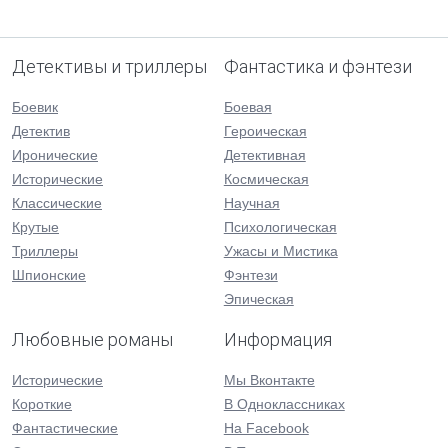
Детективы и триллеры
Фантастика и фэнтези
Боевик
Боевая
Детектив
Героическая
Иронические
Детективная
Исторические
Космическая
Классические
Научная
Крутые
Психологическая
Триллеры
Ужасы и Мистика
Шпионские
Фэнтези
Эпическая
Любовные романы
Информация
Исторические
Мы Вконтакте
Короткие
В Одноклассниках
Фантастические
На Facebook