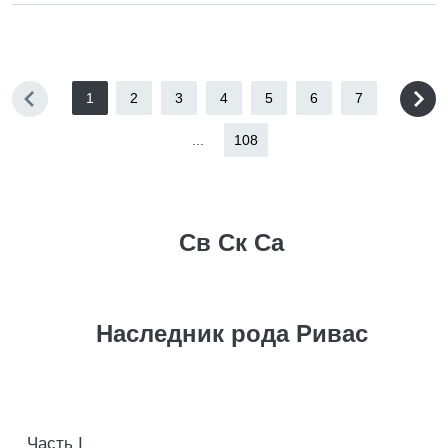
1
2
3
4
5
6
7
...
108
Св Ск Са
Наследник рода Ривас
Часть I