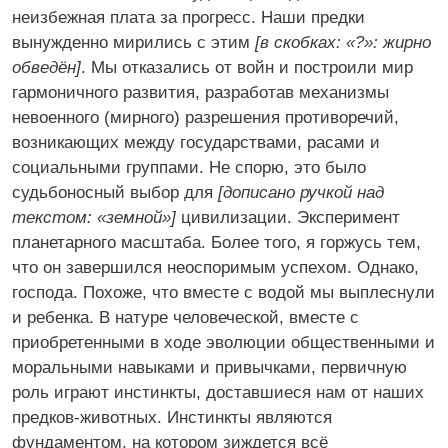
неизбежная плата за прогресс. Наши предки
вынужденно мирились с этим
[в скобках: «?»: жирно
обведён]
. Мы отказались от войн и построили мир
гармоничного развития, разработав механизмы
невоенного (мирного) разрешения противоречий,
возникающих между государствами, расами и
социальными группами. Не спорю, это было
судьбоносный выбор для
[дописано ручкой над
текстом: «земной»]
цивилизации. Эксперимент
планетарного масштаба. Более того, я горжусь тем,
что он завершился неоспоримым успехом. Однако,
господа. Похоже, что вместе с водой мы выплеснули
и ребенка. В натуре человеческой, вместе с
приобретенными в ходе эволюции общественными и
моральными навыками и привычками, первичную
роль играют инстинкты, доставшиеся нам от наших
предков-животных. Инстинкты являются
фундаментом, на котором зиждется всё