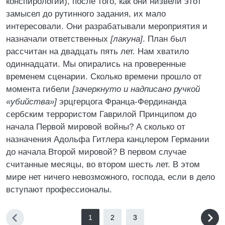
конспирологии), после того, как они низвели этот
замысел до рутинного задания, их мало
интересовали. Они разрабатывали мероприятия и
назначали ответственных
[лакуна]
. План был
рассчитан на двадцать пять лет. Нам хватило
одиннадцати. Мы опирались на проверенные
временем сценарии. Сколько времени прошло от
момента гибели
[зачеркнуто и надписано ручкой
«убийства»]
эрцгерцога Франца-Фердинанда
сербским террористом Гаврилой Принципом до
начала Первой мировой войны? А сколько от
назначения Адольфа Гитлера канцлером Германии
до начала Второй мировой? В первом случае
считанные месяцы, во втором шесть лет. В этом
мире нет ничего невозможного, господа, если в дело
вступают профессионалы.
1
2
3