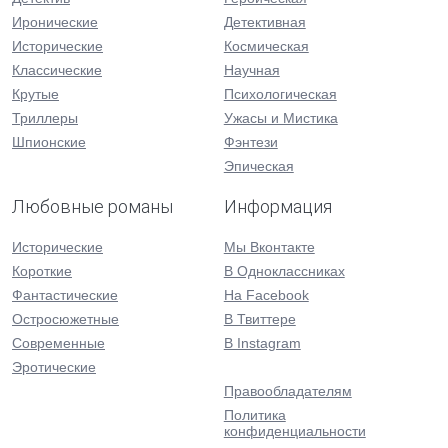
Иронические
Детективная
Исторические
Космическая
Классические
Научная
Крутые
Психологическая
Триллеры
Ужасы и Мистика
Шпионские
Фэнтези
Эпическая
Любовные романы
Информация
Исторические
Мы Вконтакте
Короткие
В Одноклассниках
Фантастические
На Facebook
Остросюжетные
В Твиттере
Современные
В Instagram
Эротические
Правообладателям
Политика
конфиденциальности