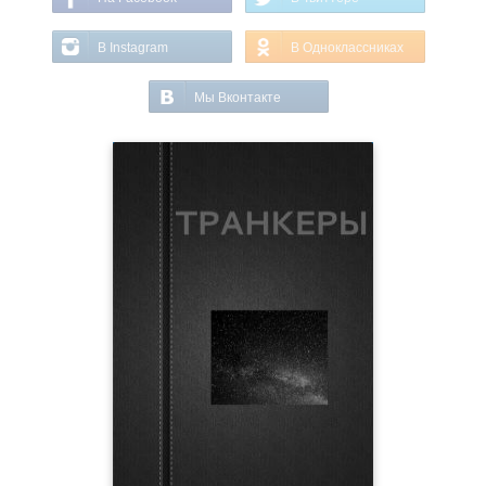
В Instagram
В Одноклассниках
Мы Вконтакте