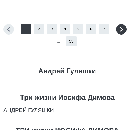
1
2
3
4
5
6
7
...
59
Андрей Гуляшки
Три жизни Иосифа Димова
АНДРЕЙ ГУЛЯШКИ