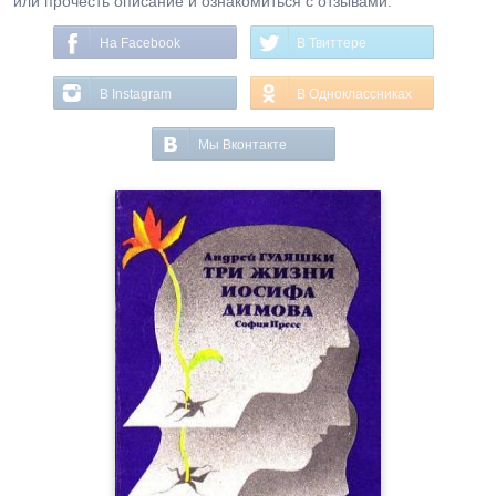
или прочесть описание и ознакомиться с отзывами.
На Facebook
В Твиттере
В Instagram
В Одноклассниках
Мы Вконтакте