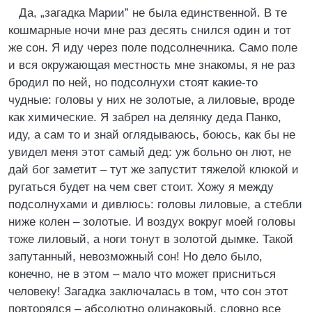
Да, „загадка Марии” не была единственной. В те
кошмарные ночи мне раз десять снился один и тот
же сон. Я иду через поле подсолнечника. Само поле
и вся окружающая местность мне знакомы, я не раз
бродил по ней, но подсолнухи стоят какие-то
чудные: головы у них не золотые, а лиловые, вроде
как химические. Я забрел на делянку деда Панко,
иду, а сам то и знай оглядываюсь, боюсь, как бы не
увидел меня этот самый дед: уж больно он лют, не
дай бог заметит – тут же запустит тяжелой клюкой и
ругаться будет на чем свет стоит. Хожу я между
подсолнухами и дивлюсь: головы лиловые, а стебли
ниже колен – золотые. И воздух вокруг моей головы
тоже лиловый, а ноги тонут в золотой дымке. Такой
запутанный, невозможный сон! Но дело было,
конечно, не в этом – мало что может присниться
человеку! Загадка заключалась в том, что сон этот
повторялся – абсолютно одинаковый, словно все