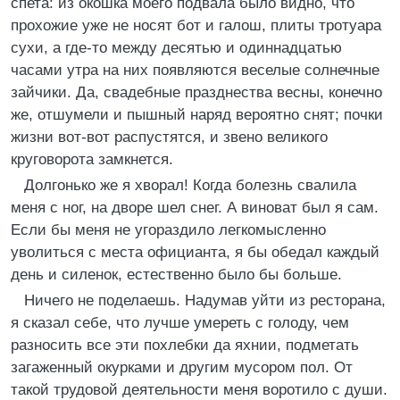
спета: из окошка моего подвала было видно, что
прохожие уже не носят бот и галош, плиты тротуара
сухи, а где-то между десятью и одиннадцатью
часами утра на них появляются веселые солнечные
зайчики. Да, свадебные празднества весны, конечно
же, отшумели и пышный наряд вероятно снят; почки
жизни вот-вот распустятся, и звено великого
круговорота замкнется.
Долгонько же я хворал! Когда болезнь свалила
меня с ног, на дворе шел снег. А виноват был я сам.
Если бы меня не угораздило легкомысленно
уволиться с места официанта, я бы обедал каждый
день и силенок, естественно было бы больше.
Ничего не поделаешь. Надумав уйти из ресторана,
я сказал себе, что лучше умереть с голоду, чем
разносить все эти похлебки да яхнии, подметать
загаженный окурками и другим мусором пол. От
такой трудовой деятельности меня воротило с души.