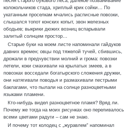
песня старого букового леса, далекое позванивание
колокольчиков стада, хриплый крик сойки… По
укатанным проселкам мчались расписные повозки,
слышался топот конских копыт, звон железных
ободьев; выкрики дюжих возниц вспарывали
залитый солнцем простор…
Старые буки на моем листе напоминали гайдуков
давних времен; овцы под тяжелой тучей, сбившись,
дрожали в предчувствии молний и грома: повозки
летели, коки смахивали на крылатых змеев, а в
повозках восседали богатырского сложения дружки,
они натягивали поводья и размахивали пестрыми
баклагами, что пылали на солнце разноцветными
языками пламени.
Кто-нибудь видел разноцветное пламя? Вряд ли.
Почему же тогда на моих рисунках оно переливалось
всеми цветами радуги – сам не знаю.
И почему тот колодец с „журавлем” напоминал