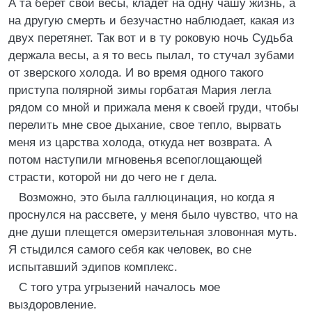
А та берет свои весы, кладет на одну чашу жизнь, а
на другую смерть и безучастно наблюдает, какая из
двух перетянет. Так вот и в ту роковую ночь Судьба
держала весы, а я то весь пылал, то стучал зубами
от зверского холода. И во время одного такого
приступа полярной зимы горбатая Мария легла
рядом со мной и прижала меня к своей груди, чтобы
перелить мне свое дыхание, свое тепло, вырвать
меня из царства холода, откуда нет возврата. А
потом наступили мгновенья всепоглощающей
страсти, которой ни до чего не г дела.
Возможно, это была галлюцинация, но когда я
проснулся на рассвете, у меня было чувство, что на
дне души плещется омерзительная зловонная муть.
Я стыдился самого себя как человек, во сне
испытавший эдипов комплекс.
С того утра угрызений началось мое
выздоровление.