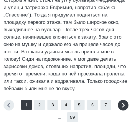
котором я жил, стоял на углу бульвара Фердинанда
и улицы патриарха Евфимия, напротив кабачка
„Спасение”). Тогда я придумал подняться на
площадку первого этажа, там было широкое окно,
выходившее на бульвар. После трех часов дня
солнце, начинавшее клониться к закату, брало это
окно на мушку и держало его на прицеле часов до
шести. Вот какая удачная мысль пришла мне в
голову! Сидя на подоконнике, я мог даже делать
зарисовки домов, стоявших напротив, площади, что
время от времени, когда по ней проезжала пролетка
или такси, оживала и вздрагивала. Только городские
пейзажи были мне не по вкусу.
1
2
3
4
5
6
7
...
59