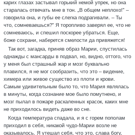
карих глазах застывал горький немой упрек, но она
старалась отвечать мне в тон. „В общем неплохо!” –
говорила она, и губы ее слегка подрагивали. – Ты
что, сомневаешься?” Я торопливо заверял ее, что не
сомневаюсь, и спешил поскорее убраться. Еще,
боже сохрани, наберется смелости да привяжется!
Так вот, загадка, приняв образ Марии, спустилась
однажды с мансарды в подвал, но, видно, оттого, что
у меня был страшный жар и мозг буквально
плавился, я не мог сообразить, что это – видение,
химера или живое существо из плоти и крови.
Самым удивительным было то, что Мария являлась
в минуты, когда сознание мое было помутнено, и
мозг пылал в пожаре раскаленных красок, каких мне
не приходилось видеть даже во сне.
Когда температура спадала, и я с горем пополам
приходил в себя, никакой чудо-Марии возле не
оказывалось. Я утешал себя, что это, слава богу,