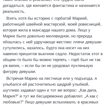
догадаться, где кончается фантастика и начинается
реальность.
Взять хотя бы историю с горбатой Марией,
работницей швейной мастерской, моей ровесницей,
которая жила в мансарде нашего дома. Лицо у
Марии было довольно миловидное, но природа
обошлась с ней удручающе жестоко: плечи девушки
сутулились, казалось, будто она носит на них
навечно пришитое вьючное седло. Недостаток этот в
общем-то было бы можно терпеть – горб был не так
уж велик, – если бы он не уродовал пухленькую
фигурку девушки.
Встречая Марию на лестнице или у подъезда, я
улыбался ей расточительно щедрой улыбкой,
шутливо задавал один и тот же вопрос: „Как дела,
Мария?” и тут же бесцеремонно добавлял: „А как с
любовью?” Лицо девушки вспыхивало, в красивых