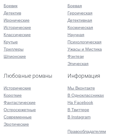
Боевик
Боевая
Детектив
Героическая
Иронические
Детективная
Исторические
Космическая
Классические
Научная
Крутые
Психологическая
Триллеры
Ужасы и Мистика
Шпионские
Фэнтези
Эпическая
Любовные романы
Информация
Исторические
Мы Вконтакте
Короткие
В Одноклассниках
Фантастические
На Facebook
Остросюжетные
В Твиттере
Современные
В Instagram
Эротические
Правообладателям