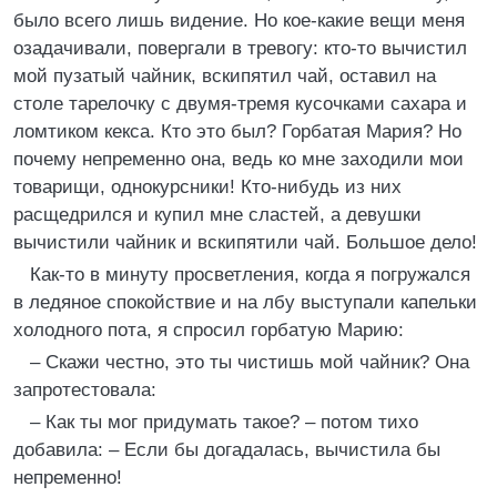
было всего лишь видение. Но кое-какие вещи меня
озадачивали, повергали в тревогу: кто-то вычистил
мой пузатый чайник, вскипятил чай, оставил на
столе тарелочку с двумя-тремя кусочками сахара и
ломтиком кекса. Кто это был? Горбатая Мария? Но
почему непременно она, ведь ко мне заходили мои
товарищи, однокурсники! Кто-нибудь из них
расщедрился и купил мне сластей, а девушки
вычистили чайник и вскипятили чай. Большое дело!
Как-то в минуту просветления, когда я погружался
в ледяное спокойствие и на лбу выступали капельки
холодного пота, я спросил горбатую Марию:
– Скажи честно, это ты чистишь мой чайник? Она
запротестовала:
– Как ты мог придумать такое? – потом тихо
добавила: – Если бы догадалась, вычистила бы
непременно!