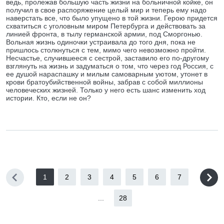
ведь, пролежав большую часть жизни на больничной койке, он
получил в свое распоряжение целый мир и теперь ему надо
наверстать все, что было упущено в той жизни. Герою придется
схватиться с уголовным миром Петербурга и действовать за
линией фронта, в тылу германской армии, под Сморгонью.
Вольная жизнь одиночки устраивала до того дня, пока не
пришлось столкнуться с тем, мимо чего невозможно пройти.
Несчастье, случившееся с сестрой, заставило его по-другому
взглянуть на жизнь и задуматься о том, что через год Россия, с
ее душой нараспашку и милым самоварным уютом, утонет в
крови братоубийственной войны, забрав с собой миллионы
человеческих жизней. Только у него есть шанс изменить ход
истории. Кто, если не он?
1
2
3
4
5
6
7
...
28