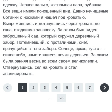
одежду. Черное пальто, костюмная пара, рубашка.
Все вещи имели поношенный вид. Давно нечищеные
ботинки с носками я нашел под кроватью.
Выпрямившись и дотянувшись через кровать до
окна, отодвинул занавеску. За окном был виден
заброшенный сад, который окружал деревянный
забор. Потемневший, с проталинами, снег,
прячущийся в тени забора. Солнце, яркое, густо —
синее небо, наметившиеся почки деревьев. За окном
была ранняя весна во всем своем великолепии.
Отвернувшись, сел на кровать и стал
анализировать.
1
2
3
4
5
6
7
...
28