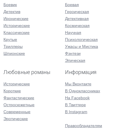
Боевик
Боевая
Детектив
Героическая
Иронические
Детективная
Исторические
Космическая
Классические
Научная
Крутые
Психологическая
Триллеры
Ужасы и Мистика
Шпионские
Фэнтези
Эпическая
Любовные романы
Информация
Исторические
Мы Вконтакте
Короткие
В Одноклассниках
Фантастические
На Facebook
Остросюжетные
В Твиттере
Современные
В Instagram
Эротические
Правообладателям