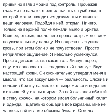
привычно взяв эмоции под контроль. Пробежав
глазами по палате, я решил начать с тумбочки, в
которой могли находиться документы и личные
вещи человека. Подойдя к ней, открыл. Ничего.
Только на верхней полке лежали мыло и бритва.
Взяв ее, открыл, после чего провел острым лезвием
по указательному пальцу. Из надреза выступила
кровь, при этом боли я не почувствовал. Просто
неприятное ощущение. Я невольно усмехнулся.
Просто детская сказка какая-то… Лизнув порез,
ощутил солоновато — сладковатый привкус. Вкус
настоящей крови. Он окончательно утвердил меня в
мысли, что все вокруг меня — реальность. Сложив и
положив бритву на место, я выпрямился и подошел
к стоявшей у стены ширме. За ней оказался вбитый
в стену крючок, на котором висел больничный халат
и одежда. Тщательно обшарив все карманы, мне не
удалось найти даже обрывка бумаги. Оглядел