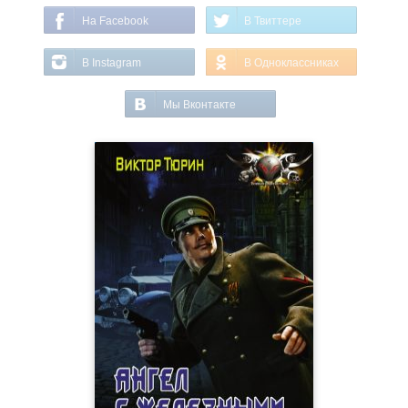
На Facebook
В Твиттере
В Instagram
В Одноклассниках
Мы Вконтакте