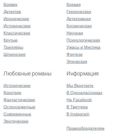
Боевик
Боевая
Детектив
Героическая
Иронические
Детективная
Исторические
Космическая
Классические
Научная
Крутые
Психологическая
Триллеры
Ужасы и Мистика
Шпионские
Фэнтези
Эпическая
Любовные романы
Информация
Исторические
Мы Вконтакте
Короткие
В Одноклассниках
Фантастические
На Facebook
Остросюжетные
В Твиттере
Современные
В Instagram
Эротические
Правообладателям