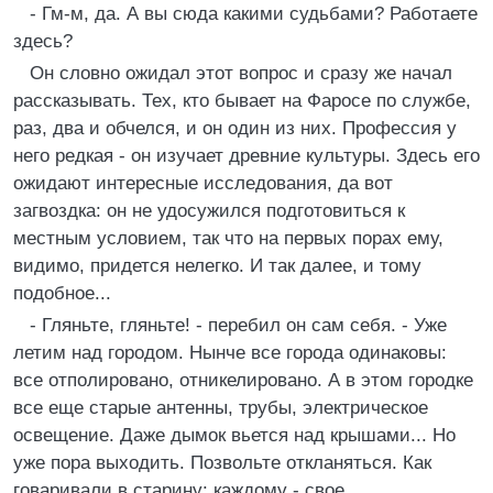
- Гм-м, да. А вы сюда какими судьбами? Работаете
здесь?
Он словно ожидал этот вопрос и сразу же начал
рассказывать. Тех, кто бывает на Фаросе по службе,
раз, два и обчелся, и он один из них. Профессия у
него редкая - он изучает древние культуры. Здесь его
ожидают интересные исследования, да вот
загвоздка: он не удосужился подготовиться к
местным условием, так что на первых порах ему,
видимо, придется нелегко. И так далее, и тому
подобное...
- Гляньте, гляньте! - перебил он сам себя. - Уже
летим над городом. Нынче все города одинаковы:
все отполировано, отникелировано. А в этом городке
все еще старые антенны, трубы, электрическое
освещение. Даже дымок вьется над крышами... Но
уже пора выходить. Позвольте откланяться. Как
говаривали в старину: каждому - свое.