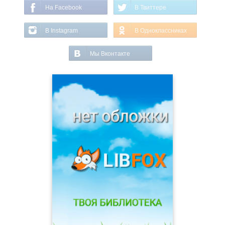
На Facebook
В Твиттере
В Instagram
В Одноклассниках
Мы Вконтакте