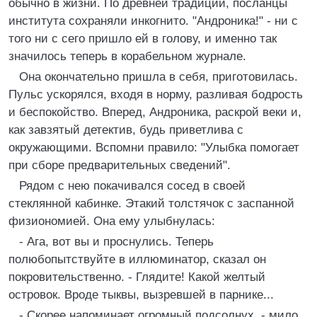
обычно в жизни. По древней традиции, посланцы
института сохраняли инкогнито. "Андроника!" - ни с
того ни с сего пришло ей в голову, и именно так
значилось теперь в корабельном журнале.
Она окончательно пришла в себя, приготовилась.
Пульс ускорялся, входя в норму, разливая бодрость
и беспокойство. Вперед, Андроника, раскрой веки и,
как завзятый детектив, будь приветлива с
окружающими. Вспомни правило: "Улыбка помогает
при сборе предварительных сведений".
Рядом с нею покачивался сосед в своей
стеклянной кабинке. Этакий толстячок с заспанной
физиономией. Она ему улыбнулась:
- Ага, вот вы и проснулись. Теперь
полюбопытствуйте в иллюминатор, сказал он
покровительственно. - Глядите! Какой желтый
островок. Вроде тыквы, вызревшей в парнике...
- Скорее напоминает огромный подсолнух, - мило