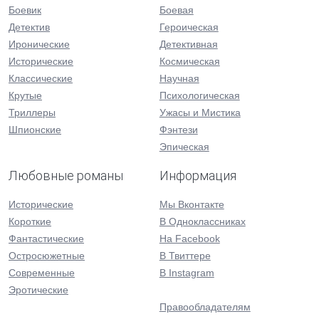
Боевик
Боевая
Детектив
Героическая
Иронические
Детективная
Исторические
Космическая
Классические
Научная
Крутые
Психологическая
Триллеры
Ужасы и Мистика
Шпионские
Фэнтези
Эпическая
Любовные романы
Информация
Исторические
Мы Вконтакте
Короткие
В Одноклассниках
Фантастические
На Facebook
Остросюжетные
В Твиттере
Современные
В Instagram
Эротические
Правообладателям