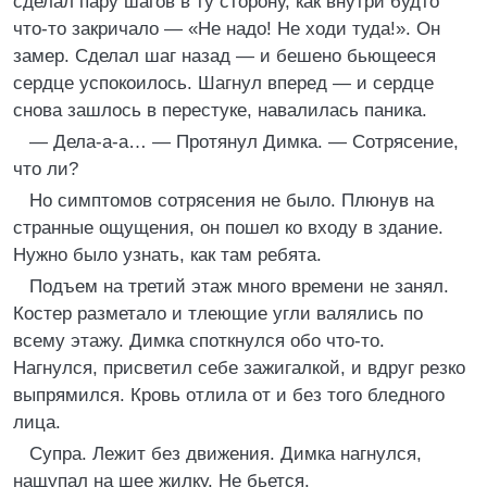
сделал пару шагов в ту сторону, как внутри будто
что-то закричало — «Не надо! Не ходи туда!». Он
замер. Сделал шаг назад — и бешено бьющееся
сердце успокоилось. Шагнул вперед — и сердце
снова зашлось в перестуке, навалилась паника.
— Дела-а-а… — Протянул Димка. — Сотрясение,
что ли?
Но симптомов сотрясения не было. Плюнув на
странные ощущения, он пошел ко входу в здание.
Нужно было узнать, как там ребята.
Подъем на третий этаж много времени не занял.
Костер разметало и тлеющие угли валялись по
всему этажу. Димка споткнулся обо что-то.
Нагнулся, присветил себе зажигалкой, и вдруг резко
выпрямился. Кровь отлила от и без того бледного
лица.
Супра. Лежит без движения. Димка нагнулся,
нащупал на шее жилку. Не бьется.