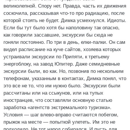
великолепной. Спору нет. Правда, часть их движения
соскочила, рассказывая что-то про радиацию, после
которой стоять не будет. Димка усмехнулся. Идиоты.
Если бы тут было хотя бы наполовину так опасно,
как говорили зассавшие, экскурсии бы сюда не
гоняли постоянно. По три в день, елки-палки. Он сам
видел расписание на куче сайтов, хозяева которых
устраивали экскурсии по Припяти, к третьему
энергоблоку, на завод Юпитер. Даже семидневные
экскурсии были, во как. Но, позвонив по нескольким
телефонам, указанным в контактах, Димка понял, что
это все не то, что им нужно было. Экскурсии были
рассчитаны или на ссыкунов, или на тупых
иностранцев, что составляли основную статью
заработка «агентств экстремального туризма».
Условия — шаг влево-вправо считаются побегом,
прыжок на месте — попыткой улететь. Им это не
подходило. Не тот народ собирался. И пусть для