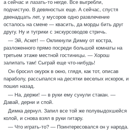
а сейчас и лазать-то негде. Все выгребли,
подчистую. В девяностых еще. А сейчас, спустя
двенадцать лет, у мусоров одно развлечение
осталось на смене — квасить, да морды бить друг
другу. Ну и тугрики с экскурсоводов стричь.
— Эй, Аскет! — Окликнули Димку от костра,
разложенного прямо посреди большой комнаты на
третьем этаже местной гостиницы. — Хорош
залипать там! Сыграй еще что-нибудь!
Он бросил окурок в окно, глядя, как тот, описав
параболу, рассыпался на десятки веселых искорок, и
пошел назад.
— На, держи! — в руки ему сунули стакан. —
Давай, дерни и спой.
Димка дернул. Запил все той же полувыдохшейся
колой, и снова взял в руки гитару.
— Что играть-то? — Поинтересовался он у народа.