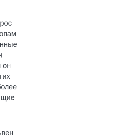
ерос
ропам
инные
и
 он
тих
более
ящие
ьвен