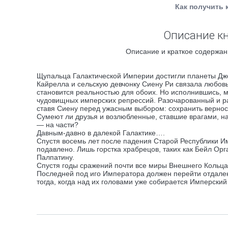
Как получить 
Описание кн
Описание и краткое содержан
Щупальца Галактической Империи достигли планеты Дже
Кайрелла и сельскую девчонку Сиену Ри связала любов
становится реальностью для обоих. Но исполнившись, ме
чудовищных имперских репрессий. Разочарованный и р
ставя Сиену перед ужасным выбором: сохранить верност
Сумеют ли друзья и возлюбленные, ставшие врагами, най
— на части?
Давным-давно в далекой Галактике….
Спустя восемь лет после падения Старой Республики И
подавлено. Лишь горстка храбрецов, таких как Бейл Ор
Палпатину.
Спустя годы сражений почти все миры Внешнего Кольца
Последней под иго Императора должен перейти отдален
тогда, когда над их головами уже собирается Имперски