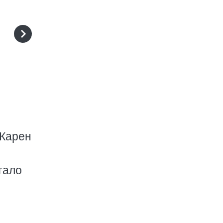
 Карен
тало