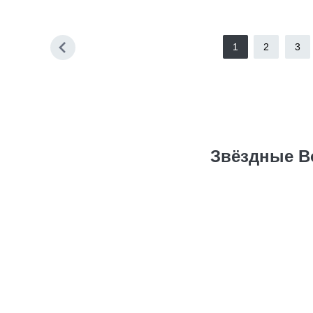
1
2
3
Звёздные В