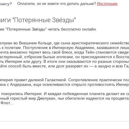
книгу?
Оплатили, но не знаете что делать дальше?
Инструкция
.
иги "Потерянные Звёзды"
ие "Потерянные Звёзды" читать бесплатно онлайн.
лукан во Внешнем Кольце, где сына аристократического семейств
ь к полетам. Поступление в Имперскую Академию, казавшееся лишь
чта внезапно теряет весь свой блеск, когда Тейн становится свид
астерянный, отбросив былые иллюзии, он присоединяется к Восс
ь Империи или другу. В итоге они оказываются по разные стороны
ти способ быть вместе, или долг разорвет их — а заодно и всю Га
мперия правит далекой Галактикой. Сопротивление практически по
гана с Алдераана, еще осмеливаются открыто противостоять Импер
 покорились Империи. И каждая побежденная планета делает ее с
ный гористый мир Джелукан, чьи обитатели надеются на процвет
й Флот…