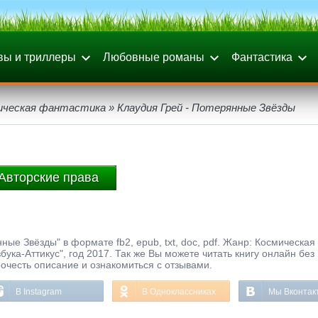
вы и триллеры
Любовные романы
Фантастика
ическая фантастика
» Клаудия Грей - Потерянные Звёзды
Авторские права
ые Звёзды" в формате fb2, epub, txt, doc, pdf. Жанр: Космическая
ука-Аттикус", год 2017. Так же Вы можете читать книгу онлайн без
рочесть описание и ознакомиться с отзывами.
В Instagram
В Одноклассниках
Мы Вконтак