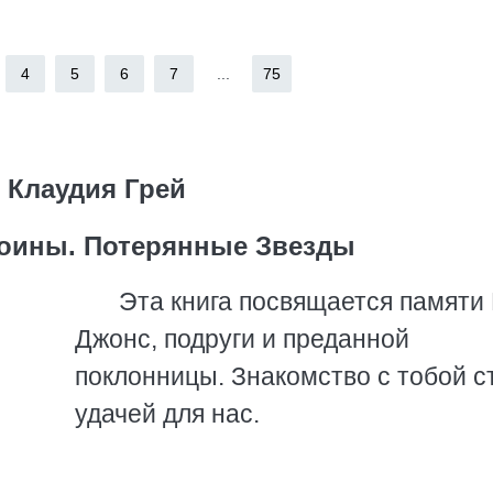
4
5
6
7
...
75
Клаудия Грей
оины. Потерянные Звезды
Эта книга посвящается памяти
Джонс, подруги и преданной
поклонницы. Знакомство с тобой с
удачей для нас.