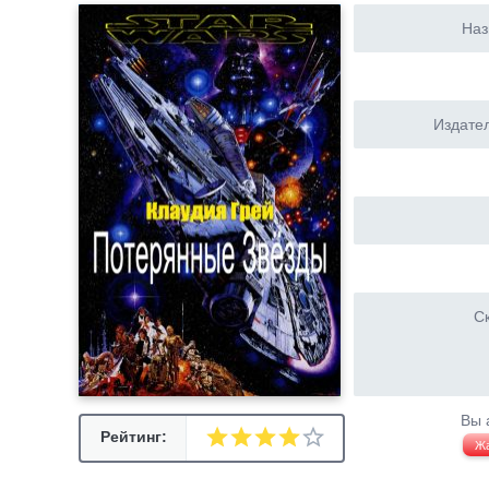
Наз
Издател
Ск
Вы 
Рейтинг:
Ж