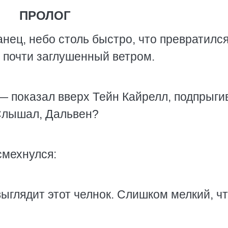
ПРОЛОГ
анец, небо столь быстро, что превратилс
, почти заглушенный ветром.
— показал вверх Тейн Кайрелл, подпрыги
Слышал, Дальвен?
смехнулся:
выглядит этот челнок. Слишком мелкий, ч