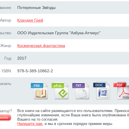
вание:
Потерянные Звёзды
Автор:
Клаудия Грей
ьство:
ООО Издательская Группа "Азбука-Аттикус"
Жанр:
Космическая фантастика
Год:
2017
ISBN:
978-5-389-10862-2
ачать:
автор?
Все книги на сайте размещаются его пользователями. Принос
глубочайшие извинения, если Ваша книга была опубликована б
алоба
Вашего на то согласия.
Напишите нам
, и мы в срочном порядке примем меры.