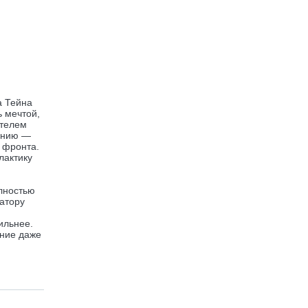
а Тейна
 мечтой,
етелем
танию —
 фронта.
лактику
лностью
атору
ильнее.
ание даже