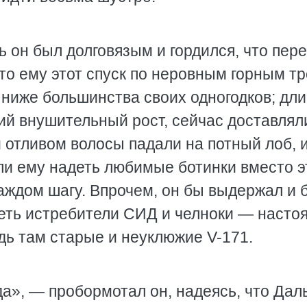
ь он был долговязым и гордился, что пер
 то ему этот спуск по неровным горным т
 ниже большинства своих одногодков; дл
ий внушительный рост, сейчас доставлял
 отливом волосы падали на потный лоб, и
ли ему надеть любимые ботинки вместо э
аждом шагу. Впрочем, он бы выдержал и 
деть истребители СИД и челноки — насто
удь там старые и неуклюжие V-171.
а», — пробормотал он, надеясь, что Дал