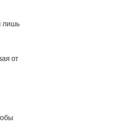
я лишь
вая от
тобы