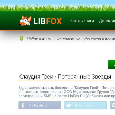
Читать книги
Детекти
LibFox
»
Книги
»
Фантастика и фэнтези
»
Косм
Клаудия Грей - Потерянные Звёзды
Здесь можно скачать бесплатно "Клаудия Грей - Потерянн
фантастика, издательство ООО Издательская Группа "Азб
регистрации и SMS на сайте LibFox.Ru (ЛибФокс) или п
На Facebook
В Твиттере