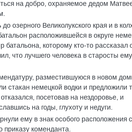
иться на добро, охраняемое дедом Матве
м.
 до озерного Великолукского края и в кол
 батальон расположившейся в округе нем
р батальона, которому кто-то рассказал 
л, что лучшего человека в старосты ему
омендатуру, разместившуюся в новом дом
ли стакан немецкой водки и предложили т
отказался, посетовав на нездоровье, и
лавшись на годы, глухоту и недуги.
ернули ему в знак особого расположения 
о приказу коменданта.