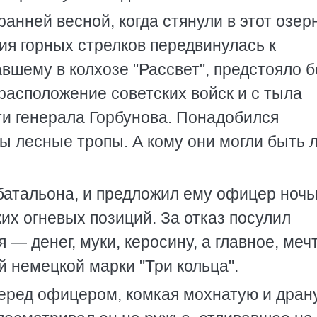
анней весной, когда стянули в этот озер
ия горных стрелков передвинулась к
вшему в колхозе "Рассвет", предстояло б
расположение советских войск и с тыла
ти генерала Горбунова. Понадобился
ы лесные тропы. А кому они могли быть 
батальона, и предложил ему офицер ночь
ких огневых позиций. За отказ посулил
 — денег, муки, керосину, а главное, меч
 немецкой марки "Три кольца".
перед офицером, комкая мохнатую и дран