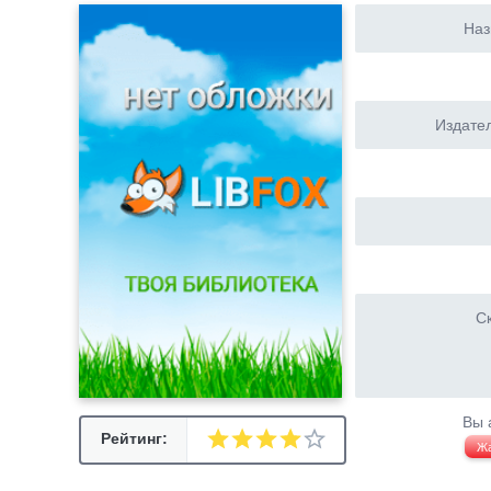
Наз
Издател
Ск
Вы 
Рейтинг:
Ж