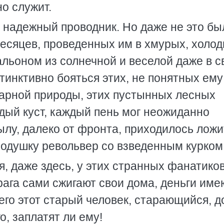
но служит.
 надежный проводник. Но даже не это бы
месяцев, проведенных им в хмурых, холо
тальоном из солнечной и веселой даже в с
стинктивно бояться этих, не понятных ему
варной природы, этих пустынных лесных
ждый куст, каждый пень мог неожиданно
тылу, далеко от фронта, приходилось лож
 подушку револьвер со взведенным курком
я, даже здесь, у этих странных фанатиков
ага сами сжигают свои дома, деньги име
его этот старый человек, старающийся, 
о, заплатят ли ему!