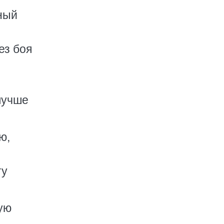
ный
ез боя
лучше
ю,
ту
ую