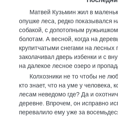
Матвей Кузьмин жил в маленьк
опушке леса, редко показывался н
собакой, с допотопным ружьишком 
болотам. А весной, когда на дере
крупитчатыми снегами на лесных п
заколачивал дверь избенки и с вн
на далекое лесное озеро и пропад
Колхозники не то чтобы не люб
кто знает, что на уме у человека,
лесам неведомо где? Да и охотнич
деревне. Впрочем, он исправно ис
перевалило ему уже за восемьдеся