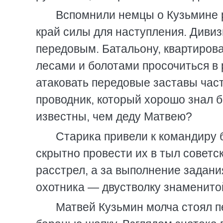
Вспомнили немцы о Кузьмине р
край силы для наступления. Дивиз
передовым. Батальону, квартирова
лесами и болотами просочиться в 
атаковать передовые заставы час
проводник, который хорошо знал б
известны, чем деду Матвею?
Старика привели к командиру 
скрытно провести их в тыл советс
расстрел, а за выполнение задания
охотника — двустволку знаменитой
Матвей Кузьмин молча стоял 