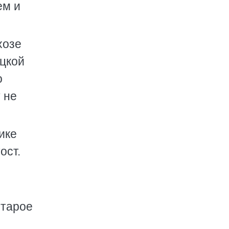
ем и
хозе
ецкой
о
 не
ике
ост.
старое