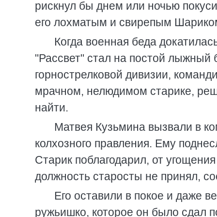
рискнул бы днем или ночью покус
его лохматым и свирепым Шарико
Когда военная беда докатилась
"Рассвет" стал на постой лыжный
горнострелковой дивизии, команди
мрачном, нелюдимом старике, реши
найти.
Матвея Кузьмина вызвали в к
колхозного правления. Ему поднес
Старик поблагодарил, от угощения 
должность старосты не принял, сос
Его оставили в покое и даже в
ружьишко, которое он было сдал п