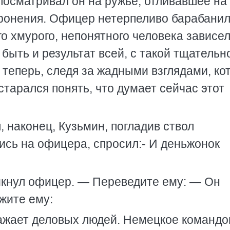
посматривал он на ружье, отливавшее на
ронения. Офицер нетерпеливо барабанил
о хмурого, непонятного человека зависел
 быть и результат всей, с такой тщатель
 теперь, следя за жадными взглядами, ко
старался понять, что думает сейчас этот
 наконец, Кузьмин, погладив ствол
ись на офицера, спросил:- И деньжонок
икнул офицер. — Переведите ему: — Он
жите ему:
жает деловых людей. Немецкое командо