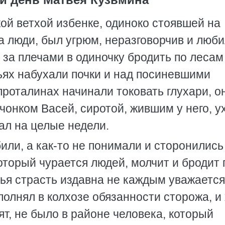
ой ветхой избенке, одиноко стоявшей на
а люди, был угрюм, неразговорчив и люби
за плечами в одиночку бродить по лесам
вьях набухали почки и над посиневшими
роталинах начинали токовать глухари, о
учонком Васей, сиротой, жившим у него, у
ал на целые недели.
или, а как-то не понимали и сторонились 
 который чурается людей, молчит и бродит 
ья страсть издавна не каждым уважается
полнял в колхозе обязанности сторожа, и
т, не было в районе человека, который