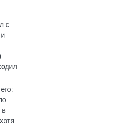
л с
 и
н
ходил
его:
по
 в
 хотя