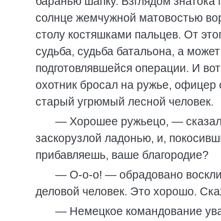
баранью шапку. Взглядом знатока 
солнце жемчужной матовостью во
столу костяшками пальцев. От этог
судьба, судьба батальона, а может
подготовлявшейся операции. И вот
охотник бросал на ружье, офицер 
старый угрюмый лесной человек.
— Хорошее ружьецо, — сказал,
заскорузлой ладонью, и, покосивш
прибавляешь, ваше благородие?
— О-о-о! — обрадовано воскл
деловой человек. Это хорошо. Ска
— Немецкое командование ува