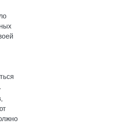
ло
дных
воей
иться
.
,
ют
должно