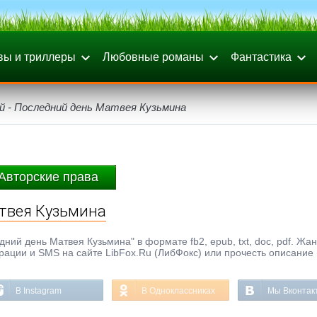
вы и триллеры
Любовные романы
Фантастика
й - Последний день Матвея Кузьмина
Авторские права
атвея Кузьмина
ний день Матвея Кузьмина" в формате fb2, epub, txt, doc, pdf. Жан
трации и SMS на сайте LibFox.Ru (ЛибФокс) или прочесть описание 
В Instagram
В Одноклассниках
Мы Вконтак