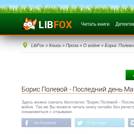
Читать книги
Детекти
LibFox
»
Книги
»
Проза
»
О войне
» Борис Полево
Борис Полевой - Последний день М
Здесь можно скачать бесплатно "Борис Полевой - Послед
войне. Так же Вы можете читать книгу онлайн без регис
ознакомиться с отзывами.
На Facebook
В Твиттере