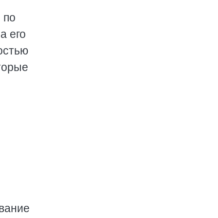
 по
а его
ностью
торые
вание