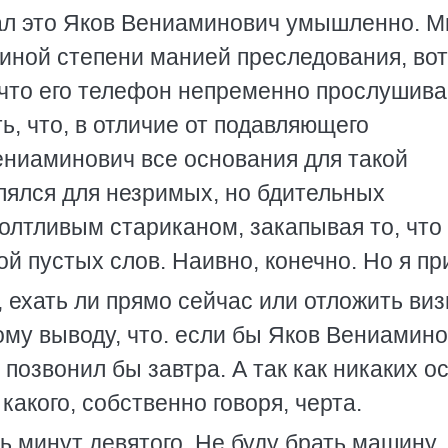
лал это Яков Вениаминович умышленно. М
 иной степени манией преследования, вот
 что его телефон непременно прослушива
ь, что, в отличие от подавляющего
ениаминович все основания для такой
лялся для незримых, но бдительных
олтливым стариканом, закапывая то, что
ой пустых слов. Наивно, конечно. Но я пр
 ехать ли прямо сейчас или отложить виз
ому выводу, что. если бы Яков Вениамин
и позвонил бы завтра. А так как никаких 
 какого, собственно говоря, черта.
ь минут девятого. Не буду брать машину,