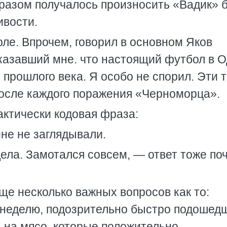
азом получалось произносить «Вадик» 
ивости.
ле. Впрочем, говорил в основном Яков
казавший мне. что настоящий футбол в 
 прошлого века. Я особо не спорил. Эти 
осле каждого поражения «Черноморца».
ктически кодовая фраза:
мне не заглядывали.
ела. Замотался совсем, — ответ тоже по
ще несколько важных вопросов как то:
 неделю, подозрительно быстро подошед
ы на мясо, которые положительно