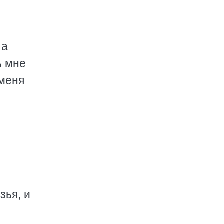
 а
ь мне
 меня
зья, и