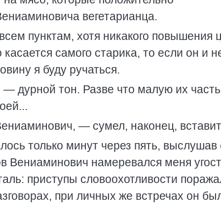
Вениаминовича вегетарианца.
 всем пунктам, хотя никакого повышения 
 касается самого старика, то если он и н
овину я буду ручаться.
 — дурной тон. Разве что малую их часть,
оей...
ениаминович, — сумел, наконец, вставит
лось только минут через пять, выслушав
в Вениаминович намеревался меня угост
аль: приступы словоохотливости поража
зговорах, при личных же встречах он бы