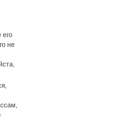
 его
го не
ы
йста,
я,
ассам,
е