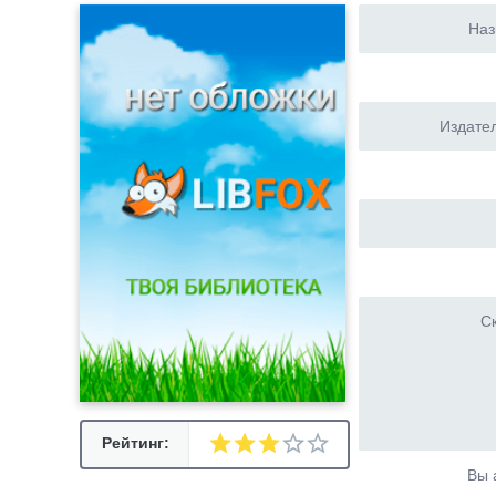
Наз
Издател
Ск
Рейтинг:
Вы 