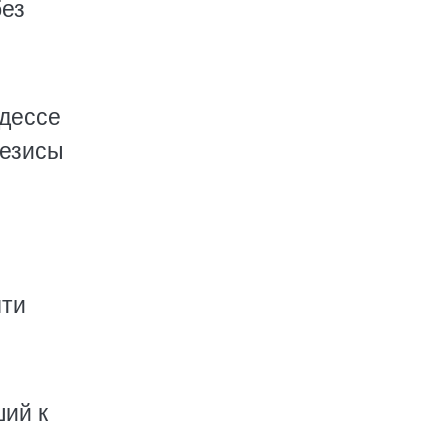
без
Одессе
тезисы
чти
ший к