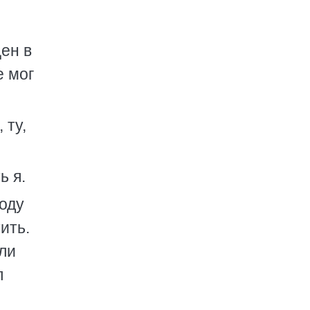
цен в
е мог
 ту,
ь я.
 оду
ить.
ли
л