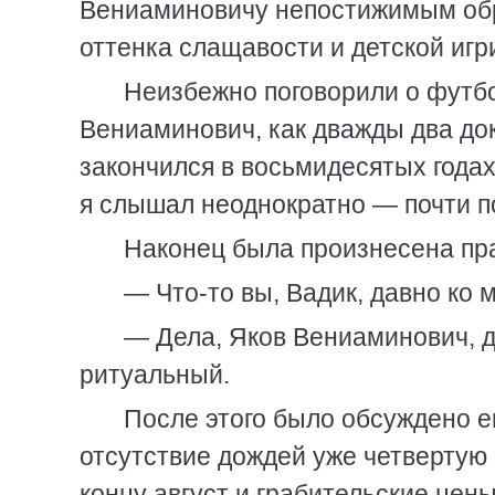
Вениаминовичу непостижимым обр
оттенка слащавости и детской игр
Неизбежно поговорили о футбо
Вениаминович, как дважды два до
закончился в восьмидесятых годах
я слышал неоднократно — почти п
Наконец была произнесена пра
— Что-то вы, Вадик, давно ко 
— Дела, Яков Вениаминович, д
ритуальный.
После этого было обсуждено е
отсутствие дождей уже четвертую
концу август и грабительские цен