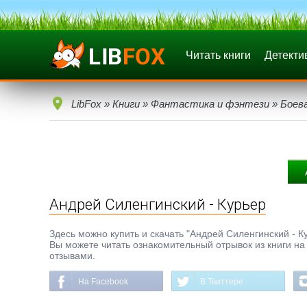
Читать книги
Детекти
LibFox
»
Книги
»
Фантастика и фэнтези
»
Боев
Андрей Силенгинский - Курьер
Здесь можно купить и скачать "Андрей Силенгинский - Кур
Вы можете читать ознакомительный отрывок из книги на 
отзывами.
На Facebook
В Твиттере