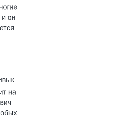
ногие
 и он
ется.
ивык.
ит на
ович
особых