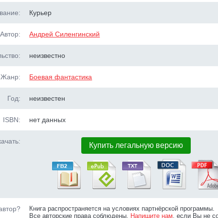
вание:
Курьер
Автор:
Андрей Силенгинский
ьство:
неизвестно
Жанр:
Боевая фантастика
Год:
неизвестен
ISBN:
нет данных
ачать:
Купить легальную версию
автор?
Книга распространяется на условиях партнёрской программы.
Все авторские права соблюдены.
Напишите нам
, если Вы не с