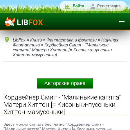
Войти
Регистрация
LibFox
»
Книги
»
Фантастика и фэнтези
»
Научная
Фантастика
» Кордвейнер Смит - "Малинькие
катята" Матери Хиттон [= Кисоньки-пусеньки
Хиттон-мамусеньки]
Авторские права
Кордвейнер Смит - "Малинькие катята"
Матери Хиттон [= Кисоньки-пусеньки
Хиттон-мамусеньки]
Здесь можно скачать бесплатно "Кордвейнер Смит -
"Малинькие катята" Матери Хиттон [= Кисоньки-пусеньки