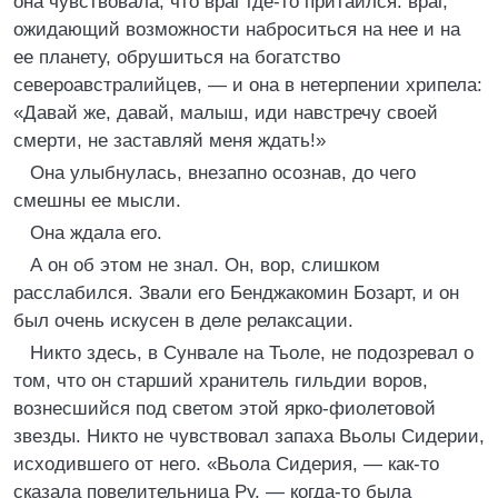
она чувствовала, что враг где-то притаился: враг,
ожидающий возможности наброситься на нее и на
ее планету, обрушиться на богатство
североавстралийцев, — и она в нетерпении хрипела:
«Давай же, давай, малыш, иди навстречу своей
смерти, не заставляй меня ждать!»
Она улыбнулась, внезапно осознав, до чего
смешны ее мысли.
Она ждала его.
А он об этом не знал. Он, вор, слишком
расслабился. Звали его Бенджакомин Бозарт, и он
был очень искусен в деле релаксации.
Никто здесь, в Сунвале на Тьоле, не подозревал о
том, что он старший хранитель гильдии воров,
вознесшийся под светом этой ярко-фиолетовой
звезды. Никто не чувствовал запаха Вьолы Сидерии,
исходившего от него. «Вьола Сидерия, — как-то
сказала повелительница Ру, — когда-то была