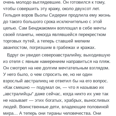
очень молодо выглядевшие. Он готовился к тому,
чтобы совершить эту кражу, около двухсот лет.
Гильдия воров Вьолы Сидерии продлила ему жизнь
до такого большого срока исключительно с этой
целью. Сам Бенджакомин воплощал в себе мечты
своей планеты, некогда являвшейся перекрестком
торговых путей, а теперь ставшей мелким
аванпостом, погрязшим в грабежах и кражах.
Вдруг он увидел североавстралийку, выходившую
из отеля с явным намерением направиться на пляж.
Он смотрел на нее долгим мечтательным взглядом.
У него было, о чем спросить ее, но ни один
взрослый австралиец не ответил бы на его вопрос.
«Как смешно — подумал он, — что я называю их
„австралийцы“ даже сейчас, когда никто их уже так
не называет — этих богатых, храбрых, выносливых
людей. Воинственные дети, владеющие половиной
мира… А теперь они тираны человечества. Они