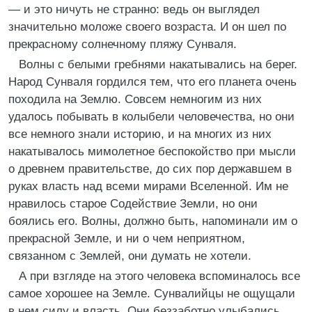
— и это ничуть не странно: ведь он выглядел
значительно моложе своего возраста. И он шел по
прекрасному солнечному пляжу Сунваля.
Волны с белыми гребнями накатывались на берег.
Народ Сунваля гордился тем, что его планета очень
походила на Землю. Совсем немногим из них
удалось побывать в колыбели человечества, но они
все немного знали историю, и на многих из них
накатывалось мимолетное беспокойство при мысли
о древнем правительстве, до сих пор державшем в
руках власть над всеми мирами Вселенной. Им не
нравилось старое Содействие Земли, но они
боялись его. Волны, должно быть, напоминали им о
прекрасной Земле, и ни о чем неприятном,
связанном с Землей, они думать не хотели.
А при взгляде на этого человека вспоминалось все
самое хорошее на Земле. Сунвалийцы не ощущали
в нем силу и власть. Они беззаботно улыбались