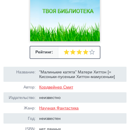
Рейтинг:
Название:
"Малинькие катята" Матери Хиттон [=
Кисоньки-пусеньки Хиттон-мамусеньки]
Автор:
Кордвейнер Смит
Издательство:
неизвестно
Жанр:
Научная Фантастика
Год:
неизвестен
ISBN:
нет данных