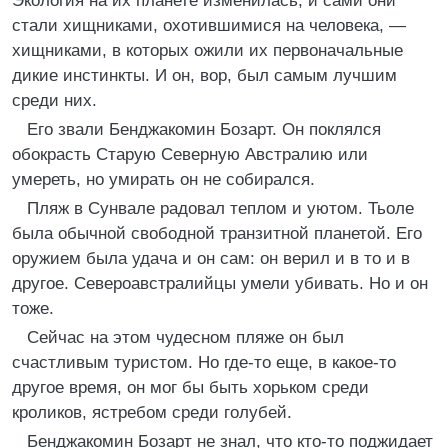
Экология на их планете изменилась, и сами они
стали хищниками, охотившимися на человека, —
хищниками, в которых ожили их первоначальные
дикие инстинкты. И он, вор, был самым лучшим
среди них.
Его звали Бенджакомин Бозарт. Он поклялся
обокрасть Старую Северную Австралию или
умереть, но умирать он не собирался.
Пляж в Сунвале радовал теплом и уютом. Тьоле
была обычной свободной транзитной планетой. Его
оружием была удача и он сам: он верил и в то и в
другое. Североавстралийцы умели убивать. Но и он
тоже.
Сейчас на этом чудесном пляже он был
счастливым туристом. Но где-то еще, в какое-то
другое время, он мог бы быть хорьком среди
кроликов, ястребом среди голубей.
Бенджакомин Бозарт не знал, что кто-то поджидает