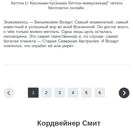
Хиттон [= Кисоньки-пусеньки Хиттон-мамусеньки]" читать
бесплатно онлайн.
Знакомьтесь — Беньякомин Возарт. Самый знаменитый, самый
известный и успешный вор во всей Вселенной. Он достиг всего,
о чём только можно мечтать. Одна лишь цель осталась
непокорена. Это самая таинственная и, по слухам, самая
богатая планета — Старая Северная Австралия. И Возарт
поклялся, что ограбит её или умрёт…
1
2
3
4
5
6
Кордвейнер Смит