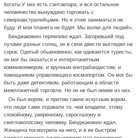
богаты У них есть сантаклара, и все остальное
человечество вынуждено торговать с
североавстралийцами. Но я этим заниматься не
буду. И моя планета не будет. Мы волки для людей».
Бенджакомин терпеливо ждал. Загоревший под
лучами разных солнц, он в свои двести выглядел на
сорок. Одетый обыкновенно, как одеваются туристы,
он мог бы оказаться и интерпланетным
коммивояжером, и крупным контрабандистом, и
помощником управляющего космопортом. Он мог бы
быть даже детективом, работающим в области
межпланетной торговли. Но он не был никем из них.
Он был вором, и притом таким искусным вором,
что люди сами отдавали то, чем владели, этому
спокойному, уверенному, сероглазому и
светловолосому человеку. Бенджакомин ждал.
Женщина посмотрела на него, и в ее быстром
взгляде проскользнуло неприкрытое подозрение.