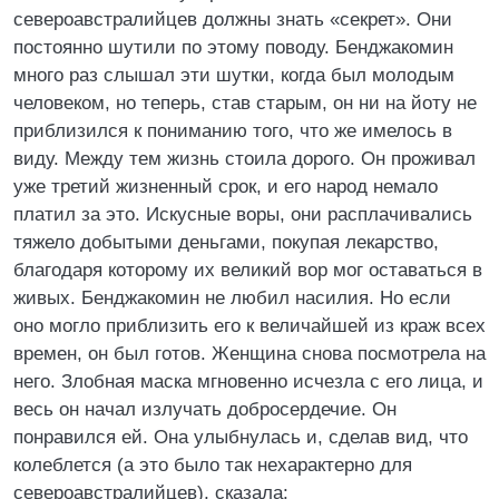
североавстралийцев должны знать «секрет». Они
постоянно шутили по этому поводу. Бенджакомин
много раз слышал эти шутки, когда был молодым
человеком, но теперь, став старым, он ни на йоту не
приблизился к пониманию того, что же имелось в
виду. Между тем жизнь стоила дорого. Он проживал
уже третий жизненный срок, и его народ немало
платил за это. Искусные воры, они расплачивались
тяжело добытыми деньгами, покупая лекарство,
благодаря которому их великий вор мог оставаться в
живых. Бенджакомин не любил насилия. Но если
оно могло приблизить его к величайшей из краж всех
времен, он был готов. Женщина снова посмотрела на
него. Злобная маска мгновенно исчезла с его лица, и
весь он начал излучать добросердечие. Он
понравился ей. Она улыбнулась и, сделав вид, что
колеблется (а это было так нехарактерно для
североавстралийцев), сказала: