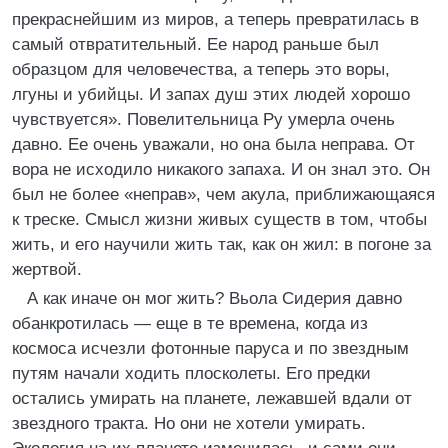
прекраснейшим из миров, а теперь превратилась в
самый отвратительный. Ее народ раньше был
образцом для человечества, а теперь это воры,
лгуны и убийцы. И запах душ этих людей хорошо
чувствуется». Повелительница Ру умерла очень
давно. Ее очень уважали, но она была неправа. От
вора не исходило никакого запаха. И он знал это. Он
был не более «неправ», чем акула, приближающаяся
к треске. Смысл жизни живых существ в том, чтобы
жить, и его научили жить так, как он жил: в погоне за
жертвой.
А как иначе он мог жить? Вьола Сидерия давно
обанкротилась — еще в те времена, когда из
космоса исчезли фотонные паруса и по звездным
путям начали ходить плосколеты. Его предки
остались умирать на планете, лежавшей вдали от
звездного тракта. Но они не хотели умирать.