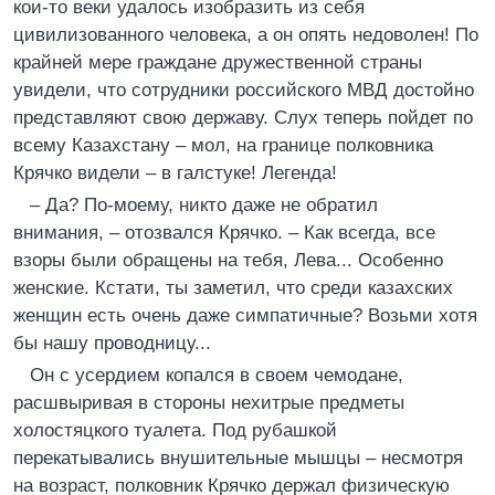
кои-то веки удалось изобразить из себя
цивилизованного человека, а он опять недоволен! По
крайней мере граждане дружественной страны
увидели, что сотрудники российского МВД достойно
представляют свою державу. Слух теперь пойдет по
всему Казахстану – мол, на границе полковника
Крячко видели – в галстуке! Легенда!
– Да? По-моему, никто даже не обратил
внимания, – отозвался Крячко. – Как всегда, все
взоры были обращены на тебя, Лева... Особенно
женские. Кстати, ты заметил, что среди казахских
женщин есть очень даже симпатичные? Возьми хотя
бы нашу проводницу...
Он с усердием копался в своем чемодане,
расшвыривая в стороны нехитрые предметы
холостяцкого туалета. Под рубашкой
перекатывались внушительные мышцы – несмотря
на возраст, полковник Крячко держал физическую