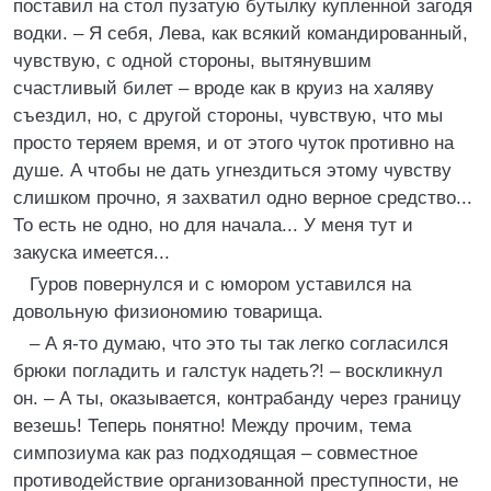
поставил на стол пузатую бутылку купленной загодя
водки. – Я себя, Лева, как всякий командированный,
чувствую, с одной стороны, вытянувшим
счастливый билет – вроде как в круиз на халяву
съездил, но, с другой стороны, чувствую, что мы
просто теряем время, и от этого чуток противно на
душе. А чтобы не дать угнездиться этому чувству
слишком прочно, я захватил одно верное средство...
То есть не одно, но для начала... У меня тут и
закуска имеется...
Гуров повернулся и с юмором уставился на
довольную физиономию товарища.
– А я-то думаю, что это ты так легко согласился
брюки погладить и галстук надеть?! – воскликнул
он. – А ты, оказывается, контрабанду через границу
везешь! Теперь понятно! Между прочим, тема
симпозиума как раз подходящая – совместное
противодействие организованной преступности, не