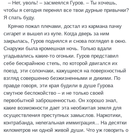
– Нет, уволь! – засмеялся Гуров. – Ты хочешь,
чтобы я сегодня перенял все твои дурные привычки?
Я спать буду.
Крячко пожал плечами, достал из кармана пачку
сигарет и вышел из купе. Когда дверь за ним
закрылась, Гуров поднялся и снова поглядел в окно.
Снаружи была кромешная ночь. Только вдали
угадывались какие-то огоньки. Гуров представил
себе бескрайнюю степь, по которой двигался их
поезд, эти солончаки, кажущиеся на поверхностный
взгляд совершенно безжизненными и дикими. По
правде говоря, эти края будили в душе Гурова
смутное беспокойство – и не только своей
первобытной заброшенностью. Он хорошо знал,
какие возможности дает эта необжитая земля для
осуществления преступных замыслов. Наркотики,
контрабанда, нелегальная иммиграция... На десятки
километров ни одной живой души. Что уж говорить о