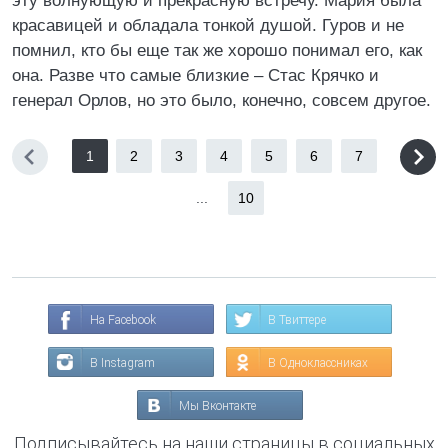
эту волнующую и прекрасную встречу. Мария была
красавицей и обладала тонкой душой. Гуров и не
помнил, кто бы еще так же хорошо понимал его, как
она. Разве что самые близкие – Стас Крячко и
генерал Орлов, но это было, конечно, совсем другое.
1
2
3
4
5
6
7
...
10
На Facebook
В Твиттере
В Instagram
В Одноклассниках
Мы Вконтакте
Подписывайтесь на наши страницы в социальных