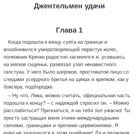
Джентельмен удачи
Глава 1
Когда подошла к концу суета на границе и
возобновился умиротворяющий перестук колес,
полковник Крячко радостно засмеялся и, усевшись
на мягкое сиденье, развязал узел ненавистного
галстука. У него было широкое, простоватое лицо со
следами усердного бритья на щеках и крепком, как у
боксера, подбородке.
– Ну что, Лева, можно считать, официальная часть
подошла к концу? – с надеждой спросил он. – Можно
расслабиться? Признаться, я на тебя зол ужасно! Ты
просто застращал меня этими международными
связями, границами и прочими церемониями. Я
едва не задохнулся в этом ошейнике! Да и пиджачок