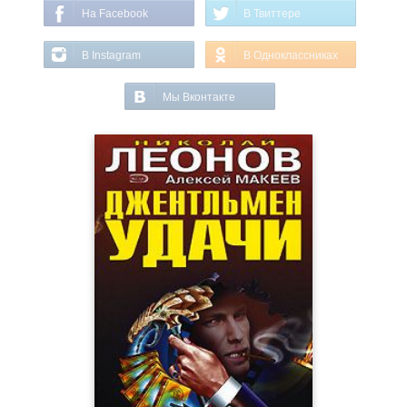
На Facebook
В Твиттере
В Instagram
В Одноклассниках
Мы Вконтакте