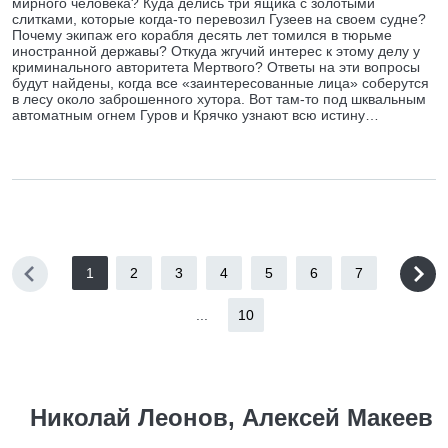
мирного человека? Куда делись три ящика с золотыми
слитками, которые когда-то перевозил Гузеев на своем судне?
Почему экипаж его корабля десять лет томился в тюрьме
иностранной державы? Откуда жгучий интерес к этому делу у
криминального авторитета Мертвого? Ответы на эти вопросы
будут найдены, когда все «заинтересованные лица» соберутся
в лесу около заброшенного хутора. Вот там-то под шквальным
автоматным огнем Гуров и Крячко узнают всю истину…
1
2
3
4
5
6
7
...
10
Николай Леонов, Алексей Макеев