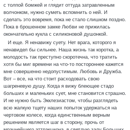
с толпой бомжей и глядит оттуда затравленным
волчонком, нужно суметь вспомнить о ней. И
сделать это вовремя, пока не стало слишком поздно.
Пока в брошенном замке Любви не прижилась
окончательно кукла с силиконовой душонкой.
И еще. Я ненавижу суету. Нет врага, которого я
ненавидел бы сильнее. Наша жизнь так коротка, а
молодость так преступно скоротечна, что тратить
хотя бы миг времени на что-то постороннее кажется
мне совершенно недопустимым. Любовь и Дружба.
Вот – все, на что стоит расходовать свою
шагреневую душу. Когда я вижу блеющее стадо
больших и маленьких сует, мне становится страшно.
И не нужно быть Экклезиастом, чтобы разглядеть
всю жалкую тщету наших попыток удержаться на
чертовом колесе, когда единственным верным
решением является шаг в сторону, прочь от
мрачнейшего аттракциона, в светлую залу Больших