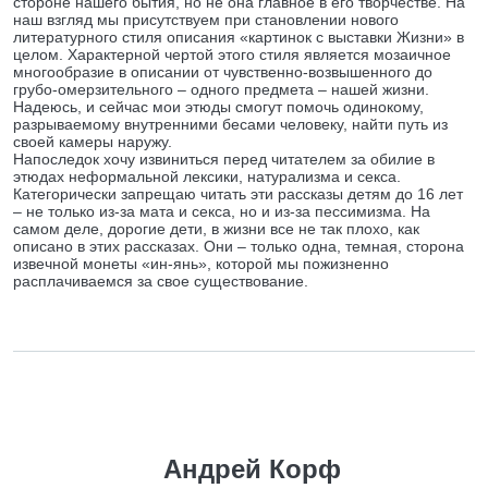
стороне нашего бытия, но не она главное в его творчестве. На
наш взгляд мы присутствуем при становлении нового
литературного стиля описания «картинок с выставки Жизни» в
целом. Характерной чертой этого стиля является мозаичное
многообразие в описании от чувственно-возвышенного до
грубо-омерзительного – одного предмета – нашей жизни.
Надеюсь, и сейчас мои этюды смогут помочь одинокому,
разрываемому внутренними бесами человеку, найти путь из
своей камеры наружу.
Напоследок хочу извиниться перед читателем за обилие в
этюдах неформальной лексики, натурализма и секса.
Категорически запрещаю читать эти рассказы детям до 16 лет
– не только из-за мата и секса, но и из-за пессимизма. На
самом деле, дорогие дети, в жизни все не так плохо, как
описано в этих рассказах. Они – только одна, темная, сторона
извечной монеты «ин-янь», которой мы пожизненно
расплачиваемся за свое существование.
Андрей Корф