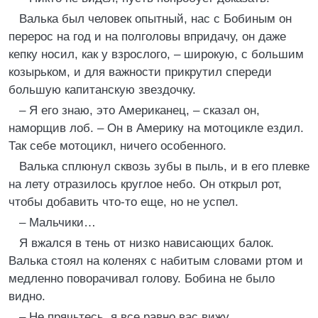
Валька был человек опытный, нас с Бобиным он
перерос на год и на полголовы впридачу, он даже
кепку носил, как у взрослого, – широкую, с большим
козырьком, и для важности прикрутил спереди
большую капитанскую звездочку.
– Я его знаю, это Американец, – сказал он,
наморщив лоб. – Он в Америку на мотоцикле ездил.
Так себе мотоцикл, ничего особенного.
Валька сплюнул сквозь зубы в пыль, и в его плевке
на лету отразилось круглое небо. Он открыл рот,
чтобы добавить что-то еще, но не успел.
– Мальчики…
Я вжался в тень от низко нависающих балок.
Валька стоял на коленях с набитым словами ртом и
медленно поворачивал голову. Бобина не было
видно.
– Не прячьтесь, я все равно вас вижу.