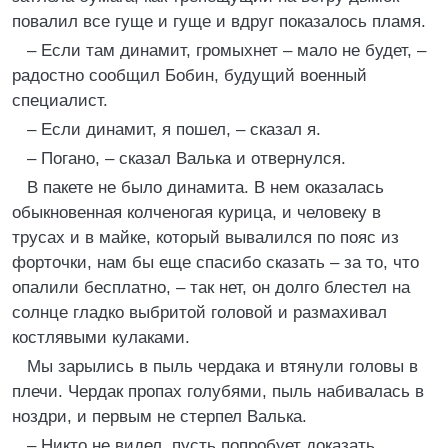
повалил все гуще и гуще и вдруг показалось пламя.
– Если там динамит, громыхнет – мало не будет, –
радостно сообщил Бобин, будущий военный
специалист.
– Если динамит, я пошел, – сказал я.
– Погано, – сказал Валька и отвернулся.
В пакете не было динамита. В нем оказалась
обыкновенная колченогая курица, и человеку в
трусах и в майке, который вывалился по пояс из
форточки, нам бы еще спасибо сказать – за то, что
опалили бесплатно, – так нет, он долго блестел на
солнце гладко выбритой головой и размахивал
костлявыми кулаками.
Мы зарылись в пыль чердака и втянули головы в
плечи. Чердак пропах голубями, пыль набивалась в
ноздри, и первым не стерпел Валька.
– Никто не видел, пусть попробует доказать.