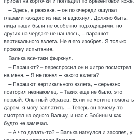
присел на корточки и погладил по брезентовой коже.
– Здесь, в рюкзаке, – он по очереди ощупал
глазами каждого из нас и вздохнул. Должно быть,
лица наши были не особенно подходящими, но
других на чердаке не нашлось, – парашют
вертикального взлета. Не я его изобрел. Я только
провожу испытание.
Валька все-таки фыркнул.
– Парашют? – переспросил он и хитро посмотрел
на меня. – Я не понял – какого взлета?
– Парашют вертикального взлета, – серьезно
повторил незнакомец. – Таких еще не было, это
первый. Опытный образец. Если не хотите помогать
даром, я могу заплатить. – Теперь он почему-то
смотрел на одного Вальку, и нас с Бобиным как
будто не замечал.
– А что делать-то? – Валька нагнулся и засопел, у