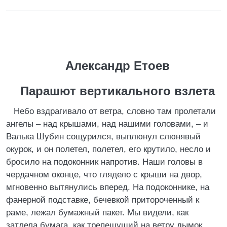
Александр Етоев
Парашют вертикального взлета
Небо вздрагивало от ветра, словно там пролетали
ангелы – над крышами, над нашими головами, – и
Валька Шубин сощурился, выплюнул слюнявый
окурок, и он полетел, полетел, его крутило, несло и
бросило на подоконник напротив. Наши головы в
чердачном оконце, что глядело с крыши на двор,
мгновенно вытянулись вперед. На подоконнике, на
фанерной подставке, бечевкой притороченный к
раме, лежал бумажный пакет. Мы видели, как
затлела бумага, как трепещущий на ветру дымок