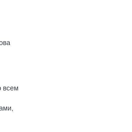
нова
о всем
ами,