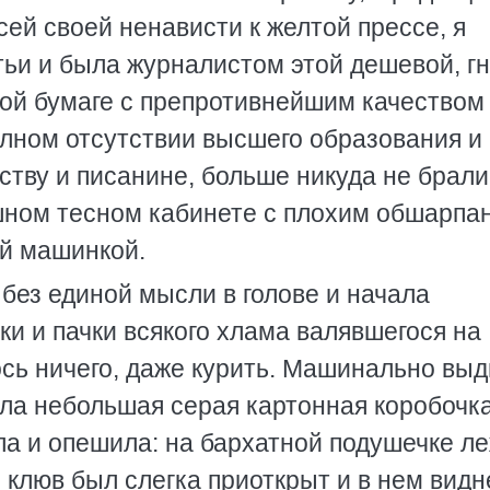
ей своей ненависти к желтой прессе, я
ьи и была журналистом этой дешевой, г
той бумаге с препротивнейшим качеством
олном отсутствии высшего образования и
ству и писанине, больше никуда не брали
ушном тесном кабинете с плохим обшарп
ой машинкой.
л без единой мысли в голове и начала
ки и пачки всякого хлама валявшегося на
сь ничего, даже курить. Машинально вы
ла небольшая серая картонная коробочка
ла и опешила: на бархатной подушечке л
 клюв был слегка приоткрыт и в нем видн