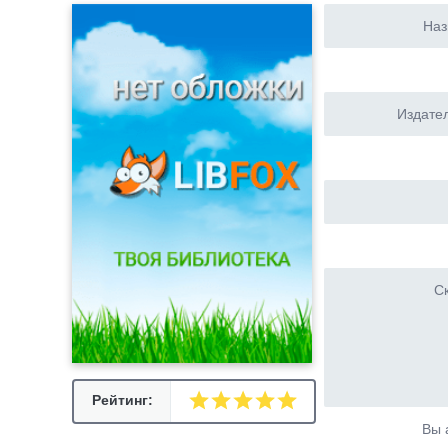
Наз
Издател
Ск
Рейтинг:
Вы 