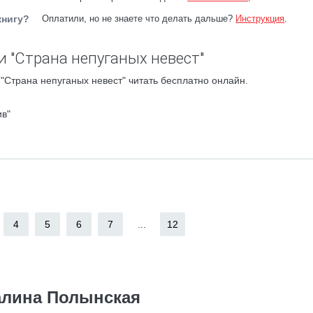
книгу?
Оплатили, но не знаете что делать дальше?
Инструкция
.
и "Страна непуганых невест"
"Страна непуганых невест" читать бесплатно онлайн.
ив"
4
5
6
7
...
12
алина Полынская