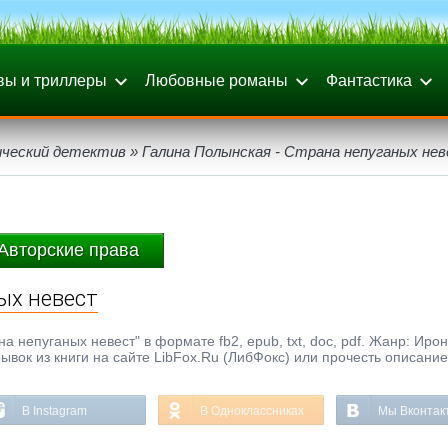
вы и триллеры
Любовные романы
Фантастика
ический детектив
» Галина Полынская - Страна непуганых не
Авторские права
ых невест
а непуганых невест" в формате fb2, epub, txt, doc, pdf. Жанр: Иро
ывок из книги на сайте LibFox.Ru (ЛибФокс) или прочесть описание
В Instagram
В Одноклассниках
Мы Вконтак