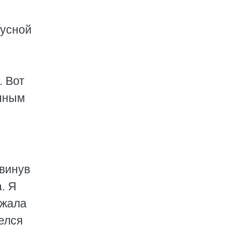
нусной
. Вот
анным
двинув
. Я
ежала
елся