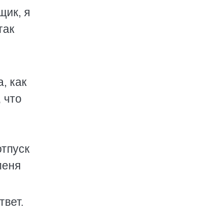
щик, я
так
, как
 что
отпуск
меня
твет.