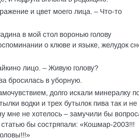
ыражение и цвет моего лица. – Что-то
гадина в мой стол воронью голову
оспоминании о клюве и языке, желудок с
йкино лицо. – Живую голову?
ва бросилась в уборную.
амочувствием, долго искали минералку п
тылки водки и трех бутылок пива так и не
у мне не хотелось – замучили бы вопрос
 статью бы состряпали: «Кошмар-2003!!!
оловы!!!»