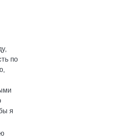
у,
сть по
ю,
ными
о
бы я
ию