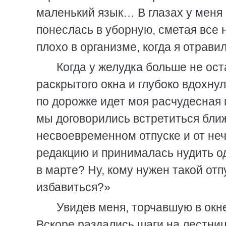
маленький язык… В глазах у меня 
понеслась в уборную, сметая все н
плохо в организме, когда я отрав
Когда у желудка больше не ост
раскрытого окна и глубоко вдохну
по дорожке идет моя расчудесная 
мы договорились встретиться ближ
несвоевременном отпуске и от неч
редакцию и принималась нудить од
в марте? Ну, кому нужен такой от
избавиться?»
Увидев меня, торчавшую в окне
Вскоре раздались шаги на лестниц