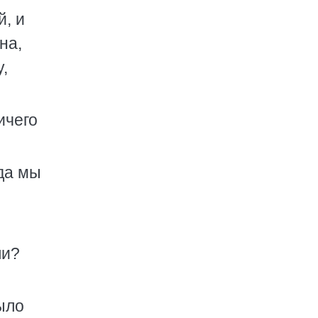
, и
на,
,
ичего
гда мы
ли?
ыло