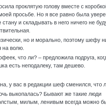
сила проклятую голову вместе с коробкой
моей просьбе. Но я все равно была увере
 стану и складывать в него ничего не буду
ствительная.
изически, но и морально, поэтому шефу н
 на волю.
офеек, что ли? – предложила подруга, ко
ка есть неподалеку, там дешево.
на, у вас в редакции шеф сменился, что 
олочь выкопалась? Бывают же такие люди
олстым, милым, ленивым всегда можно б