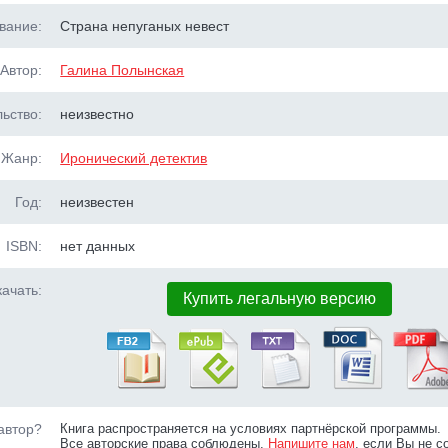
вание:
Страна непуганых невест
Автор:
Галина Полынская
ьство:
неизвестно
Жанр:
Иронический детектив
Год:
неизвестен
ISBN:
нет данных
ачать:
Купить легальную версию
автор?
Книга распространяется на условиях партнёрской программы.
Все авторские права соблюдены.
Напишите нам
, если Вы не с