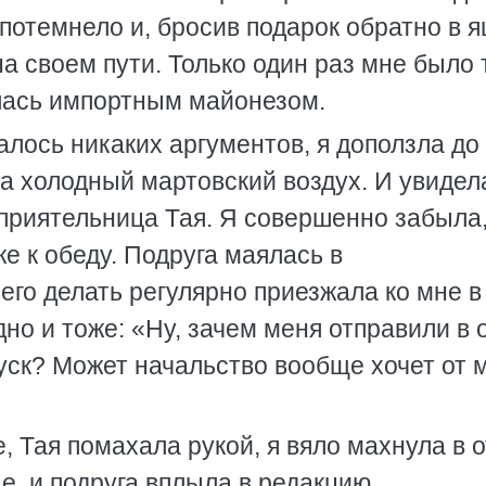
потемнело и, бросив подарок обратно в я
а своем пути. Только один раз мне было 
илась импортным майонезом.
алось никаких аргументов, я доползла до
ла холодный мартовский воздух. И увидела
приятельница Тая. Я совершенно забыла,
е к обеду. Подруга маялась в
его делать регулярно приезжала ко мне в
но и тоже: «Ну, зачем меня отправили в 
пуск? Может начальство вообще хочет от 
, Тая помахала рукой, я вяло махнула в о
е, и подруга вплыла в редакцию.