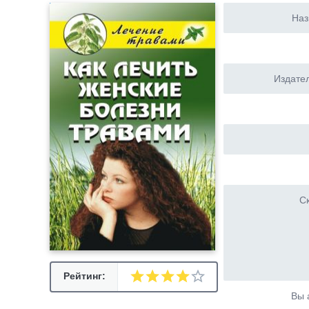
Наз
Издател
Ск
Рейтинг:
Вы 