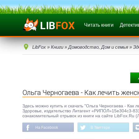
Читать книги
Детекти
LibFox
»
Книги
»
Домоводство, Дом и семья
»
Зд
Ольга Черногаева - Как лечить жен
Здесь можно купить и скачать "Ольга Черногаева - Как ле
Здоровье, издательство Литагент «РИПОЛ»15e304c3-831
ознакомительный отрывок из книги на сайте LibFox.Ru (
На Facebook
В Твиттере