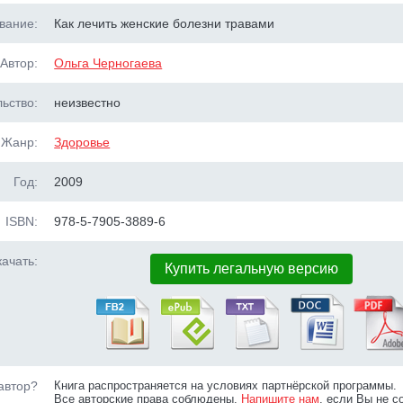
вание:
Как лечить женские болезни травами
Автор:
Ольга Черногаева
ьство:
неизвестно
Жанр:
Здоровье
Год:
2009
ISBN:
978-5-7905-3889-6
ачать:
Купить легальную версию
автор?
Книга распространяется на условиях партнёрской программы.
Все авторские права соблюдены.
Напишите нам
, если Вы не с