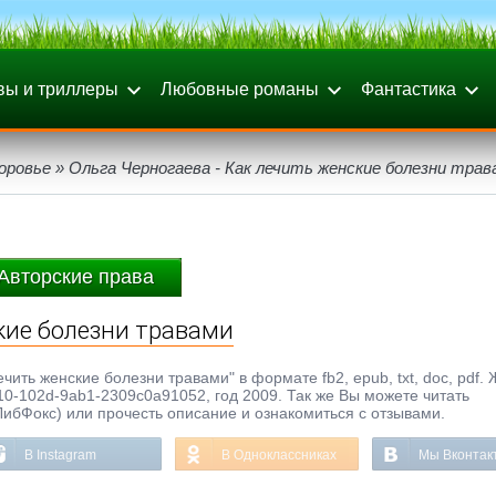
вы и триллеры
Любовные романы
Фантастика
оровье
» Ольга Черногаева - Как лечить женские болезни трав
Авторские права
ские болезни травами
чить женские болезни травами" в формате fb2, epub, txt, doc, pdf. 
0-102d-9ab1-2309c0a91052, год 2009. Так же Вы можете читать
ЛибФокс) или прочесть описание и ознакомиться с отзывами.
В Instagram
В Одноклассниках
Мы Вконтак