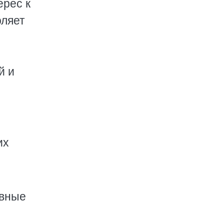
ерес к
оляет
й и
их
овные