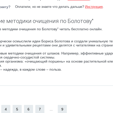
книгу?
Оплатили, но не знаете что делать дальше?
Инструкция
.
ие методики очищения по Болотову"
 методики очищения по Болотову" читать бесплатно онлайн.
ворчески осмыслили идеи Бориса Болотова и создали уникальную т
и и удивительными рецептами они делятся с читателями на страни
 новые методики очищения от шлаков. Например, эффективные уда
ия сердечно-сосудистой системы.
ния организма: «очищающий поршень» на основе растительной кле
а.
 – надежда, в каждом слове – польза.
4
5
6
7
...
9