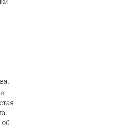
ики
ва.
не
стая
го
 об