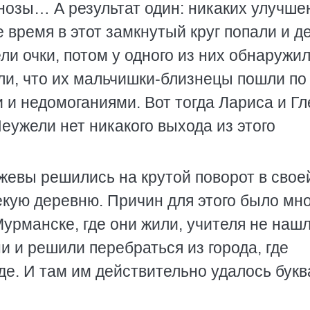
нозы… А результат один: никаких улучше
 время в этот замкнутый круг попали и д
ли очки, потом у одного из них обнаружи
яли, что их мальчишки-близнецы пошли по
и недомоганиями. Вот тогда Лариса и Гл
еужели нет никакого выхода из этого
ожевы решились на крутой поворот в свое
екую деревню. Причин для этого было мно
Мурманске, где они жили, учителя не наш
и и решили перебраться из города, где
де. И там им действительно удалось бук