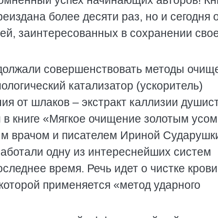
омненный успех начинающих авторов! Кн
издана более десяти раз, но и сегодня 
лей, заинтересованных в сохранении свое
одолжали совершенствовать методы очищ
иологический катализатор (ускоритель)
ия от шлаков – экстракт каллизии душист
 в книге «Мягкое очищение золотым усом
ым врачом и писателем Ириной Сударушк
работали одну из интереснейших систем
следнее время. Речь идет о чистке крови
 которой применяется «метод ударного