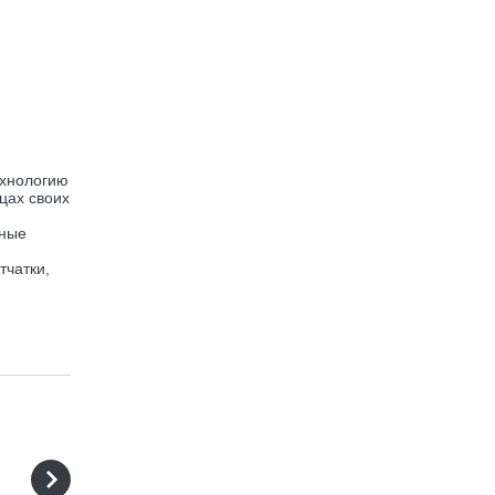
ехнологию
цах своих
рные
тчатки,