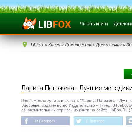
Читать книги
Детекти
LibFox
»
Книги
»
Домоводство, Дом и семья
»
Зд
Лариса Погожева - Лучшие методик
Здесь можно купить и скачать "Лариса Погожева - Лучшие
Здоровье, издательство Издательство «Питер»046ebc0b-
ознакомительный отрывок из книги на сайте LibFox.Ru (
На Facebook
В Твиттере