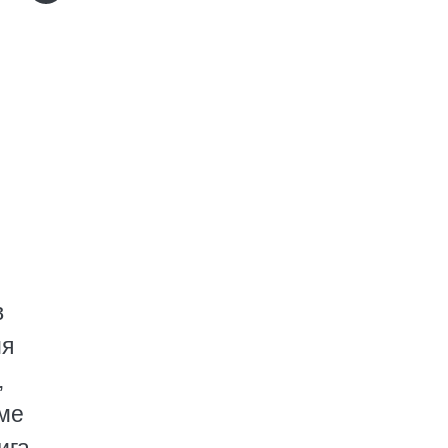
в
ия
,
ме