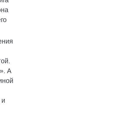
ига
она
го
ения
ой.
». А
иной
 и