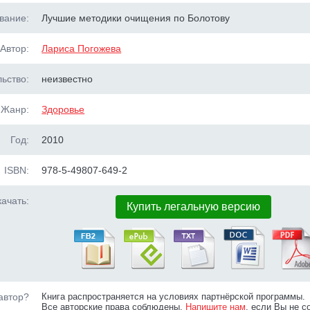
вание:
Лучшие методики очищения по Болотову
Автор:
Лариса Погожева
ьство:
неизвестно
Жанр:
Здоровье
Год:
2010
ISBN:
978-5-49807-649-2
ачать:
Купить легальную версию
автор?
Книга распространяется на условиях партнёрской программы.
Все авторские права соблюдены.
Напишите нам
, если Вы не с