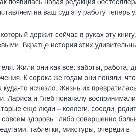
к появилась новая редакция бестселлер
ставляем на ваш суд эту работу теперь 
который держит сейчас в руках эту книгу,
евыми. Вкратце история этих удивительн
еля. Жили они как все: заботы, работа, д
рчения. К сорока же годам они поняли, что
а куда-то исчезло. Жизнь их превратилась
и. Лариса и Глеб поначалу воспринимали
старые еще люди – коллеги, соседи, роди
е совсем здоровы, либо совершенно боль
едугами: таблетки, микстуры, очереди в