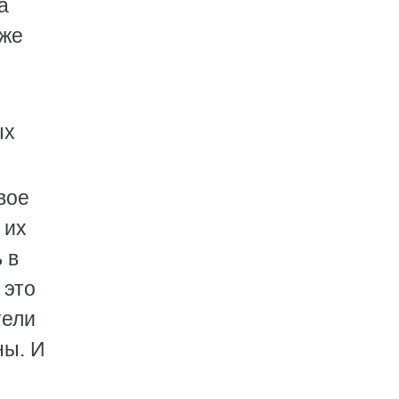
а
уже
ых
вое
 их
 в
 это
тели
ны. И