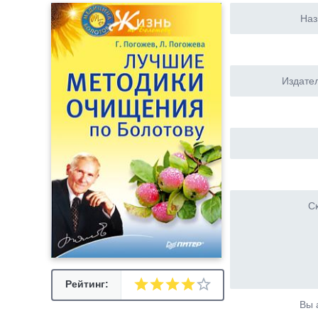
Наз
Издател
Ск
Рейтинг:
Вы 