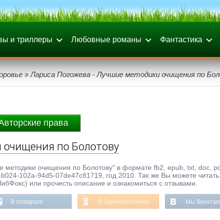
вы и триллеры
Любовные романы
Фантастика
оровье
» Лариса Погожева - Лучшие методики очищения по Бо
Авторские права
и очищения по Болотову
 методики очищения по Болотову" в формате fb2, epub, txt, doc, p
b024-102a-94d5-07de47c81719, год 2010. Так же Вы можете читать
ЛибФокс) или прочесть описание и ознакомиться с отзывами.
В Instagram
В Одноклассниках
Мы Вконтак