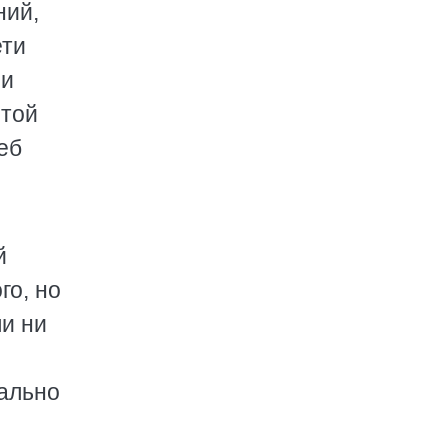
ний,
ети
ли
 той
еб
й
го, но
ли ни
вально