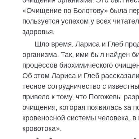
очищения организма. Это был нес
«Очищение по Болотову» была пере
пользуется успехом у всех читате
здоровья.
Шло время. Лариса и Глеб пр
организма. Так, ими был найден б
процессов биохимического очищен
Об этом Лариса и Глеб рассказали
тесное сотрудничество с известн
привело к тому, что Погожевы раз
очищения, которая появилась за по
кровеносной системы человека, в
кровотока».