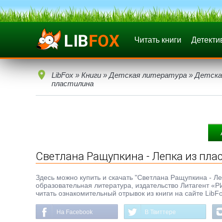
Читать книги
Детекти
LibFox
»
Книги
»
Детская литература
»
Детска
пластилина
Светлана Ращупкина - Лепка из пла
Здесь можно купить и скачать "Светлана Ращупкина - Леп
образовательная литература, издательство Литагент «
читать ознакомительный отрывок из книги на сайте LibF
На Facebook
В Твиттере