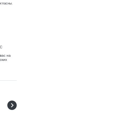
огласны.
 С
вас на
ских