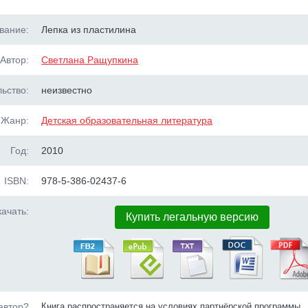
вание:
Лепка из пластилина
Автор:
Светлана Ращупкина
ьство:
неизвестно
Жанр:
Детская образовательная литература
Год:
2010
ISBN:
978-5-386-02437-6
ачать:
Купить легальную версию
автор?
Книга распространяется на условиях партнёрской программы.