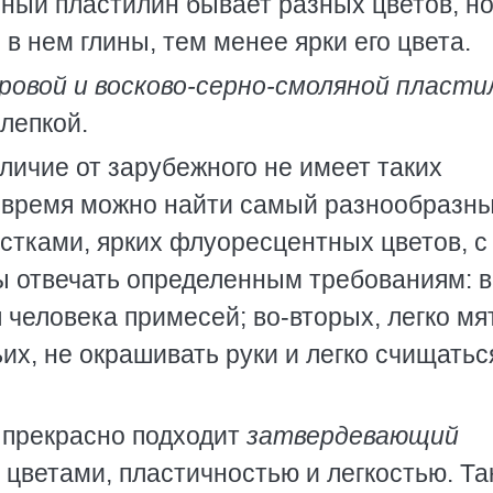
чный пластилин бывает разных цветов, н
 в нем глины, тем менее ярки его цвета.
ировой и восково-серно-смоляной пласти
 лепкой.
личие от зарубежного не имеет таких
 время можно найти самый разнообразн
стками, ярких флуоресцентных цветов, с
жны отвечать определенным требованиям: в
 человека примесей; во-вторых, легко мя
ьих, не окрашивать руки и легко счищатьс
а прекрасно подходит
затвердевающий
цветами, пластичностью и легкостью. Та