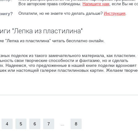
Все авторские права соблюдены.
Напишите нам
, если Вы не с
книгу?
Оплатили, но не знаете что делать дальше?
Инструкция
.
иги "Лепка из пластилина"
е "Лепка из пластилина" читать бесплатно онлайн.
зных поделок из такого замечательного материала, как пластилин.
ность свои творческие способности и фантазию, но и сделать
х. Надеемся, что предложенные в нашей книге поделки вдохновят 
шек или настоящей галереи пластилиновых картин. Желаем творче
4
5
6
7
...
8