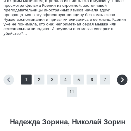
и с ярким макияжем, стреляла из пистолета в мужчину. После
просмотра фильма Ксения из скромной, застенчивой
преподавательницы иностранных языков начала вдруг
превращаться в эту эффектную женщину без комплексов.
Чужие воспоминания и привычки вливались в ее жизнь, Ксения
уже не понимала, кто она: неприметная серая мышка или
сексапильная кинодива. И неужели она могла совершить
убийство?…
1
2
3
4
5
6
7
...
11
Надежда Зорина, Николай Зорин