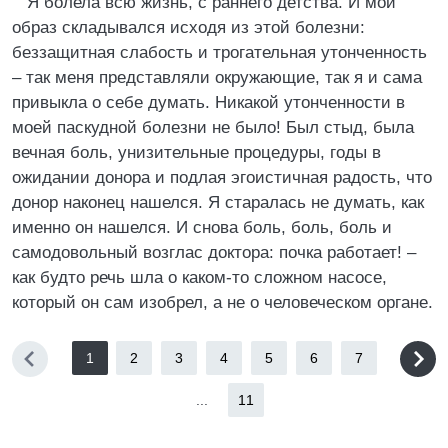
Я болела всю жизнь, с раннего детства. И мой
образ складывался исходя из этой болезни:
беззащитная слабость и трогательная утонченность
– так меня представляли окружающие, так я и сама
привыкла о себе думать. Никакой утонченности в
моей паскудной болезни не было! Был стыд, была
вечная боль, унизительные процедуры, годы в
ожидании донора и подлая эгоистичная радость, что
донор наконец нашелся. Я старалась не думать, как
именно он нашелся. И снова боль, боль, боль и
самодовольный возглас доктора: почка работает! –
как будто речь шла о каком-то сложном насосе,
который он сам изобрел, а не о человеческом органе.
1
2
3
4
5
6
7
...
11