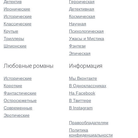
Детектив
Героическая
Иронические
Детективная
Исторические
Космическая
Классические
Научная
Крутые
Психологическая
Триллеры
Ужасы и Мистика
Шпионские
Фэнтези
Эпическая
Любовные романы
Информация
Исторические
Мы Вконтакте
Короткие
В Одноклассниках
Фантастические
На Facebook
Остросюжетные
В Твиттере
Современные
В Instagram
Эротические
Правообладателям
Политика
конфиденциальности