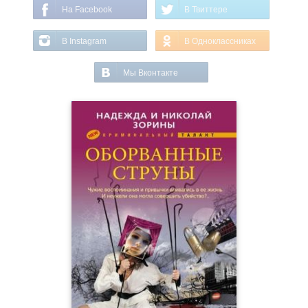
На Facebook
В Твиттере
В Instagram
В Одноклассниках
Мы Вконтакте