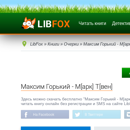
Читать книги
Детекти
LibFox
»
Книги
»
Очерки
» Максим Горький - М[арк
Максим Горький - М[арк] Т[вен]
Здесь можно скачать бесплатно "Максим Горький - М[арк] 
читать книгу онлайн без регистрации и SMS на сайте Li
На Facebook
В Твиттере