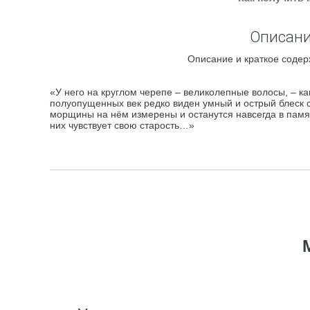
Описание
Описание и краткое содерж
«У него на круглом черепе – великолепные волосы, – ка
полуопущенных век редко виден умный и острый блеск сер
морщины на нём измерены и останутся навсегда в памят
них чувствует свою старость…»