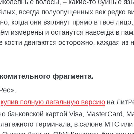
ликолепные волосы, – какие-то буйные яз
яжёлых, всегда полуопущенных век редко в
но, когда они взглянут прямо в твоё лицо,
нём измерены и останутся навсегда в пам
е кости двигаются осторожно, каждая из 
комительного фрагмента.
Рес».
,
купив полную легальную версию
на ЛитР
о банковской картой Visa, MasterCard, Ma
платежного терминала, в салоне МТС или