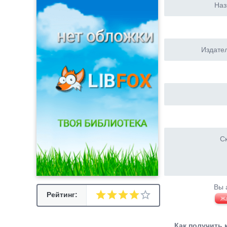
Наз
Издател
Ск
Вы 
Рейтинг:
Ж
Как получить 