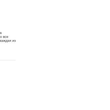
да
о все
 каждая из