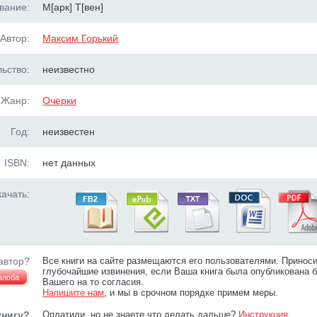
вание:
М[арк] Т[вен]
Автор:
Максим Горький
ьство:
неизвестно
Жанр:
Очерки
Год:
неизвестен
ISBN:
нет данных
ачать:
автор?
Все книги на сайте размещаются его пользователями. Принос
глубочайшие извинения, если Ваша книга была опубликована б
алоба
Вашего на то согласия.
Напишите нам
, и мы в срочном порядке примем меры.
книгу?
Оплатили, но не знаете что делать дальше?
Инструкция
.