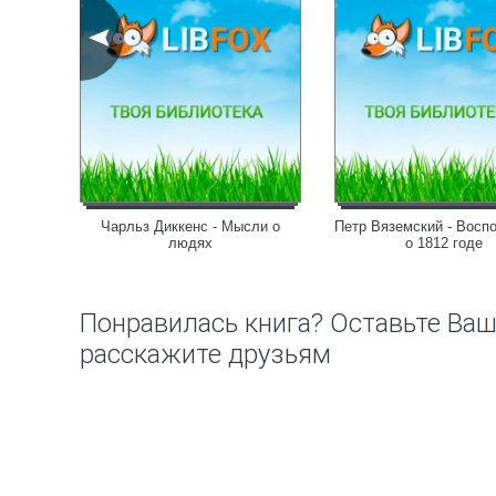
Чарльз Диккенс - Мысли о
Петр Вяземский - Восп
сподин
людях
о 1812 годе
Понравилась книга? Оставьте Ва
расскажите друзьям