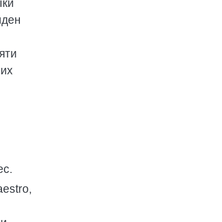
ыки
иден
яти
них
ес.
estro,