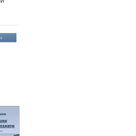
ми
те