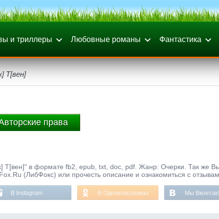
вы и триллеры
Любовные романы
Фантастика
] Т[вен]
Авторские права
Т[вен]" в формате fb2, epub, txt, doc, pdf. Жанр: Очерки. Так же 
bFox.Ru (ЛибФокс) или прочесть описание и ознакомиться с отзывам
В Instagram
В Одноклассниках
Мы Вконтак