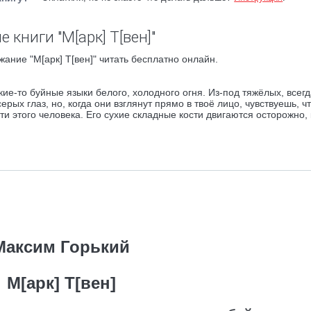
 книги "М[арк] Т[вен]"
ание "М[арк] Т[вен]" читать бесплатно онлайн.
кие-то буйные языки белого, холодного огня. Из-под тяжёлых, всег
ых глаз, но, когда они взглянут прямо в твоё лицо, чувствуешь, чт
и этого человека. Его сухие складные кости двигаются осторожно,
Максим Горький
М[арк] Т[вен]