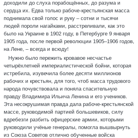
доходили до слуха порабощённых, до разума и
сердца их. Едва только рабоче-крестьянская масса
поднимала свой голос и руку – сотни и тысячи
людей пороли нагайками, расстреливали, как это
было на Украине в 1902 году, в Петербурге 9 января
1905 года, после первой революции 1905–1906 годов,
на Лене, – всегда и всюду!
Нужно было пережить кровавое несчастье
четырёхлетней империалистической бойни, которая
истребила, изувечила более десяти миллионов
рабочих и крестьян, для того, чтоб масса трудового
народа почувствовала и поняла спасительную
правду Владимира Ильича Ленина и его учеников.
Эта несокрушимая правда дала рабоче-крестьянской
массе, руководимой партией большевиков, силу
вдребезги разбить офицерские армии, которыми
руководили учёные генералы, помогла вышвырнуть
из Союза Советов отлично обученные войска