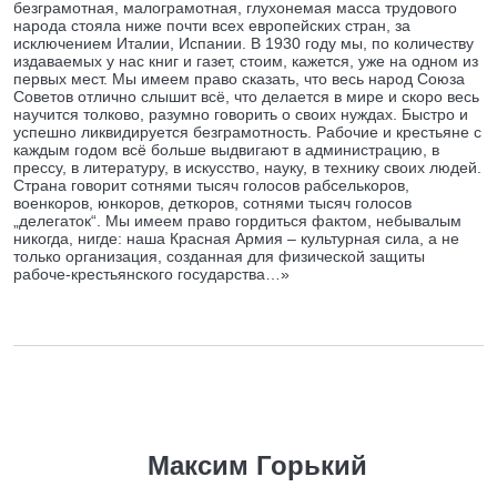
безграмотная, малограмотная, глухонемая масса трудового
народа стояла ниже почти всех европейских стран, за
исключением Италии, Испании. В 1930 году мы, по количеству
издаваемых у нас книг и газет, стоим, кажется, уже на одном из
первых мест. Мы имеем право сказать, что весь народ Союза
Советов отлично слышит всё, что делается в мире и скоро весь
научится толково, разумно говорить о своих нуждах. Быстро и
успешно ликвидируется безграмотность. Рабочие и крестьяне с
каждым годом всё больше выдвигают в администрацию, в
прессу, в литературу, в искусство, науку, в технику своих людей.
Страна говорит сотнями тысяч голосов рабселькоров,
военкоров, юнкоров, деткоров, сотнями тысяч голосов
„делегаток“. Мы имеем право гордиться фактом, небывалым
никогда, нигде: наша Красная Армия – культурная сила, а не
только организация, созданная для физической защиты
рабоче-крестьянского государства…»
Максим Горький