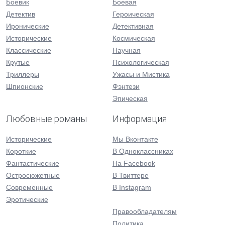
Боевик
Боевая
Детектив
Героическая
Иронические
Детективная
Исторические
Космическая
Классические
Научная
Крутые
Психологическая
Триллеры
Ужасы и Мистика
Шпионские
Фэнтези
Эпическая
Любовные романы
Информация
Исторические
Мы Вконтакте
Короткие
В Одноклассниках
Фантастические
На Facebook
Остросюжетные
В Твиттере
Современные
В Instagram
Эротические
Правообладателям
Политика