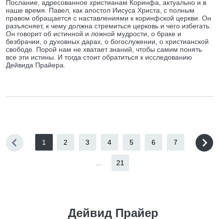
Послание, адресованное христианам Коринфа, актуально и в
наше время. Павел, как апостол Иисуса Христа, с полным
правом обращается с наставлениями к коринфской церкви. Он
разъясняет, к чему должна стремиться церковь и чего избегать.
Он говорит об истинной и ложной мудрости, о браке и
безбрачии, о духовных дарах, о богослужении, о христианской
свободе. Порой нам не хватает знаний, чтобы самим понять
все эти истины. И тогда стоит обратиться к исследованию
Дейвида Прайера.
1
2
3
4
5
6
7
...
21
Дейвид Прайер