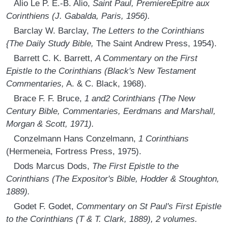
Alio Le P. E.-B. Alio,
Saint Paul, PremiereEpitre aux
Corinthiens (J. Gabalda, Paris, 1956).
Barclay W. Barclay,
The Letters to the Corinthians
{The Daily Study Bible,
The Saint Andrew Press, 1954).
Barrett С. K. Barrett,
A Commentary on the First
Epistle to the Corinthians (Black's New Testament
Commentaries,
A. & C. Black, 1968).
Brace F. F. Bruce,
1 and2 Corinthians {The New
Century Bible, Commentaries, Eerdmans and Marshall,
Morgan & Scott, 1971).
Conzelmann Hans Conzelmann,
1 Corinthians
(Hermeneia, Fortress Press, 1975).
Dods Marcus Dods,
The First Epistle to the
Corinthians (The Expositor's Bible, Hodder & Stoughton,
1889).
Godet F. Godet,
Commentary on St Paul's First Epistle
to the Corinthians (Τ & T. Clark, 1889), 2 volumes.