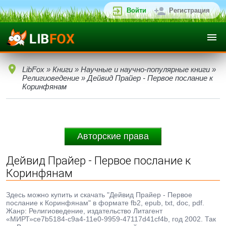
Войти
Регистрация
LibFox
»
Книги
»
Научные и научно-популярные книги
»
Религиоведение
» Дейвид Прайер - Первое послание к
Коринфянам
Авторские права
Дейвид Прайер - Первое послание к
Коринфянам
Здесь можно купить и скачать "Дейвид Прайер - Первое
послание к Коринфянам" в формате fb2, epub, txt, doc, pdf.
Жанр: Религиоведение, издательство Литагент
«МИРТ»ce7b5184-c9a4-11e0-9959-47117d41cf4b, год 2002. Так