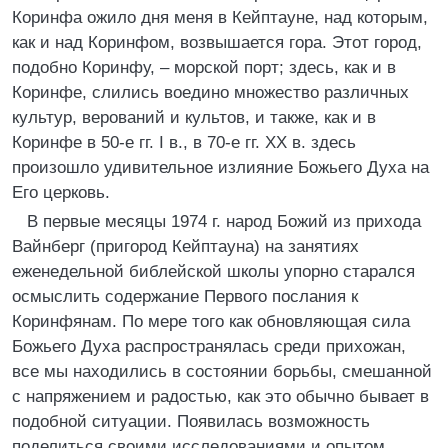
Коринфа ожило дня меня в Кейптауне, над которым,
как и над Коринфом, возвышается гора. Этот город,
подобно Коринфу, – морской порт; здесь, как и в
Коринфе, слились воедино множество различных
культур, верований и культов, и также, как и в
Коринфе в 50-е гг. I в., в 70-е гг. XX в. здесь
произошло удивительное излияние Божьего Духа на
Его церковь.
В первые месяцы 1974 г. народ Божий из прихода
Вайнберг (пригород Кейптауна) на занятиях
еженедельной библейской школы упорно старался
осмыслить содержание Первого послания к
Коринфянам. По мере того как обновляющая сила
Божьего Духа распространялась среди прихожан,
все мы находились в состоянии борьбы, смешанной
с напряжением и радостью, как это обычно бывает в
подобной ситуации. Появилась возможность
поделиться своими исследованиями и опытом