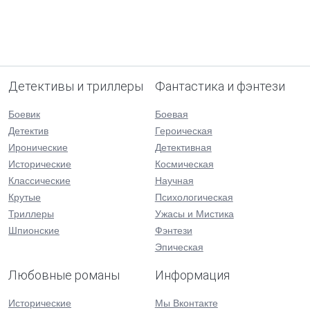
Детективы и триллеры
Фантастика и фэнтези
Боевик
Боевая
Детектив
Героическая
Иронические
Детективная
Исторические
Космическая
Классические
Научная
Крутые
Психологическая
Триллеры
Ужасы и Мистика
Шпионские
Фэнтези
Эпическая
Любовные романы
Информация
Исторические
Мы Вконтакте