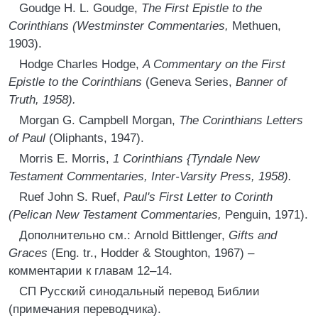
Goudge H. L. Goudge,
The First Epistle to the
Corinthians (Westminster Commentaries,
Methuen,
1903).
Hodge Charles Hodge,
A Commentary on the First
Epistle to the Corinthians
(Geneva Series,
Banner of
Truth, 1958).
Morgan G. Campbell Morgan,
The Corinthians Letters
of Paul
(Oliphants, 1947).
Morris E. Morris,
1 Corinthians {Tyndale New
Testament Commentaries, Inter-Varsity Press, 1958).
Ruef John S. Ruef,
Paul's First Letter to Corinth
(Pelican New Testament Commentaries,
Penguin, 1971).
Дополнительно см.: Arnold Bittlenger,
Gifts and
Graces
(Eng. tr., Hodder & Stoughton, 1967) –
комментарии к главам 12–14.
СП Русский синодальный перевод Библии
(примечания переводчика).