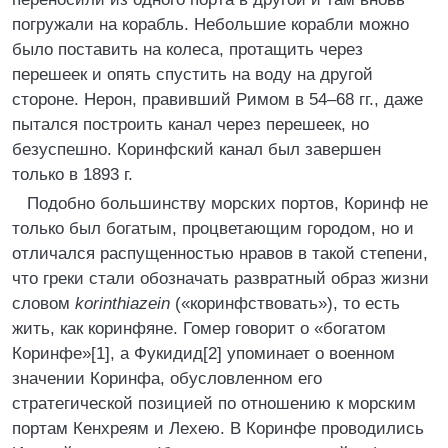
погружали на корабль. Небольшие корабли можно
было поставить на колеса, протащить через
перешеек и опять спустить на воду на другой
стороне. Нерон, правивший Римом в 54–68 гг., даже
пытался построить канал через перешеек, но
безуспешно. Коринфский канал был завершен
только в 1893 г.
Подобно большинству морских портов, Коринф не
только был богатым, процветающим городом, но и
отличался распущенностью нравов в такой степени,
что греки стали обозначать развратный образ жизни
словом
korinthiazein
(«коринфствовать»), то есть
жить, как коринфяне. Гомер говорит о «богатом
Коринфе»[1], а Фукидид[2] упоминает о военном
значении Коринфа, обусловленном его
стратегической позицией по отношению к морским
портам Кенхреям и Лехею. В Коринфе проводились