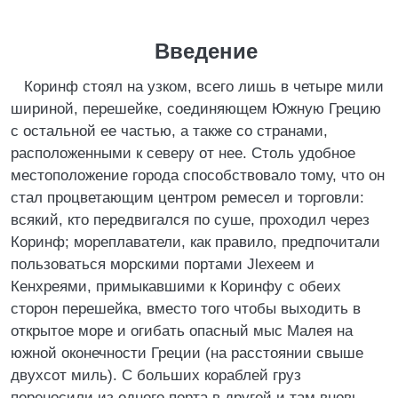
Введение
Коринф стоял на узком, всего лишь в четыре мили
шириной, перешейке, соединяющем Южную Грецию
с остальной ее частью, а также со странами,
расположенными к северу от нее. Столь удобное
местоположение города способствовало тому, что он
стал процветающим центром ремесел и торговли:
всякий, кто передвигался по суше, проходил через
Коринф; мореплаватели, как правило, предпочитали
пользоваться морскими портами Jlexeем и
Кенхреями, примыкавшими к Коринфу с обеих
сторон перешейка, вместо того чтобы выходить в
открытое море и огибать опасный мыс Малея на
южной оконечности Греции (на расстоянии свыше
двухсот миль). С больших кораблей груз
переносили из одного порта в другой и там вновь