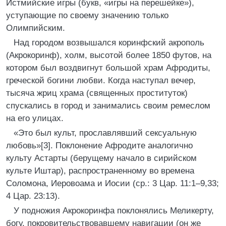
Истмийские игры (букв, «игры на перешейке»),
уступающие по своему значению только
Олимпийским.
Над городом возвышался коринфский акрополь
(Акрокоринф), холм, высотой более 1850 футов, на
котором был воздвигнут большой храм Афродиты,
греческой богини любви. Когда наступал вечер,
тысяча жриц храма (священных проституток)
спускались в город и занимались своим ремеслом
на его улицах.
«Это был культ, прославлявший сексуальную
любовь»[3]. Поклонение Афродите аналогично
культу Астарты (берущему начало в сирийском
культе Иштар), распространенному во времена
Соломона, Иеровоама и Иосии (ср.: 3 Цар. 11:1–9,33;
4 Цар. 23:13).
У подножия Акрокоринфа поклонялись Меликерту,
богу, покровительствовавшему навигации (он же