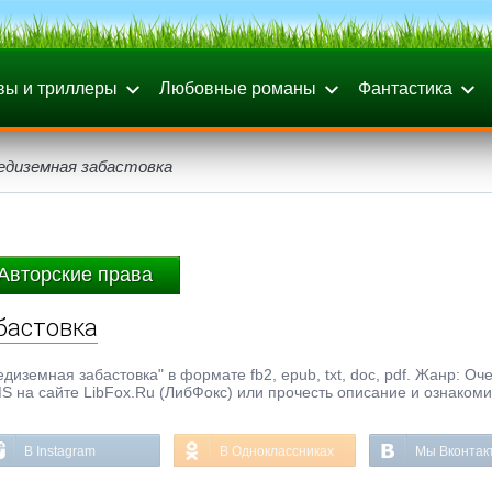
вы и триллеры
Любовные романы
Фантастика
редиземная забастовка
Авторские права
бастовка
иземная забастовка" в формате fb2, epub, txt, doc, pdf. Жанр: Оче
S на сайте LibFox.Ru (ЛибФокс) или прочесть описание и ознакоми
В Instagram
В Одноклассниках
Мы Вконтак