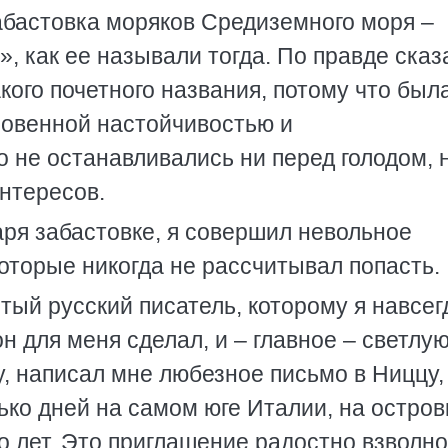
абастовка моряков Средиземного моря –
, как ее называли тогда. По правде сказ
ого почетного названия, потому что был
новенной настойчивостью и
 не останавливались ни перед голодом, 
нтересов.
ря забастовке, я совершил невольное
которые никогда не рассчитывал попасть.
итый русский писатель, которому я навсег
он для меня сделал, и – главное – светлую
у, написал мне любезное письмо в Ниццу,
ько дней на самом юге Италии, на остров
ко лет. Это приглашение радостно взволн