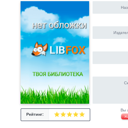
Наз
Издател
Ск
Вы 
Рейтинг:
Ж