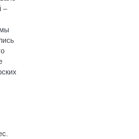
й –
 мы
лись
то
е
рских
ес.