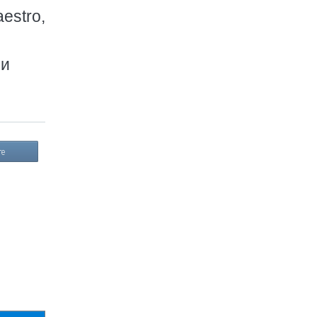
estro,
ми
те