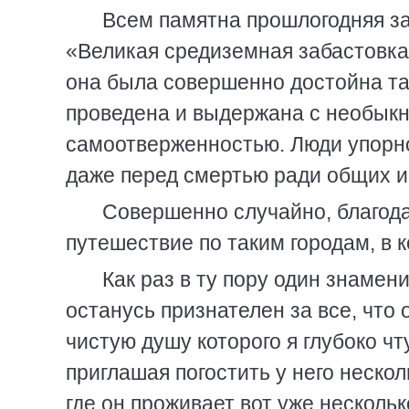
Всем памятна прошлогодняя з
«Великая средиземная забастовка»
она была совершенно достойна так
проведена и выдержана с необык
самоотверженностью. Люди упорно
даже перед смертью ради общих и
Совершенно случайно, благода
путешествие по таким городам, в 
Как раз в ту пору один знамен
останусь признателен за все, что 
чистую душу которого я глубоко чт
приглашая погостить у него нескол
где он проживает вот уже несколь