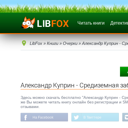
Читать книги
Детекти
LibFox
»
Книги
»
Очерки
» Александр Куприн - С
Александр Куприн - Средиземная за
Здесь можно скачать бесплатно "Александр Куприн - Сред
же Вы можете читать книгу онлайн без регистрации и SM
отзывами.
На Facebook
В Твиттере