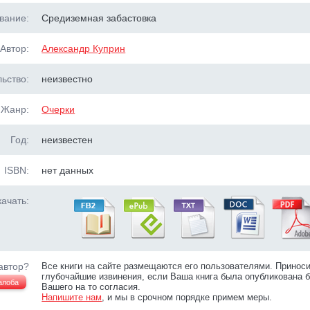
вание:
Средиземная забастовка
Автор:
Александр Куприн
ьство:
неизвестно
Жанр:
Очерки
Год:
неизвестен
ISBN:
нет данных
ачать:
автор?
Все книги на сайте размещаются его пользователями. Принос
глубочайшие извинения, если Ваша книга была опубликована б
алоба
Вашего на то согласия.
Напишите нам
, и мы в срочном порядке примем меры.