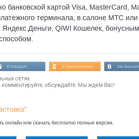
о банковской картой Visa, MasterCard, Ma
платежного терминала, в салоне МТС или
, Яндекс.Деньги, QIWI Кошелек, бонусны
способом.
В Instagram
В Одноклассниках
Мы Вконтак
ьных сетях.
, комментируйте, обсуждайте. Мы ждём Вас!
астовка"
ть онлайн или скачать бесплатно полные версии.