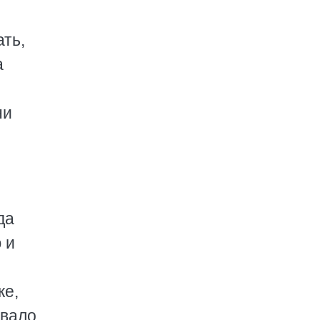
ать,
а
ни
да
 и
ке,
овало