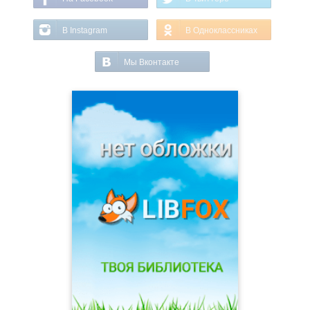
В Instagram
В Одноклассниках
Мы Вконтакте