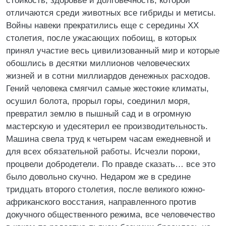
стойкость, здоровье и долговечность, которой
отличаются среди животных все гибриды и метисы.
Войны навеки прекратились еще с середины XX
столетия, после ужасающих побоищ, в которых
принял участие весь цивилизованный мир и которые
обошлись в десятки миллионов человеческих
жизней и в сотни миллиардов денежных расходов.
Гений человека смягчил самые жестокие климаты,
осушил болота, прорыл горы, соединил моря,
превратил землю в пышный сад и в огромную
мастерскую и удесятерил ее производительность.
Машина свела труд к четырем часам ежедневной и
для всех обязательной работы. Исчезли пороки,
процвели добродетели. По правде сказать… все это
было довольно скучно. Недаром же в средине
тридцать второго столетия, после великого южно-
африканского восстания, направленного против
докучного общественного режима, все человечество