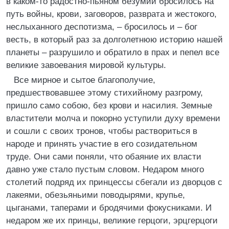
в каком-то радостно-пьяном безумии бросилось на
путь войны, крови, заговоров, разврата и жестокого,
неслыханного деспотизма, – бросилось и – бог
весть, в который раз за долголетнюю историю нашей
планеты – разрушило и обратило в прах и пепел все
великие завоевания мировой культуры.
Все мирное и сытое благополучие,
предшествовавшее этому стихийному разгрому,
пришло само собою, без крови и насилия. Земные
властители молча и покорно уступили духу времени
и сошли с своих тронов, чтобы раствориться в
народе и принять участие в его созидательном
труде. Они сами поняли, что обаяние их власти
давно уже стало пустым словом. Недаром много
столетий подряд их принцессы сбегали из дворцов с
лакеями, обезьяньими поводырями, крупье,
цыганами, таперами и бродячими фокусниками. И
недаром же их принцы, великие герцоги, эрцгерцоги