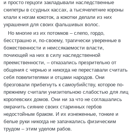
и просто герцоги закладывали наследственные
скипетры в ссудных кассах, а тысячелетние короны
клали к ногам кокоток, а кокотки делали из них
украшения для своих фальшивых волос.
Но многие из их потомков – слепо, гордо,
бесстрашно и, по-своему, трагически уверенные в
божественности и неиссякаемости власти,
почиющей на них в силу наследственной
преемственности, – отказались презрительно от
общения с чернью и никогда не переставали считать
себя повелителями и отцами народов. Они
брезговали прибегнуть к самоубийству, которое по-
прежнему считали унизительною слабостью для лиц
королевских домов. Они ни за что не соглашались
омрачить сияние своих старинных гербов
недостойным браком. И их изнеженные, тонкие и
белые руки никогда не запачкались физическим
трудом – этим уделом рабов.