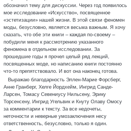
обозначил тему для дискуссии. Через год появилось
мое исследование «Искусство», посвященное
«эстетизации» нашей жизни. В этой связи феномен
моды, безусловно, является весьма важным. Я хочу
сказать, что обе эти книги – каждая по-своему –
побудили меня к рассмотрению указанного
феномена в отдельном исследовании. За
прошедшие годы я прочел целый ряд лекций,
посвященных моде, но написанию книги постоянно
что-то препятствовало. И вот она наконец готова.
Выражаю благодарность Эллен-Марие Форсберг,
Анне Гранберг, Хелге Йордхейм, Ингрид Санде-
Ларсен, Томасу Севениусу Нильсену, Эрику
Торсенсену, Ингрид Угельвик и Кнуту Олаву Омосу
за комментарии к тексту. За все недочеты,
неточности и неверные умозаключения несу
ответственность, безусловно, только я один.