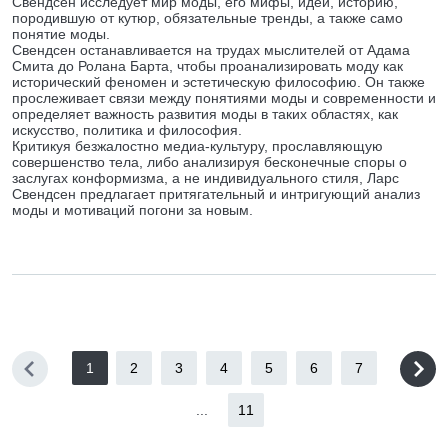
Свендсен исследует мир моды, его мифы, идеи, историю,
породившую от кутюр, обязательные тренды, а также само
понятие моды.
Свендсен останавливается на трудах мыслителей от Адама
Смита до Ролана Барта, чтобы проанализировать моду как
исторический феномен и эстетическую философию. Он также
прослеживает связи между понятиями моды и современности и
определяет важность развития моды в таких областях, как
искусство, политика и философия.
Критикуя безжалостно медиа-культуру, прославляющую
совершенство тела, либо анализируя бесконечные споры о
заслугах конформизма, а не индивидуального стиля, Ларс
Свендсен предлагает притягательный и интригующий анализ
моды и мотиваций погони за новым.
1
2
3
4
5
6
7
...
11