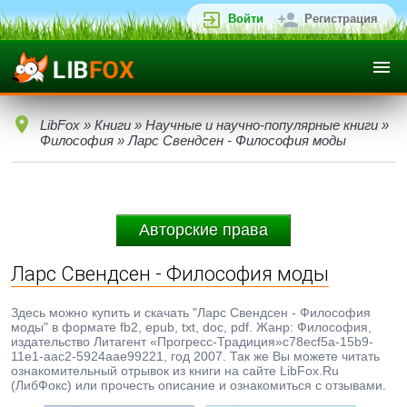
Войти
Регистрация
LibFox
»
Книги
»
Научные и научно-популярные книги
»
Философия
» Ларс Свендсен - Философия моды
Авторские права
Ларс Свендсен - Философия моды
Здесь можно купить и скачать "Ларс Свендсен - Философия
моды" в формате fb2, epub, txt, doc, pdf. Жанр: Философия,
издательство Литагент «Прогресс-Традиция»c78ecf5a-15b9-
11e1-aac2-5924aae99221, год 2007. Так же Вы можете читать
ознакомительный отрывок из книги на сайте LibFox.Ru
(ЛибФокс) или прочесть описание и ознакомиться с отзывами.