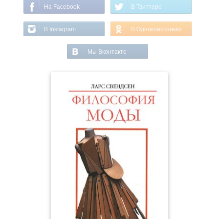
На Facebook
В Твиттере
В Instagram
В Одноклассниках
Мы Вконтакте