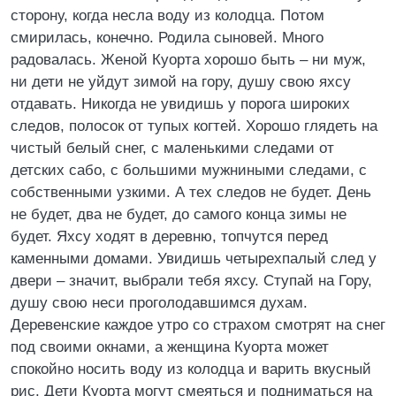
сторону, когда несла воду из колодца. Потом
смирилась, конечно. Родила сыновей. Много
радовалась. Женой Куорта хорошо быть – ни муж,
ни дети не уйдут зимой на гору, душу свою яхсу
отдавать. Никогда не увидишь у порога широких
следов, полосок от тупых когтей. Хорошо глядеть на
чистый белый снег, с маленькими следами от
детских сабо, с большими мужниными следами, с
собственными узкими. А тех следов не будет. День
не будет, два не будет, до самого конца зимы не
будет. Яхсу ходят в деревню, топчутся перед
каменными домами. Увидишь четырехпалый след у
двери – значит, выбрали тебя яхсу. Ступай на Гору,
душу свою неси проголодавшимся духам.
Деревенские каждое утро со страхом смотрят на снег
под своими окнами, а женщина Куорта может
спокойно носить воду из колодца и варить вкусный
рис. Дети Куорта могут смеяться и подниматься на