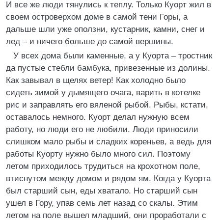
И все же люди тянулись к теплу. Только Куорт жил в
своем островерхом доме в самой тени Горы, а
дальше шли уже оползни, кустарник, камни, снег и
лед – и ничего больше до самой вершины.
У всех дома были каменные, а у Куорта – тростник
да пустые стебли бамбука, привезенные из долины.
Как завывал в щелях ветер! Как холодно было
сидеть зимой у дымящего очага, варить в котелке
рис и заправлять его вяленой рыбой. Рыбы, кстати,
оставалось немного. Куорт делал нужную всем
работу, но люди его не любили. Люди приносили
слишком мало рыбы и сладких кореньев, а ведь для
работы Куорту нужно было много сил. Поэтому
летом приходилось трудиться на крохотном поле,
втиснутом между домом и рядом ям. Когда у Куорта
был старший сын, еды хватало. Но старший сын
ушел в Гору, упав семь лет назад со скалы. Этим
летом на поле вышел младший, они проработали с