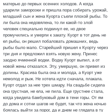
матерью до первых осенних холодов. А когда
ударили заморозки и пришла пора собирать урожай,
младший сын и жена Куорта съели плохой рыбы. То
ли была она недовялена, то ли какой-то злой
человек специально подкинул ее, но двое
промучились и умерли к закату. Куорт в тот день не
ел рыбы, он решил побаловать домашних, ведь
рыбы было мало. Старейший пришел к Куорту через
три дня и предложил взять новую жену. Принес
заодно ячменной водки. Водку Куорт выпил, а от
новой жены отказался. Эту, умершую, он привел из
долины. Красива была она и молода, а Куорт уже
немолод и рыж. Не хотела идти сначала, плакала.
Куорт отдал за нее трех шмару. На свадьбе сидела
она грустная, не ела, не пила. Еще грустнее стала,
когда увидела бамбуковый дом в тени горы. От ям
до дома и сотни шагов не будет, так что жена ночью
боялась выйти за порог, да и днем не глядела в ту