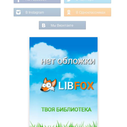
В Instagram
В Одноклассниках
Мы Вконтакте