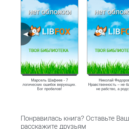
сство,
Марсель Шафеев - 7
Николай Федоров
ие
логических ошибок верующих.
Нравственность – не б
Бог пробелов!
не рабство, а род
Понравилась книга? Оставьте Ва
расскажите друзьям