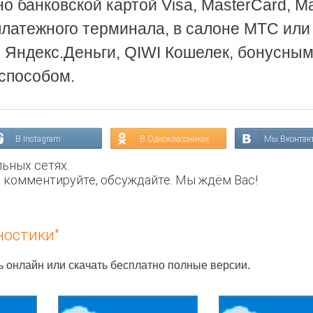
о банковской картой Visa, MasterCard, Ma
платежного терминала, в салоне МТС или
, Яндекс.Деньги, QIWI Кошелек, бонусны
способом.
В Instagram
В Одноклассниках
Мы Вконтак
ьных сетях.
, комментируйте, обсуждайте. Мы ждём Вас!
ностики"
ь онлайн или скачать бесплатно полные версии.