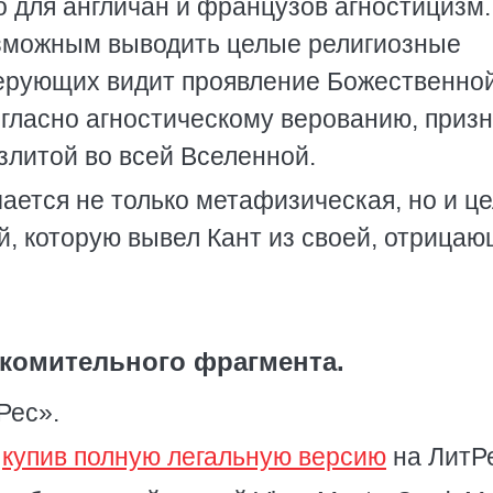
о для англичан и французов агностицизм.
озможным выводить целые религиозные
верующих видит проявление Божественно
огласно агностическому верованию, приз
злитой во всей Вселенной.
ается не только метафизическая, но и ц
й, которую вывел Кант из своей, отрица
комительного фрагмента.
Рес».
,
купив полную легальную версию
на ЛитР