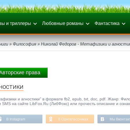
вы и триллеры
Любовные романы
Фантастика
ниги
»
Философия
» Николай Федоров - Метафизики и агности
Авторские права
гностики
физики и агностики" в формате fb2, epub, txt, doc, pdf. Жанр: Фи
и SMS на сайте LibFox.Ru (ЛибФокс) или прочесть описание и озна
В Instagram
В Одноклассниках
Мы Вконтак