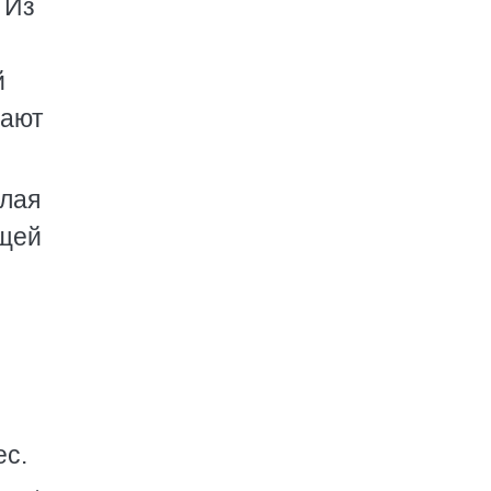
 Из
й
нают
елая
ющей
ес.