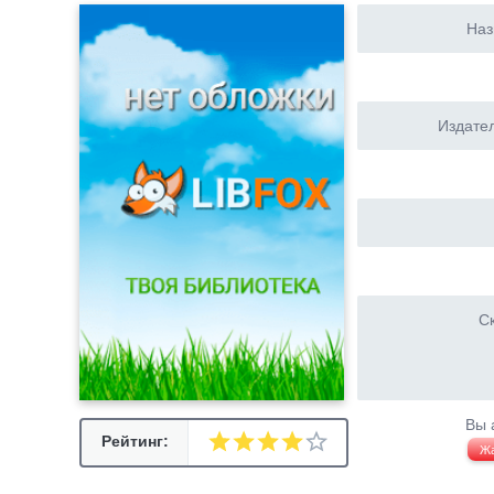
Наз
Издател
Ск
Вы 
Рейтинг:
Ж