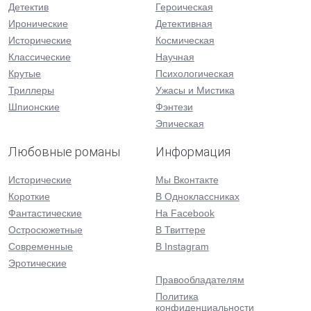
Детектив
Героическая
Иронические
Детективная
Исторические
Космическая
Классические
Научная
Крутые
Психологическая
Триллеры
Ужасы и Мистика
Шпионские
Фэнтези
Эпическая
Любовные романы
Информация
Исторические
Мы Вконтакте
Короткие
В Одноклассниках
Фантастические
На Facebook
Остросюжетные
В Твиттере
Современные
В Instagram
Эротические
Правообладателям
Политика
конфиденциальности