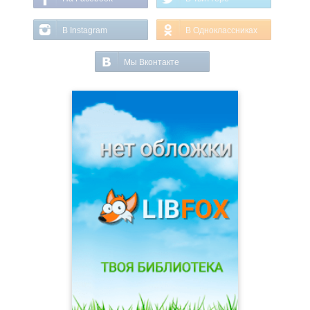
В Instagram
В Одноклассниках
Мы Вконтакте