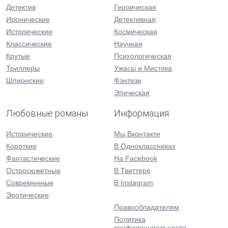
Детектив
Героическая
Иронические
Детективная
Исторические
Космическая
Классические
Научная
Крутые
Психологическая
Триллеры
Ужасы и Мистика
Шпионские
Фэнтези
Эпическая
Любовные романы
Информация
Исторические
Мы Вконтакте
Короткие
В Одноклассниках
Фантастические
На Facebook
Остросюжетные
В Твиттере
Современные
В Instagram
Эротические
Правообладателям
Политика
конфиденциальности