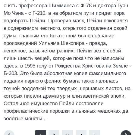
снять профессора Шимминса с Ф-78 и доктора Гуан
Мо Чэна - с Г-210, а на обратном пути придет пора
подобрать Пейли. Проверив маяк, Пейли покопался
в содержимом честного, открытого отделения своей
сумы: главным его богатством было собрание
произведений Уильяма Шекспира - правда,
неполное, за вычетом ранних. Пейли вез с собой
лишь шесть вещей, которые пока что не написаны
здесь, в 1595 голу от Рождества Христова на Земле -
Б-303. Это была абсолютная копия факсимильного
издания парного фолио; бумага также являлась
точной подделкой тех твердых шершавых листов, на
которых писали драматурги елизаветинской эпохи.
Остальное имущество Пейли составляли
профилактические порошки в льняных мешочках да
золотые монеты...