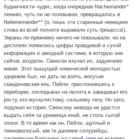
будничности чудес, когда очередное Nacheinander*
лениво, чуть ли не позевывая, превращалось в
Nebeneinander** (о, лишь эти старинные немецкие
слова во всей полноте выражали суть процесса!).
Экраны по-прежнему ничего не показывали, но на
дисплеях появились цифры правдивой и сухой
информации о звездной системе, в которую они
сейчас входили. Свенсон изучал их, задумчиво
кивая. Этот пышущий химической молодостью
здоровяк был, ни дать ни взять, могучая
скандинавская ель. Пейли. прислонившись к
переборке, поглядывал на пилота и завидовал его
росту, его мускулистому, сильному телу. Но зато,
подумал историк, Свенсону никогда не удастся
выдать себя за уроженца иной, не столь сытой
эпохи. В то время как он, Пейли, щуплый и
темноволосый, как те далекие силурийцы,
населявшие Британию на самой заре ее истории,