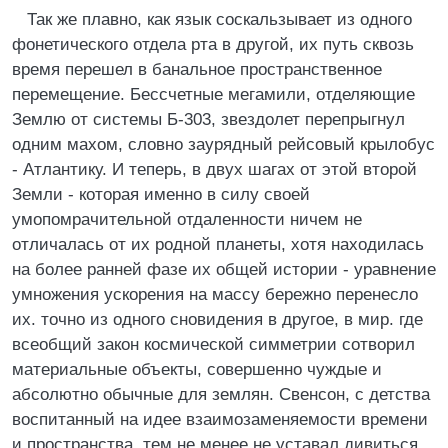
Так же плавно, как язык соскальзывает из одного
фонетического отдела рта в другой, их путь сквозь
время перешел в банальное пространственное
перемещение. Бессчетные мегамили, отделяющие
Землю от системы Б-303, звездолет перепрыгнул
одним махом, словно заурядный рейсовый крылобус
- Атлантику. И теперь, в двух шагах от этой второй
Земли - которая именно в силу своей
умопомрачительной отдаленности ничем не
отличалась от их родной планеты, хотя находилась
на более ранней фазе их общей истории - уравнение
умножения ускорения на массу бережно перенесло
их. точно из одного сновидения в другое, в мир. где
всеобщий закон космической симметрии сотворил
материальные объекты, совершенно чуждые и
абсолютно обычные для землян. Свенсон, с детства
воспитанный на идее взаимозаменяемости времени
и пространства, тем не менее не уставал дивиться