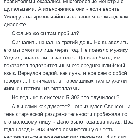
правителями оказались многоголовые монстры с
щупальцами. А изъяснялись они - если верить
Уилеру - на чрезвычайно изысканном нормандском
диалекте.
- Сколько же он там пробыл?
- Сигналить начал на третий день. Но вызволить
его мы смогли лишь через год. Не повезло мужику.
Угодил, знаете ли, в застенок. Должно быть, им
показался подозрительным его среднеанглийский
язык. Вернулся седой, как лунь, и все сам с собой
говорил... Понимаете, в тюремщиках там служили
живые штативы из эктоплазмы.
- Но ведь не в системе Б-303 это случилось?
- А вы сами как думаете? - огрызнулся Свенсон, и
тень старческой раздражительности пробежала по
его молодому лицу. - Дело было года два назад. Два
года назад Б-303 имела сомнительную честь
наслаждаться елизаветинским режимом. И до сих