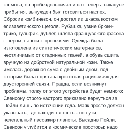
космоса, он пробездельничал и вот теперь, накануне
прибытия, вынужден был готовиться наспех.
Сбросив комбинезон, он достал из шкафа костюм
елизаветинского щеголя. Рубашка, узкие брюки-
трико, гульфик, дублет, шляпа французского фасона
с пером, сапоги с прорезями. Одежда была
изготовлена из синтетических материалов,
неотличимых от старинных тканей, а обувь сшита
вручную из добротной натуральной кожи. Также
имелась дорожная сума с двойным дном, под
которым была спрятана крохотная рация-маяк для
двусторонней связи. Правда, если возникнут
проблемы, толку от этого устройства будет немного:
Свенсону строго-настрого приказано вернуться за
Пейли лишь по истечении года. Маяк просто должен
указывать, где находится гость - по сути,
нелегальный пассажир планеты. Высадив Пейли,
Свенсон углубится в космические просторы: надо