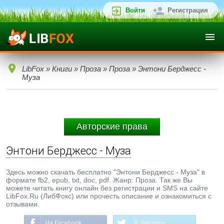
Войти
Регистрация
LibFox
»
Книги
»
Проза
»
Проза
» Энтони Берджесс -
Муза
Авторские права
Энтони Берджесс - Муза
Здесь можно скачать бесплатно "Энтони Берджесс - Муза" в
формате fb2, epub, txt, doc, pdf. Жанр: Проза. Так же Вы
можете читать книгу онлайн без регистрации и SMS на сайте
LibFox.Ru (ЛибФокс) или прочесть описание и ознакомиться с
отзывами.
На Facebook
В Твиттере