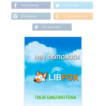
На Facebook
В Твиттере
В Instagram
В Одноклассниках
Мы Вконтакте