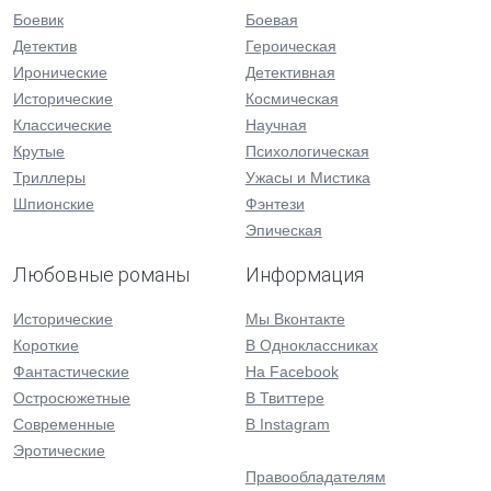
Боевик
Боевая
Детектив
Героическая
Иронические
Детективная
Исторические
Космическая
Классические
Научная
Крутые
Психологическая
Триллеры
Ужасы и Мистика
Шпионские
Фэнтези
Эпическая
Любовные романы
Информация
Исторические
Мы Вконтакте
Короткие
В Одноклассниках
Фантастические
На Facebook
Остросюжетные
В Твиттере
Современные
В Instagram
Эротические
Правообладателям