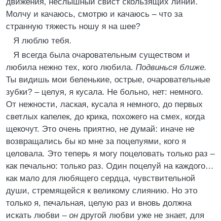
движения, неслышный свист скользящих линий.
Молчу и качаюсь, смотрю и качаюсь – что за
странную тяжесть ношу я на шее?
Я люблю тебя.
Я всегда была очаровательным существом и
любила нежно тех, кого любила.
Подвинься ближе.
Ты видишь мои беленькие, острые, очаровательные
зубки? – целуя, я кусала. Не больно, нет: немного.
От нежности, лаская, кусала я немного, до первых
светлых капелек, до крика, похожего на смех, когда
щекочут. Это очень приятно, не думай: иначе не
возвращались бы ко мне за поцелуями, кого я
целовала. Это теперь я могу поцеловать только раз –
как печально: только раз. Один поцелуй на каждого…
как мало для любящего сердца, чувствительной
души, стремящейся к великому слиянию. Но это
только я, печальная, целую раз и вновь должна
искать любви –
он
другой любви уже не знает, для