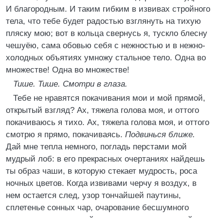
И благородным. И таким гибким в извивах стройного
тела, что тебе будет радостью взглянуть на тихую
пляску мою; вот в кольца свернусь я, тускло блесну
чешуёю, сама обовью себя с нежностью и в нежно-
холодных объятиях умножу стальное тело. Одна во
множестве! Одна во множестве!
Тише. Тише. Смотри в глаза.
Тебе не нравятся покачивания мои и мой прямой,
открытый взгляд? Ах, тяжела голова моя, и оттого
покачиваюсь я тихо. Ах, тяжела голова моя, и оттого
смотрю я прямо, покачиваясь.
Подвинься ближе.
Дай мне тепла немного, погладь перстами мой
мудрый лоб: в его прекрасных очертаниях найдешь
ты образ чаши, в которую стекает мудрость, роса
ночных цветов. Когда извивами черчу я воздух, в
нем остается след, узор тончайшей паутины,
сплетенье сонных чар, очарование бесшумного