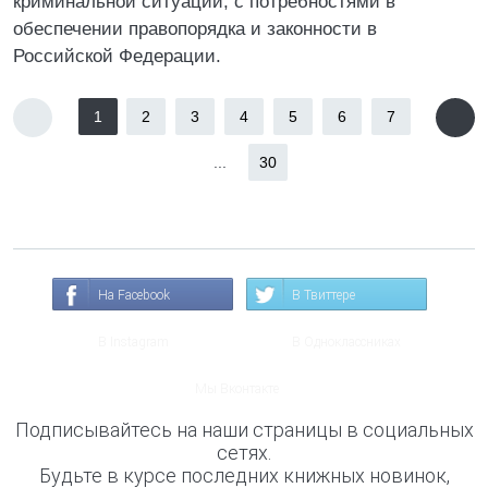
криминальной ситуации, с потребностями в
обеспечении правопорядка и законности в
Российской Федерации.
1
2
3
4
5
6
7
...
30
На Facebook
В Твиттере
В Instagram
В Одноклассниках
Мы Вконтакте
Подписывайтесь на наши страницы в социальных
сетях.
Будьте в курсе последних книжных новинок,