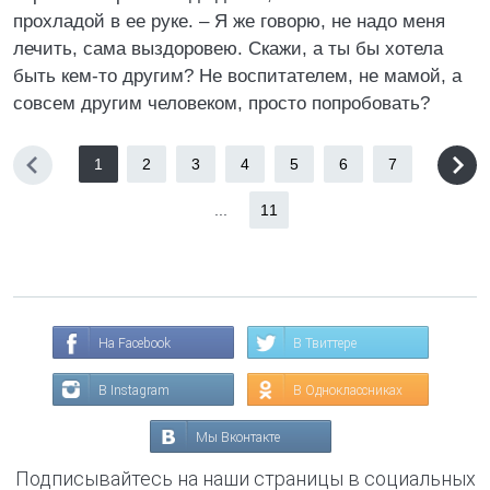
прохладой в ее руке. – Я же говорю, не надо меня
лечить, сама выздоровею. Скажи, а ты бы хотела
быть кем-то другим? Не воспитателем, не мамой, а
совсем другим человеком, просто попробовать?
1
2
3
4
5
6
7
...
11
На Facebook
В Твиттере
В Instagram
В Одноклассниках
Мы Вконтакте
Подписывайтесь на наши страницы в социальных