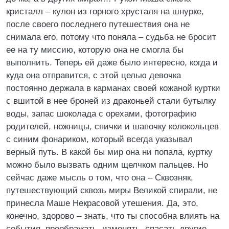
кристалл – кулон из горного хрусталя на шнурке,
после своего последнего путешествия она не
снимала его, потому что поняла – судьба не бросит
ее на ту миссию, которую она не смогла бы
выполнить. Теперь ей даже было интересно, когда и
куда она отправится, с этой целью девочка
постоянно держала в карманах своей кожаной куртки
с вшитой в нее броней из драконьей стали бутылку
воды, запас шоколада с орехами, фотографию
родителей, ножницы, спички и шапочку колокольцев
с синим фонариком, который всегда указывал
верный путь. В какой бы мир она ни попала, куртку
можно было вызвать одним щелчком пальцев. Но
сейчас даже мысль о том, что она – Сквозняк,
путешествующий сквозь миры Великой спирали, не
принесла Маше Некрасовой утешения. Да, это,
конечно, здорово – знать, что ты способна влиять на
события, преображать, изменять, спасать другие