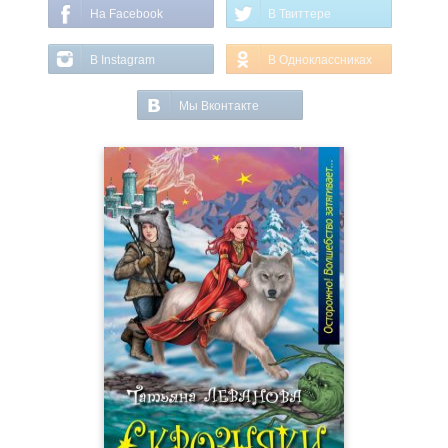
На Facebook
В Твиттере
В Instagram
В Одноклассниках
Мы Вконтакте