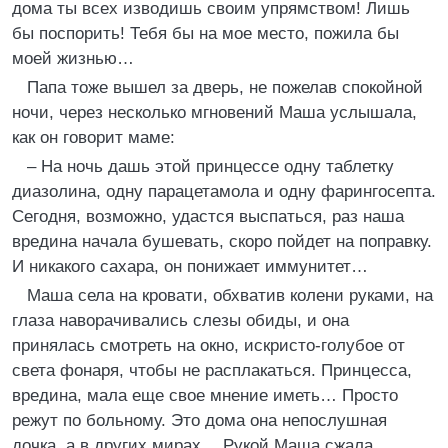
дома ты всех изводишь своим упрямством! Лишь
бы поспорить! Тебя бы на мое место, пожила бы
моей жизнью…
Папа тоже вышел за дверь, не пожелав спокойной
ночи, через несколько мгновений Маша услышала,
как он говорит маме:
– На ночь дашь этой принцессе одну таблетку
диазолина, одну парацетамола и одну фарингосепта.
Сегодня, возможно, удастся выспаться, раз наша
вредина начала бушевать, скоро пойдет на поправку.
И никакого сахара, он понижает иммунитет…
Маша села на кровати, обхватив колени руками, на
глаза наворачивались слезы обиды, и она
принялась смотреть на окно, искристо-голубое от
света фонаря, чтобы не расплакаться. Принцесса,
вредина, мала еще свое мнение иметь… Просто
режут по больному. Это дома она непослушная
дочка, а в других мирах… Рукой Маша сжала