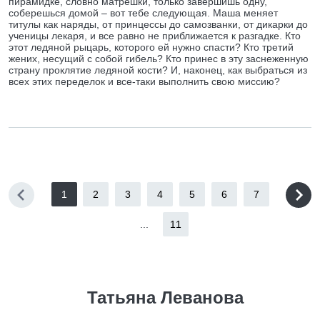
пирамидке, словно матрешки, только завершишь одну,
соберешься домой – вот тебе следующая. Маша меняет
титулы как наряды, от принцессы до самозванки, от дикарки до
ученицы лекаря, и все равно не приближается к разгадке. Кто
этот ледяной рыцарь, которого ей нужно спасти? Кто третий
жених, несущий с собой гибель? Кто принес в эту заснеженную
страну проклятие ледяной кости? И, наконец, как выбраться из
всех этих переделок и все-таки выполнить свою миссию?
1
2
3
4
5
6
7
...
11
Татьяна Леванова