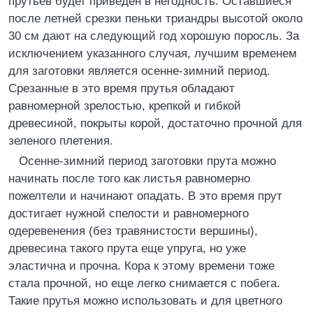
прутьев будет приведен в негодность. Оставшиеся
после летней срезки пеньки триандры высотой около
30 см дают на следующий год хорошую поросль. За
исключением указанного случая, лучшим временем
для заготовки является осенне-зимний период.
Срезанные в это время прутья обладают
равномерной зрелостью, крепкой и гибкой
древесиной, покрыты корой, достаточно прочной для
зеленого плетения.
Осенне-зимний период заготовки прута можно
начинать после того как листья равномерно
пожелтели и начинают опадать. В это время прут
достигает нужной спелости и равномерного
одеревенения (без травянистости вершины),
древесина такого прута еще упруга, но уже
эластична и прочна. Кора к этому времени тоже
стала прочной, но еще легко снимается с побега.
Такие прутья можно использовать и для цветного