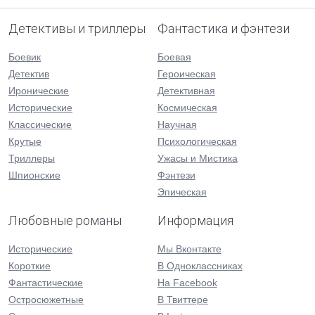
Детективы и триллеры
Фантастика и фэнтези
Боевик
Боевая
Детектив
Героическая
Иронические
Детективная
Исторические
Космическая
Классические
Научная
Крутые
Психологическая
Триллеры
Ужасы и Мистика
Шпионские
Фэнтези
Эпическая
Любовные романы
Информация
Исторические
Мы Вконтакте
Короткие
В Одноклассниках
Фантастические
На Facebook
Остросюжетные
В Твиттере