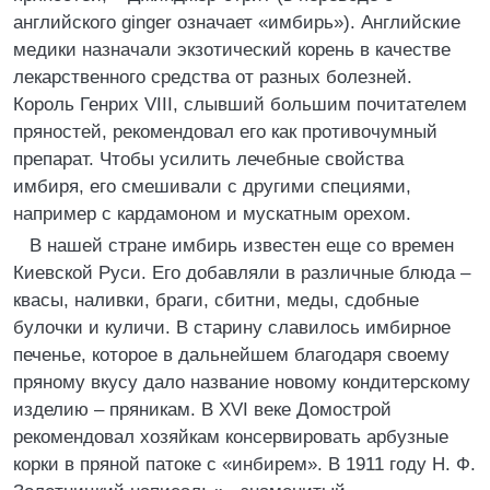
английского ginger означает «имбирь»). Английские
медики назначали экзотический корень в качестве
лекарственного средства от разных болезней.
Король Генрих VIII, слывший большим почитателем
пряностей, рекомендовал его как противочумный
препарат. Чтобы усилить лечебные свойства
имбиря, его смешивали с другими специями,
например с кардамоном и мускатным орехом.
В нашей стране имбирь известен еще со времен
Киевской Руси. Его добавляли в различные блюда –
квасы, наливки, браги, сбитни, меды, сдобные
булочки и куличи. В старину славилось имбирное
печенье, которое в дальнейшем благодаря своему
пряному вкусу дало название новому кондитерскому
изделию – пряникам. В XVI веке Домострой
рекомендовал хозяйкам консервировать арбузные
корки в пряной патоке с «инбирем». В 1911 году Н. Ф.