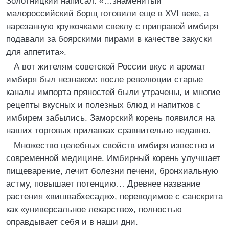
Золотницкий написал: «…знаменитый
малороссийский борщ готовили еще в XVI веке, а
нарезанную кружочками свеклу с приправой имбиря
подавали за боярскими пирами в качестве закуски
для аппетита».
А вот жителям советской России вкус и аромат
имбиря был незнаком: после революции старые
каналы импорта пряностей были утрачены, и многие
рецепты вкусных и полезных блюд и напитков с
имбирем забылись. Заморский корень появился на
наших торговых прилавках сравнительно недавно.
Множество целебных свойств имбиря известно и
современной медицине. Имбирный корень улучшает
пищеварение, лечит болезни печени, бронхиальную
астму, повышает потенцию… Древнее название
растения «вишвабхесадж», переводимое с санскрита
как «универсальное лекарство», полностью
оправдывает себя и в наши дни.