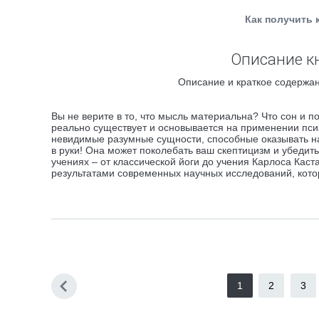
Как получить 
Описание к
Описание и краткое содержан
Вы не верите в то, что мысль материальна? Что сон и 
реально существует и основывается на применении пси
невидимые разумные сущности, способные оказывать на 
в руки! Она может поколебать ваш скептицизм и убедит
учениях – от классической йоги до учения Карлоса Каст
результатами современных научных исследований, кот
1
2
3