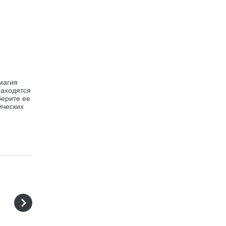
магия
находятся
берите ее
ических