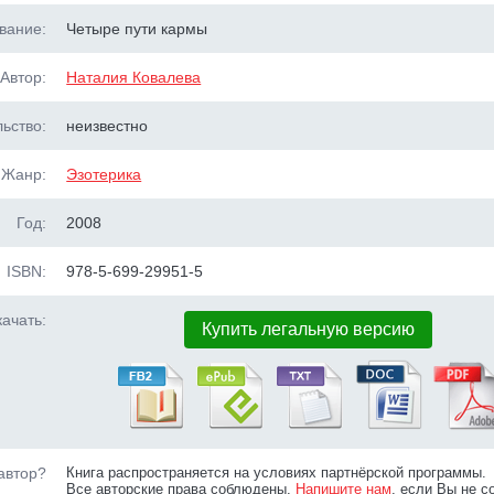
вание:
Четыре пути кармы
Автор:
Наталия Ковалева
ьство:
неизвестно
Жанр:
Эзотерика
Год:
2008
ISBN:
978-5-699-29951-5
ачать:
Купить легальную версию
автор?
Книга распространяется на условиях партнёрской программы.
Все авторские права соблюдены.
Напишите нам
, если Вы не с