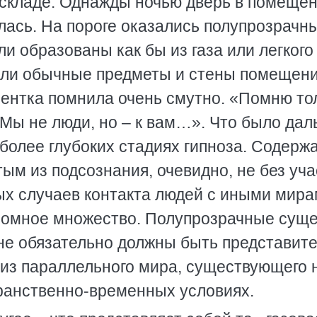
складе. Однажды ночью дверь в помещен
лась. На пороге оказались полупрозрачн
и образованы как бы из газа или легкого
али обычные предметы и стены помещени
иентка помнила очень смутно. «Помню то
«Мы не люди, но – к вам…». Что было дал
 более глубоких стадиях гипноза. Содерж
ым из подсознания, очевидно, не без уча
ых случаев контакта людей с иными мира
ромное множество. Полупрозрачные суще
не обязательно должны быть представит
и из параллельного мира, существующего 
ранственно-временных условиях.