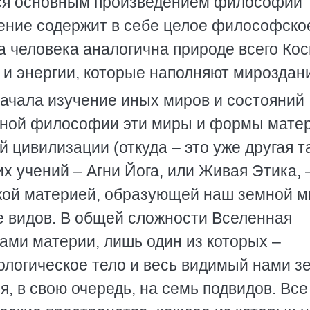
ся основным произведением философии
чение содержит в себе целое философско
а человека аналогична природе всего Ко
и и энергии, которые наполняют мироздан
ачала изучение иных миров и состояний
очной философии эти миры и формы мате
 цивилизации (откуда – это уже другая т
 учений – Агни Йога, или Живая Этика, 
ской материей, образующей наш земной ми
 видов. В общей сложности Вселенная
ми материи, лишь один из которых –
логическое тело и весь видимый нами з
, в свою очередь, на семь подвидов. Все