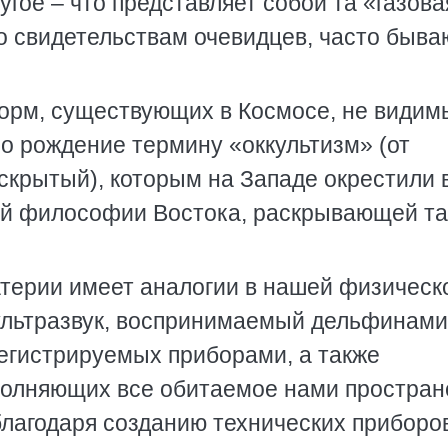
гое – что представляет собой та «газова
по свидетельствам очевидцев, часто быва
рм, существующих в Космосе, не видим
ло рождение термину «оккультизм» (от
 скрытый), которым на Западе окрестили 
ой философии Востока, раскрывающей т
ерии имеет аналогии в нашей физическ
ультразвук, воспринимаемый дельфинами
егистрируемых приборами, а также
полняющих все обитаемое нами простран
 благодаря созданию технических приборов