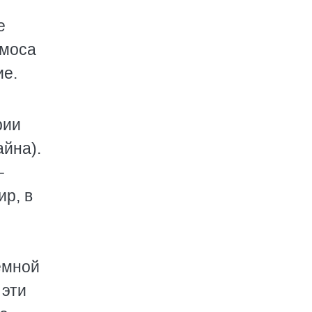
е
смоса
ие.
рии
айна).
–
р, в
емной
 эти