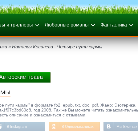
вы и триллеры
Любовные романы
Фантастика
ика
» Наталия Ковалева - Четыре пути кармы
Авторские права
рмы
 пути кармы" в формате fb2, epub, txt, doc, pdf. Жанр: Эзотерика,
-1f07c3bd69d8, год 2008. Так же Вы можете читать ознакомительн
честь описание и ознакомиться с отзывами.
В Instagram
В Одноклассниках
Мы Вконтак