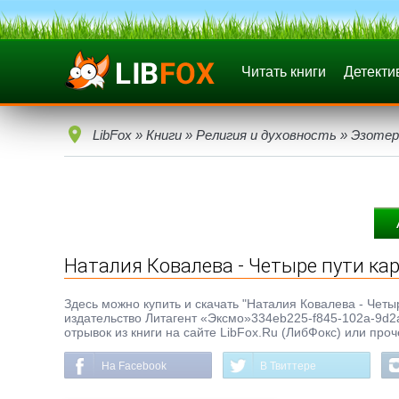
Читать книги
Детекти
LibFox
»
Книги
»
Религия и духовность
»
Эзотер
Наталия Ковалева - Четыре пути ка
Здесь можно купить и скачать "Наталия Ковалева - Четыре
издательство Литагент «Эксмо»334eb225-f845-102a-9d2a
отрывок из книги на сайте LibFox.Ru (ЛибФокс) или про
На Facebook
В Твиттере