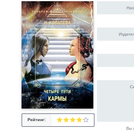
Наз
Издател
Ск
Рейтинг:
Вы 