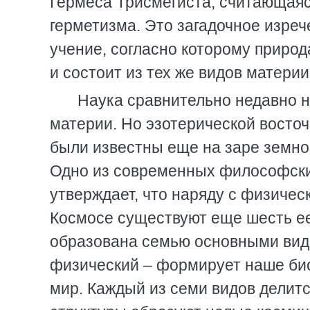
Гермеса Трисмегиста, считающая
герметизма. Это загадочное изре
учение, согласно которому природ
и состоит из тех же видов матери
Наука сравнительно недавно н
материи. Но эзотерической вост
были известны еще на заре земной
Одно из современных философских
утверждает, что наряду с физиче
Космосе существуют еще шесть ее
образована семью основными вида
физический – формирует наше био
мир. Каждый из семи видов делится