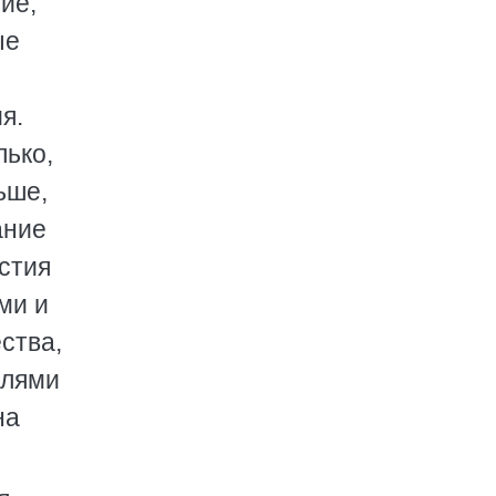
ие,
ые
я.
лько,
ьше,
ание
стия
ми и
ства,
елями
на