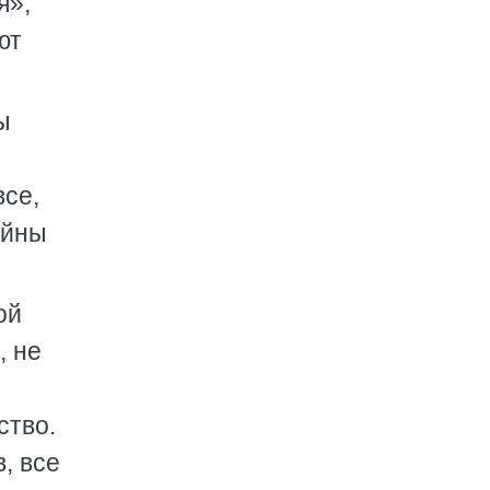
я»,
ют
ы
все,
айны
ой
, не
ство.
, все