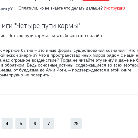
книгу?
Оплатили, но не знаете что делать дальше?
Инструкция
.
ниги "Четыре пути кармы"
ие "Четыре пути кармы" читать бесплатно онлайн.
посмертное бытие – это иные формы существования сознания? Что 
хической энергии? Что в пространствах иных миров рядом с нами 
нас огромное воздействие? Тогда не читайте эту книгу и даже не 
ь в обратном. Ведь основные истины, содержащиеся во всех эзотер
анеды, от буддизма до Агни Йоги, – подтверждаются в этой книге
орым трудно не поверить…
4
5
6
7
...
29