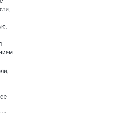
не
сти,
ью.
я
ением
ли,
щее