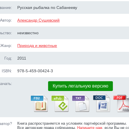
вание:
Русская рыбалка по Сабанееву
Автор:
Александр Сущевский
ьство:
неизвестно
Жанр:
Природа и животные
Год:
2011
ISBN:
978-5-459-00424-3
ачать:
Купить легальную версию
автор?
Книга распространяется на условиях партнёрской программы.
Все авторские права соблюдены.
Напишите нам
, если Вы не с