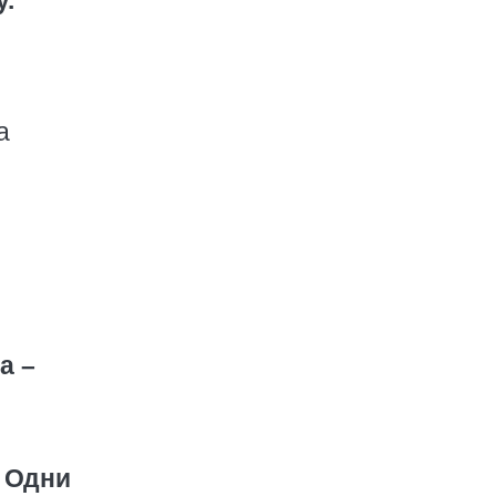
у.
а
а –
 Одни