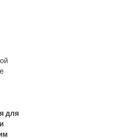
кой
ве
я для
и
им