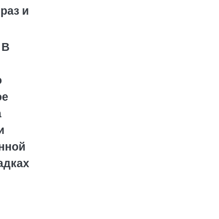
раз и
 В
о
ое
а
и
енной
адках