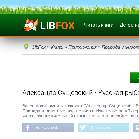
Читать книги
Детекти
LibFox
»
Книги
»
Приключения
»
Природа и живо
Александр Сущевский - Русская рыб
Здесь можно купить и скачать "Александр Сущевский - Ру
Природа и животные, издательство Издательство «Пите
читать ознакомительный отрывок из книги на сайте LibF
На Facebook
В Твиттере