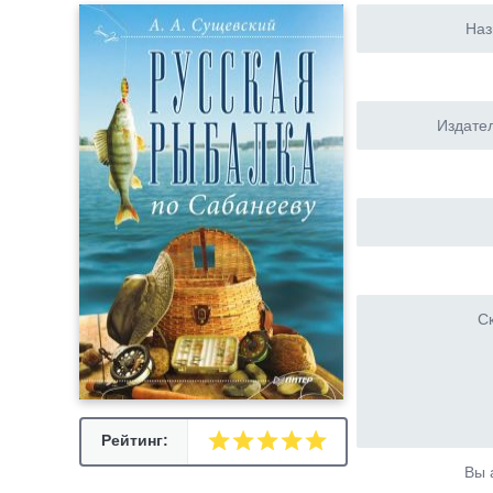
Наз
Издател
Ск
Рейтинг:
Вы 