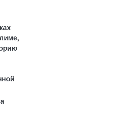
ках
алиме,
горию
чной
на