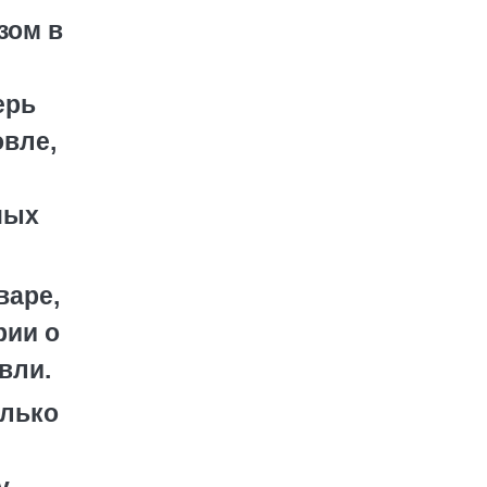
зом в
ерь
вле,
ных
варе,
рии о
вли.
олько