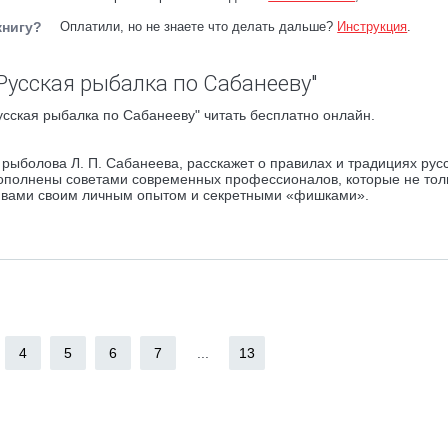
книгу?
Оплатили, но не знаете что делать дальше?
Инструкция
.
Русская рыбалка по Сабанееву"
сская рыбалка по Сабанееву" читать бесплатно онлайн.
 рыболова Л. П. Сабанеева, расскажет о правилах и традициях рус
дополнены советами современных профессионалов, которые не тол
с вами своим личным опытом и секретными «фишками».
4
5
6
7
...
13