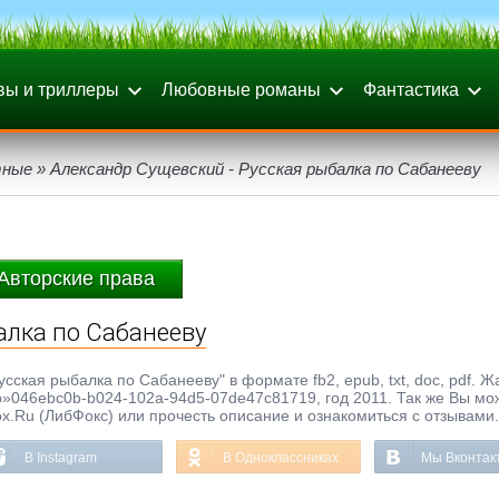
вы и триллеры
Любовные романы
Фантастика
тные
» Александр Сущевский - Русская рыбалка по Сабанееву
Авторские права
алка по Сабанееву
сская рыбалка по Сабанееву" в формате fb2, epub, txt, doc, pdf. Ж
р»046ebc0b-b024-102a-94d5-07de47c81719, год 2011. Так же Вы мо
ox.Ru (ЛибФокс) или прочесть описание и ознакомиться с отзывами.
В Instagram
В Одноклассниках
Мы Вконтак