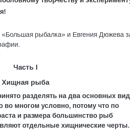
ыболовному творчеству и эксперимент
я!
 «Большая рыбалка» и Евгения Дюжева з
рафии.
Часть I
Хищная рыба
ринято разделять на два основных вид
 во многом условно, потому что по
раста и размера большинство рыб
являют отдельные хищнические черты.