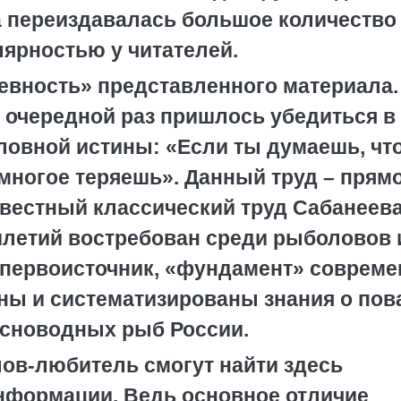
а переиздавалась большое количество 
ярностью у читателей.
ревность» представленного материала.
 очередной раз пришлось убедиться в
овной истины: «Если ты думаешь, чт
 многое теряешь». Данный труд – прям
вестный классический труд Сабанеев
илетий востребован среди рыболовов 
 первоисточник, «фундамент» соврем
аны и систематизированы знания о пов
есноводных рыб России.
ов-любитель смогут найти здесь
нформации. Ведь основное отличие