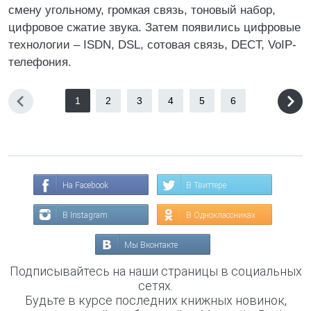
смену угольному, громкая связь, тоновый набор,
цифровое сжатие звука. Затем появились цифровые
технологии – ISDN, DSL, сотовая связь, DECT, VoIP-
телефония.
1
2
3
4
5
6
На Facebook
В Твиттере
В Instagram
В Одноклассниках
Мы Вконтакте
Подписывайтесь на наши страницы в социальных
сетях.
Будьте в курсе последних книжных новинок,