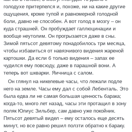
голодухе притерпелся и, похоже, ни на какие другие
ощущения, кроме тупой и равномерной голодной
боли, давно не способен. А вот голод в мозгу – он
куда страшней. Он пробуждает галлюцинации и
вообще неутолим. Он прогрызается даже в сны.
Зимой пятьсот девятому понадобилось три месяца,
чтобы избавиться от навязчивого видения жареной
картошки. Да если б только видения – запах ее
чудился ему повсюду, даже в парашной вони. А
теперь вот шкварки. Яичница с салом.
Он глянул на никелевые часы, что лежали подле
него на земле. Часы ему дал с собой Лебенталь. Это
была едва ли не самая большая ценность барака;
когда-то, много лет назад, часы эти протащил в зону
поляк Юлиус Зильбер, сам давно уже покойник.
Пятьсот девятый видел – ему осталось еще десять
минут, но все равно решил ползти обратно к бараку.