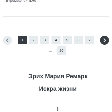
– в кромешной тьме…
1
2
3
4
5
6
7
...
20
Эрих Мария Ремарк
Искра жизни
I