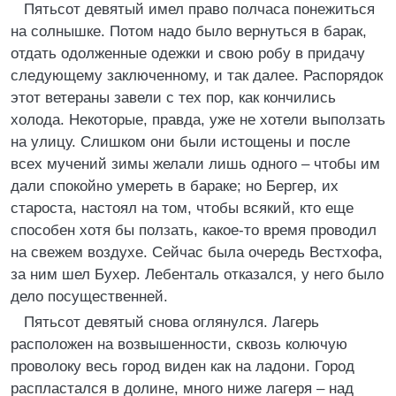
Пятьсот девятый имел право полчаса понежиться
на солнышке. Потом надо было вернуться в барак,
отдать одолженные одежки и свою робу в придачу
следующему заключенному, и так далее. Распорядок
этот ветераны завели с тех пор, как кончились
холода. Некоторые, правда, уже не хотели выползать
на улицу. Слишком они были истощены и после
всех мучений зимы желали лишь одного – чтобы им
дали спокойно умереть в бараке; но Бергер, их
староста, настоял на том, чтобы всякий, кто еще
способен хотя бы ползать, какое-то время проводил
на свежем воздухе. Сейчас была очередь Вестхофа,
за ним шел Бухер. Лебенталь отказался, у него было
дело посущественней.
Пятьсот девятый снова оглянулся. Лагерь
расположен на возвышенности, сквозь колючую
проволоку весь город виден как на ладони. Город
распластался в долине, много ниже лагеря – над