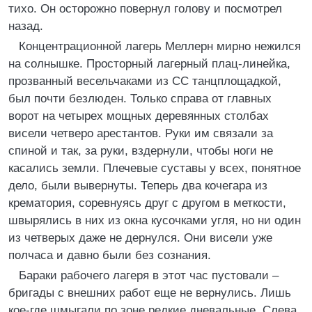
тихо. Он осторожно повернул голову и посмотрел
назад.
Концентрационной лагерь Меллерн мирно нежился
на солнышке. Просторный лагерный плац-линейка,
прозванный весельчаками из СС танцплощадкой,
был почти безлюден. Только справа от главных
ворот на четырех мощных деревянных столбах
висели четверо арестантов. Руки им связали за
спиной и так, за руки, вздернули, чтобы ноги не
касались земли. Плечевые суставы у всех, понятное
дело, были вывернуты. Теперь два кочегара из
крематория, соревнуясь друг с другом в меткости,
швырялись в них из окна кусочками угля, но ни один
из четверых даже не дернулся. Они висели уже
полчаса и давно были без сознания.
Бараки рабочего лагеря в этот час пустовали –
бригады с внешних работ еще не вернулись. Лишь
кое-где шмыгали по зоне редкие дневальные. Слева