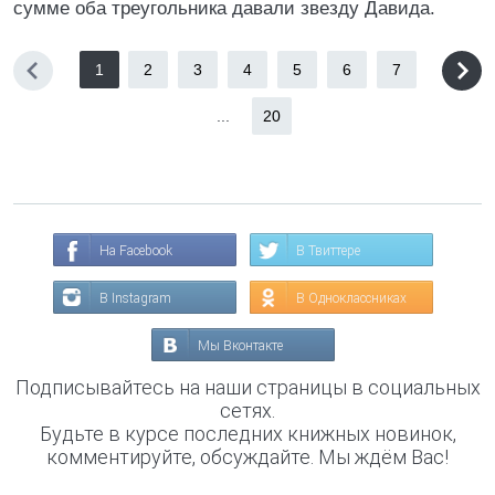
сумме оба треугольника давали звезду Давида.
1
2
3
4
5
6
7
...
20
На Facebook
В Твиттере
В Instagram
В Одноклассниках
Мы Вконтакте
Подписывайтесь на наши страницы в социальных
сетях.
Будьте в курсе последних книжных новинок,
комментируйте, обсуждайте. Мы ждём Вас!