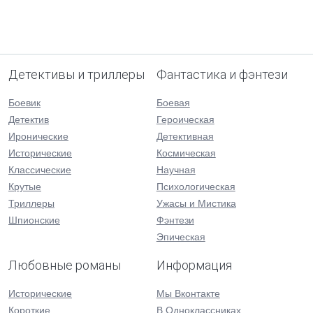
Детективы и триллеры
Фантастика и фэнтези
Боевик
Боевая
Детектив
Героическая
Иронические
Детективная
Исторические
Космическая
Классические
Научная
Крутые
Психологическая
Триллеры
Ужасы и Мистика
Шпионские
Фэнтези
Эпическая
Любовные романы
Информация
Исторические
Мы Вконтакте
Короткие
В Одноклассниках