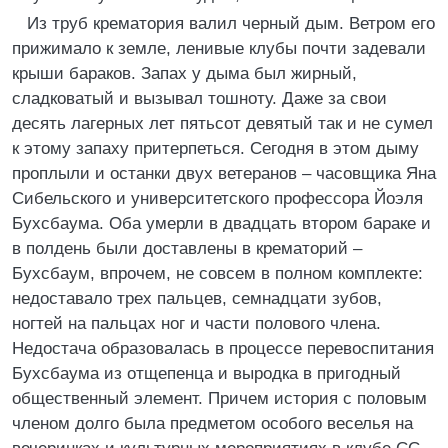
Из труб крематория валил черный дым. Ветром его
прижимало к земле, ленивые клубы почти задевали
крыши бараков. Запах у дыма был жирный,
сладковатый и вызывал тошноту. Даже за свои
десять лагерных лет пятьсот девятый так и не сумел
к этому запаху притерпеться. Сегодня в этом дыму
проплыли и останки двух ветеранов – часовщика Яна
Сибельского и университетского профессора Йоэля
Бухсбаума. Оба умерли в двадцать втором бараке и
в полдень были доставлены в крематорий –
Бухсбаум, впрочем, не совсем в полном комплекте:
недоставало трех пальцев, семнадцати зубов,
ногтей на пальцах ног и части полового члена.
Недостача образовалась в процессе перевоспитания
Бухсбаума из отщепенца и выродка в пригодный
общественный элемент. Причем история с половым
членом долго была предметом особого веселья на