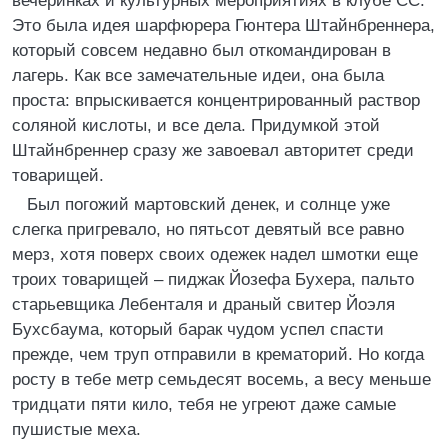
вечеринках и культурных мероприятиях в клубе СС.
Это была идея шарфюрера Гюнтера Штайнбреннера,
который совсем недавно был откомандирован в
лагерь. Как все замечательные идеи, она была
проста: впрыскивается концентрированный раствор
соляной кислоты, и все дела. Придумкой этой
Штайнбреннер сразу же завоевал авторитет среди
товарищей.
Был погожий мартовский денек, и солнце уже
слегка пригревало, но пятьсот девятый все равно
мерз, хотя поверх своих одежек надел шмотки еще
троих товарищей – пиджак Йозефа Бухера, пальто
старьевщика Лебенталя и драный свитер Йоэля
Бухсбаума, который барак чудом успел спасти
прежде, чем труп отправили в крематорий. Но когда
росту в тебе метр семьдесят восемь, а весу меньше
тридцати пяти кило, тебя не угреют даже самые
пушистые меха.