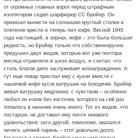
от огромных главных ворот перед штрафным
изолятором сидел шарфюрер СС Бройер. Он
приказал вынести на солнышко круглый столик и
плетеное кресло и теперь пил кофе. Весной 1945
года настоящий, в зернах, кофе – это была большая
редкость; но Бройер только что собственноручно
придушил двух жидов, которые вот уже полтора
месяца отравляли в шизо воздух, и считал, что
столь благое дело заслуживает вознаграждения. А
тут еще повар прислал ему с кухни вместе с
чашечкой кофе кусок ватрушки на блюдечке. Бройер
жевал ватрушку медленно, с чувством – особенно
любил он изюм без косточек, которого на сей раз
попалось в начинке очень много. Тот из жидов, что
постарше, не доставил ему почти никакого
удовольствия; зато другой, помоложе, оказался
ничего, цепкий парень – этот довольно долго
брыкался и хрипел. Бройер сонно ухмылялся,