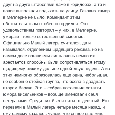
друг на друге штабелями даже в коридорах, а то и
вовсе выползали подыхать на улицу. Газовых камер
в Меллерне не было. Комендант этим
обстоятельством особенно гордился. Он с
удовольствием повторял – у них, в Меллерне,
умирают только естественной смертью.
Официально Малый лагерь считался, да и
назывался, отделением щадящего режима, но на
самом деле организмы лишь очень немногих
арестантов способны были сопротивляться этому
щадящему режиму дольше одной-двух недель. А из
этих немногих образовалась еще одна, небольшая,
но особенно стойкая группа, что осела в двадцать
втором бараке. Эти – собрав последние остатки
юмора висельников – вообще именовали себя
ветеранами. Среди них был и пятьсот девятый. Его
перевели в Малый лагерь четыре месяца назад, и
ему самому казалось чудом, что он все еще жив.