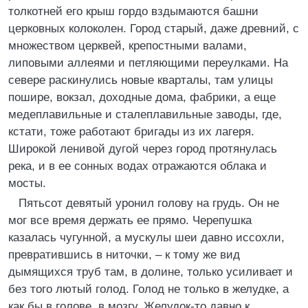
толкотней его крыш гордо вздымаются башни
церковных колоколен. Город старый, даже древний, с
множеством церквей, крепостными валами,
липовыми аллеями и петляющими переулками. На
севере раскинулись новые кварталы, там улицы
пошире, вокзал, доходные дома, фабрики, а еще
медеплавильные и сталеплавильные заводы, где,
кстати, тоже работают бригады из их лагеря.
Широкой ленивой дугой через город протянулась
река, и в ее сонных водах отражаются облака и
мосты.
Пятьсот девятый уронил голову на грудь. Он не
мог все время держать ее прямо. Черепушка
казалась чугунной, а мускулы шеи давно иссохли,
превратившись в ниточки, – к тому же вид
дымящихся труб там, в долине, только усиливает и
без того лютый голод. Голод не только в желудке, а
как бы в голове, в мозгу. Желудок-то давно к