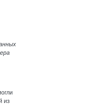
ванных
тера
могли
й из