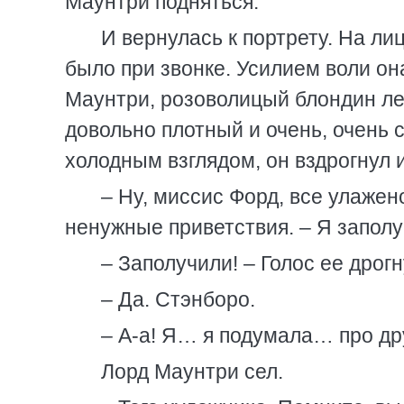
Маунтри подняться.
И вернулась к портрету. На ли
было при звонке. Усилием воли она
Маунтри, розоволицый блондин ле
довольно плотный и очень, очень 
холодным взглядом, он вздрогнул 
– Ну, миссис Форд, все улажено
ненужные приветствия. – Я заполу
– Заполучили! – Голос ее дрогн
– Да. Стэнборо.
– А-а! Я… я подумала… про др
Лорд Маунтри сел.