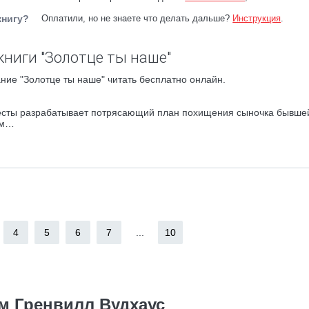
книгу?
Оплатили, но не знаете что делать дальше?
Инструкция
.
книги "Золотце ты наше"
ние "Золотце ты наше" читать бесплатно онлайн.
весты разрабатывает потрясающий план похищения сыночка бывше
ам…
4
5
6
7
...
10
м Гренвилл Вудхаус