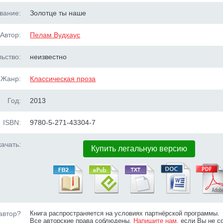
вание:
Золотце ты наше
Автор:
Пелам Вудхаус
ьство:
неизвестно
Жанр:
Классическая проза
Год:
2013
ISBN:
9780-5-271-43304-7
ачать:
Купить легальную версию
автор?
Книга распространяется на условиях партнёрской программы.
Все авторские права соблюдены.
Напишите нам
, если Вы не с