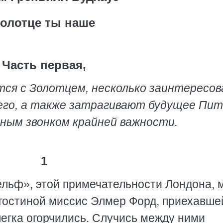
олотце ты наше
Часть первая,
тся с Золотцем, несколько заинтересо
его, а также затрагивают будущее Пи
ным звонком крайней важности.
1
ельф», этой примечательности Лондона, 
 гостиной миссис Элмер Форд, приехавше
легка огорчились. Случись между ними