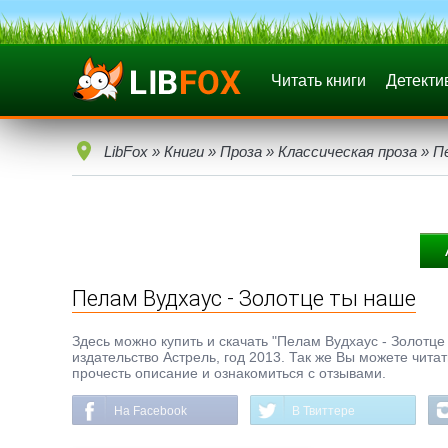
Читать книги
Детекти
LibFox
»
Книги
»
Проза
»
Классическая проза
» П
Пелам Вудхаус - Золотце ты наше
Здесь можно купить и скачать "Пелам Вудхаус - Золотце т
издательство Астрель, год 2013. Так же Вы можете чита
прочесть описание и ознакомиться с отзывами.
На Facebook
В Твиттере