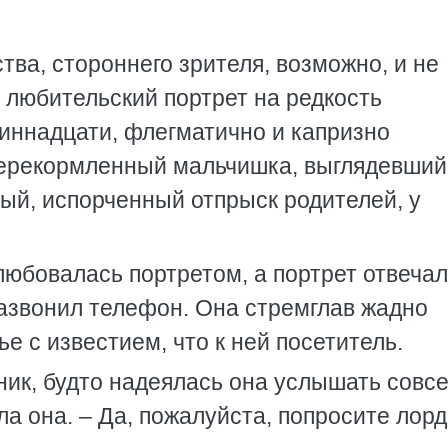
тва, стороннего зрителя, возможно, и не
 любительский портрет на редкость
иннадцати, флегматично и капризно
перекормленный мальчишка, выглядевший
ный, испорченный отпрыск родителей, у
юбовалась портретом, а портрет отвечал
зазвонил телефон. Она стремглав жадно
ье с известием, что к ней посетитель.
сник, будто надеялась она услышать совс
ила она. – Да, пожалуйста, попросите лор