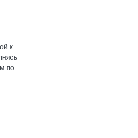
ой к
лнясь
м по