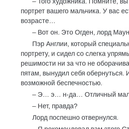
– Того художника. Помните, вы
портрет вашего мальчика. У вас е
возрасте…
– Вот он. Это Огден, лорд Мау
Пэр Англии, который специальн
портрету, и сидел со слегка упря
решимости ни за что не оборачива
пятам, вынудил себя обернуться. И
возможной беспечностью.
– Э… э… н-да… Отличный маль
– Нет, правда?
Лорд поспешно отвернулся.