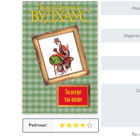
Наз
Издател
Ск
Рейтинг:
Вы 