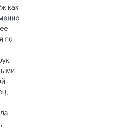
Уж как
тменно
 ее
я по
рук.
ными,
ой
ец,
ала
,