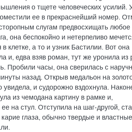
мышления о тщете человеческих усилий. 
Поместили ее в прекраснейший номер. О
асторопным слугам предвосхищать любое
га, она беспокойно и нетерпеливо мечетс
 в клетке, а то и узник Бастилии. Вот она
а и, едва взяв роман, тут же уронила из 
ь. Пробили часы, она сверилась с наруч
 минуты назад. Открыв медальон на золот
то увидела, и судорожно вздохнула. Након
ула из чемодана картину в рамке и,
ее на стул. Отступила на шаг-другой, ст
карие глаза, обычно твердые и властные
ли.