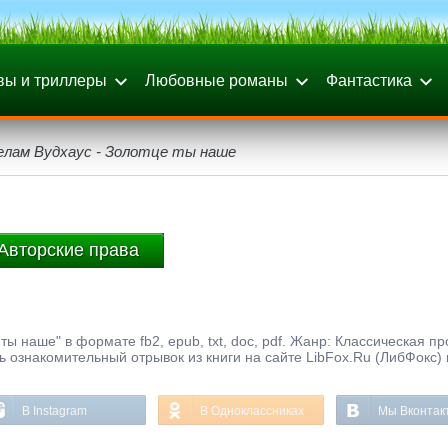
вы и триллеры
Любовные романы
Фантастика
елам Вудхаус - Золотце ты наше
Авторские права
ы наше" в формате fb2, epub, txt, doc, pdf. Жанр: Классическая пр
ть ознакомительный отрывок из книги на сайте LibFox.Ru (ЛибФокс)
В Instagram
В Одноклассниках
Мы Вконтак