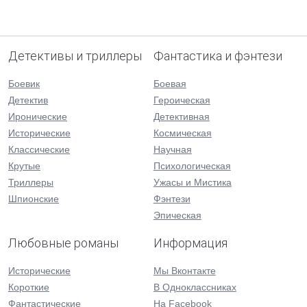
Детективы и триллеры
Фантастика и фэнтези
Боевик
Боевая
Детектив
Героическая
Иронические
Детективная
Исторические
Космическая
Классические
Научная
Крутые
Психологическая
Триллеры
Ужасы и Мистика
Шпионские
Фэнтези
Эпическая
Любовные романы
Информация
Исторические
Мы Вконтакте
Короткие
В Одноклассниках
Фантастические
На Facebook