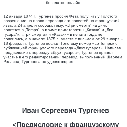
бесплатно онлайн.
12 января 1874 г. Тургенев просил Фета получить у Толстого
разрешение на право перевода его повестей на французский
язык, а 24 апреля сообщал ему: «„Три смерти“ на днях
появятся в „Temps“, а к зиме приготовлены „Казаки“ и „Два
гусара“». «Три смерти» и «Казаки» в печати тогда не
появились, а в начале 1875 г., вместе с письмом от 29 января –
18 февраля, Тургенев послал Толстому номер «Le Temps» с
публикацией французского перевода «Двух гусаров». Написав
предисловие к переводу «Двух гусаров», Тургенев принял
участие в его редактировании: перевод, выполненный Шарлем
Роллина́, Тургенева не удовлетворял.
Иван Сергеевич Тургенев
<Предисловие к французскому