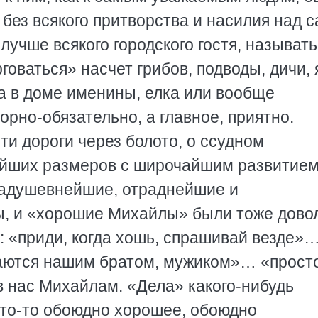
 без всякого притворства и насилия над 
учше всякого городского гостя, называть
говаться» насчет грибов, подводы, дичи, 
да в доме именины, елка или вообще
орно-обязательно, а главное, приятно.
ти дороги через болото, о ссудном
ейших размеров с широчайшим развитие
задушевнейшие, отраднейшие и
ы, и «хорошие Михайлы» были тоже дово
: «приди, когда хошь, спрашивай везде»…
аются нашим братом, мужиком»… «просто
 в нас Михайлам. «Дела» какого-нибудь
что-то обоюдно хорошее, обоюдно