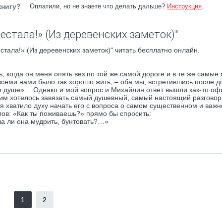
книгу?
Оплатили, но не знаете что делать дальше?
Инструкция
.
естала!» (Из деревенских заметок)"
тала!» (Из деревенских заметок)" читать бесплатно онлайн.
 когда он меня опять вез по той же самой дороге и в те же самые 
всеми нами было так хорошо жить, – оба мы, встретившись после д
«по душе»… Однако и мой вопрос и Михайлин ответ вышли как-то о
боим хотелось завязать самый душевный, самый настоящий разговор
ня хватило духу начать его с вопроса о самом существенном и важ
лов: «Как ты поживаешь?» прямо бы спросить:
ла ли она мудрить, бунтовать?…»
1
2