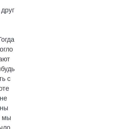
 друг
Тогда
огло
вают
ибудь
ть с
оте
 не
жны
, мы
было