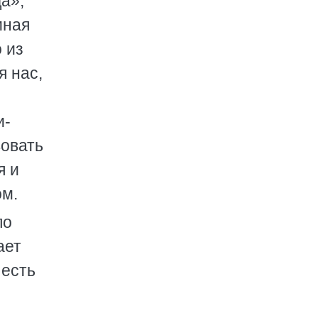
а»,
иная
 из
я нас,
и-
вовать
я и
ом.
ло
ает
 есть