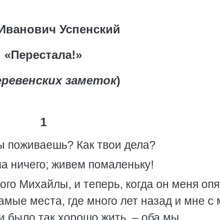
Иванович Успенский
«Перестала!»
еревенских заметок
)
1
ты поживаешь? Как твои дела?
ча ничего; живем помаленьку!
ого Михайлы, и теперь, когда он меня опя
самые места, где много лет назад и мне с
 было так хорошо жить, – оба мы,