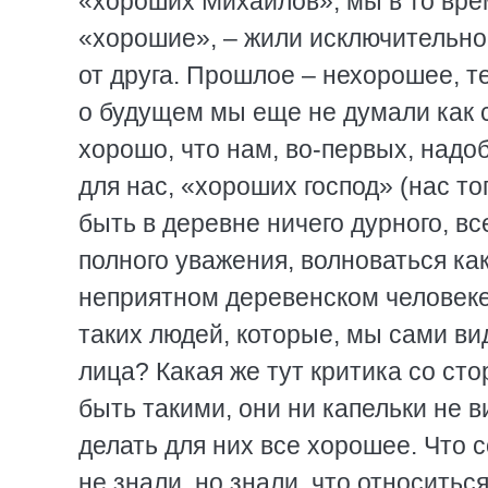
«хороших Михайлов»; мы в то врем
«хорошие», – жили исключительн
от друга. Прошлое – нехорошее, т
о будущем мы еще не думали как с
хорошо, что нам, во-первых, надо
для нас, «хороших господ» (нас то
быть в деревне ничего дурного, в
полного уважения, волноваться ка
неприятном деревенском человеке
таких людей, которые, мы сами ви
лица? Какая же тут критика со ст
быть такими, они ни капельки не 
делать для них все хорошее. Что
не знали, но знали, что относить