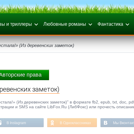
вы и триллеры
Любовные романы
Фантастика
естала!» (Из деревенских заметок)
Авторские права
еревенских заметок)
ала!» (Из деревенских заметок)" в формате fb2, epub, txt, doc, pd
страции и SMS на сайте LibFox.Ru (ЛибФокс) или прочесть описани
В Instagram
В Одноклассниках
Мы Вконтак