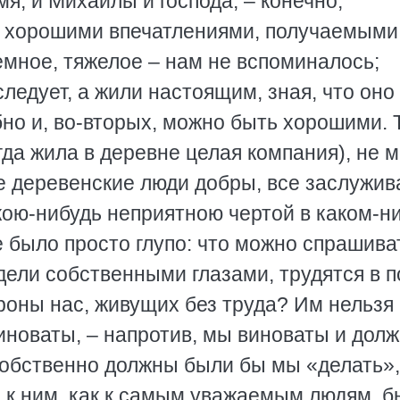
я, и Михайлы и господа, – конечно,
о хорошими впечатлениями, получаемыми
емное, тяжелое – нам не вспоминалось;
ледует, а жили настоящим, зная, что оно
бно и, во-вторых, можно быть хорошими. 
гда жила в деревне целая компания), не м
се деревенские люди добры, все заслужи
кою-нибудь неприятною чертой в каком-н
 было просто глупо: что можно спрашива
дели собственными глазами, трудятся в п
ороны нас, живущих без труда? Им нельзя
виноваты, – напротив, мы виноваты и дол
 собственно должны были бы мы «делать»
ся к ним, как к самым уважаемым людям, 