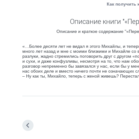
Как получить 
Описание книги "«Пер
Описание и краткое содержание "«Перес
«…Более десяти лет не видал я этого Михайлы, и теперь,
много лет назад и мне с моими близкими и Михайле со 
разлуки, жадно стремились поговорить друг с другом 
и сухи, и даже конфузливы, несмотря на то, что нам о
разговор непременно бы завязался у нас, если бы у ме
нас обоих деле и вместо ничего почти не означающих с
– Ну как ты, Михайло, теперь с женой живешь? Переста