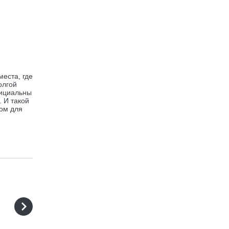
места, где
олгой
фициальны
. И такой
ном для