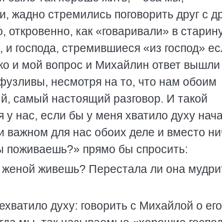
и, жадно стремились поговорить друг с д
о, откровенно, как «говаривали» в старин
, и господа, стремившиеся «из господ» ес
ако и мой вопрос и Михайлин ответ вышли 
фузливы, несмотря на то, что нам обоим
й, самый настоящий разговор. И такой
у нас, если бы у меня хватило духу нача
 важном для нас обоих деле и вместо ни
ты поживаешь?» прямо бы спросить:
с женой живешь? Перестала ли она мудри
нехватило духу: говорить с Михайлой о ег