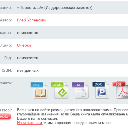
вание:
«Перестала!» (Из деревенских заметок)
Автор:
Глеб Успенский
ьство:
неизвестно
Жанр:
Очерки
Год:
неизвестен
ISBN:
нет данных
ачать:
автор?
Все книги на сайте размещаются его пользователями. Принос
глубочайшие извинения, если Ваша книга была опубликована б
алоба
Вашего на то согласия.
Напишите нам
, и мы в срочном порядке примем меры.