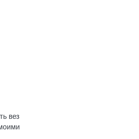
ть вез
 моими