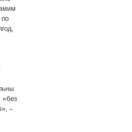
самим
 по
ягод,
м
льны
 «без
», –