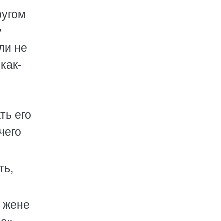
ругом
у
ли не
как-
ть его
чего
ть,
о жене