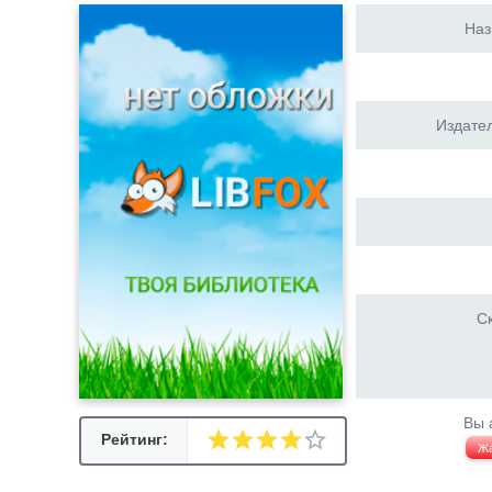
Наз
Издател
Ск
Вы 
Рейтинг:
Ж