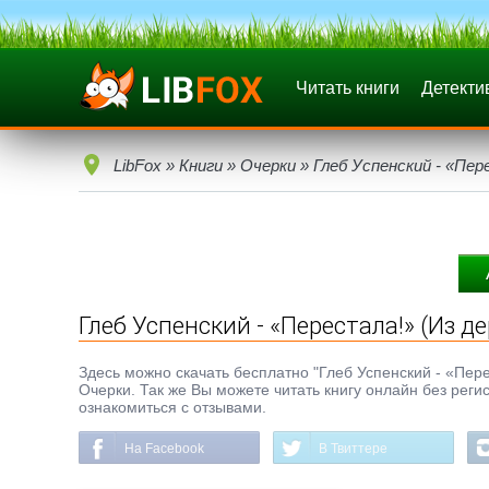
Читать книги
Детекти
LibFox
»
Книги
»
Очерки
» Глеб Успенский - «Пер
Глеб Успенский - «Перестала!» (Из д
Здесь можно скачать бесплатно "Глеб Успенский - «Перест
Очерки. Так же Вы можете читать книгу онлайн без реги
ознакомиться с отзывами.
На Facebook
В Твиттере