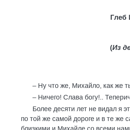
Глеб 
(
Из д
– Ну что же, Михайло, как же 
– Ничего! Слава богу!.. Тепери
Более десяти лет не видал я эт
по той же самой дороге и в те же 
близкими и Михайле со всеми нами