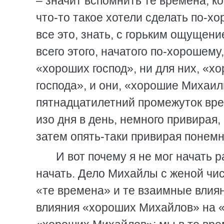
– значит вспомнить те времена, к
что-то такое хотели сделать по-
все это, знать, с горьким ощущен
всего этого, начатого по-хорошему
«хороших господ», ни для них, «
господа», и они, «хорошие Михаил
пятнадцатилетний промежуток вре
изо дня в день, немного привирая
затем опять-таки привирая понемно
И вот почему я не мог начать 
начать. Дело Михайлы с женой чи
«те времена» и те взаимные влиян
влияния «хороших Михайлов» на «