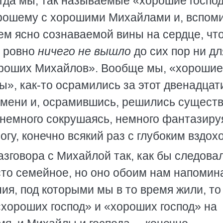
огда мы, так называемые «хорошие господ
хорошему с хорошими Михайлами и, вспом
ием ясно сознаваемой вины на сердце, что
, ровно
ничего не вышло
до сих пор ни дл
хороших Михайлов». Вообще мы, «хорошие
ы», как-то осрамились за этот двенадцат
мени и, осрамившись, решились сущест
, немного сокрушаясь, немного фантазиру
гу, конечно всякий раз с глубоким вздох
разговора с Михайлой так, как бы следова
сто семейное, но оно обоим нам напомин
ия, под которыми мы в то время жили, то
хороших господ» и «хороших господ» на