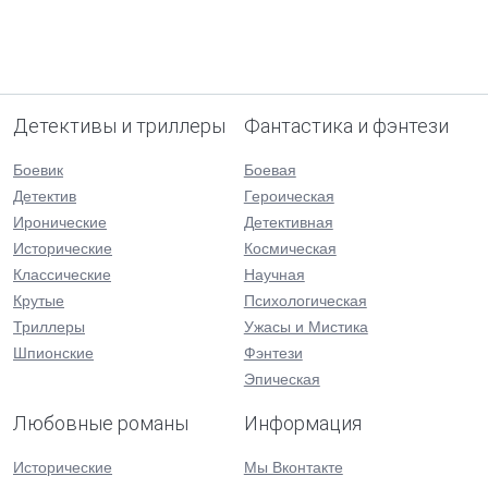
Детективы и триллеры
Фантастика и фэнтези
Боевик
Боевая
Детектив
Героическая
Иронические
Детективная
Исторические
Космическая
Классические
Научная
Крутые
Психологическая
Триллеры
Ужасы и Мистика
Шпионские
Фэнтези
Эпическая
Любовные романы
Информация
Исторические
Мы Вконтакте