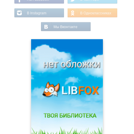
В Instagram
В Одноклассниках
Мы Вконтакте