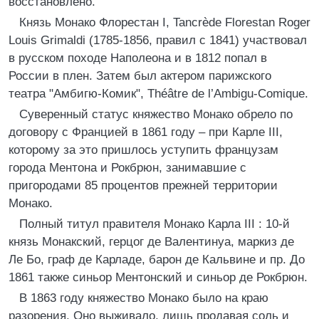
восстановлено.
Князь Монако Флорестан I, Tancrède Florestan Roger
Louis Grimaldi (1785-1856, правил с 1841) участвовал
в русском походе Наполеона и в 1812 попал в
России в плен. Затем был актером парижского
театра "Амбигю-Комик", Théâtre de l’Ambigu-Comique.
Суверенный статус княжество Монако обрело по
договору с Францией в 1861 году – при Карле III,
которому за это пришлось уступить французам
города Ментона и Рокбрюн, занимавшие с
пригородами 85 процентов прежней территории
Монако.
Полный титул правителя Монако Карла III : 10-й
князь Монакский, герцог де Валентинуа, маркиз де
Ле Бо, граф де Карладе, барон де Кальвине и пр. До
1861 также синьор Ментонский и синьор де Рокбрюн.
В 1863 году княжество Монако было на краю
разорения. Оно выживало, лишь продавая соль и