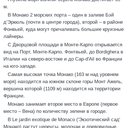
м.
В Монако 2 морских порта – один в заливе Бэй
д’Эркюль (почти в центре города), второй – в районе
Фонвьей, куда могут причаливать большие круизные
лайнеры.
С Дворцовой площади в Монте-Карло открывается
вид на Порт, Монте-Карло. Фонтвьей, до Bordighera в
Италии на северо-востоке и до Cap-d'Ail во Франции
на юго-западе.
Самая высокая точка Монако (163 м над уровнем
моря) находится на южном склоне горы Монт Ажель,
вершина которой (1109 м) находится на территории
Франции.
Монако занимает второе место в Европе (первое
место – Вена) по количеству зелени в городе.
В Le jardin exotique de Monaco ('Экзотический сад'
Монако) растут цереусы, молочаи и древовидные