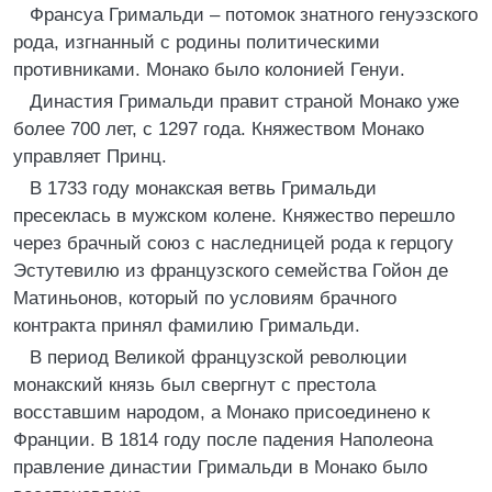
Франсуа Гримальди – потомок знатного генуэзского
рода, изгнанный с родины политическими
противниками. Монако было колонией Генуи.
Династия Гримальди правит страной Монако уже
более 700 лет, с 1297 года. Княжеством Монако
управляет Принц.
В 1733 году монакская ветвь Гримальди
пресеклась в мужском колене. Княжество перешло
через брачный союз с наследницей рода к герцогу
Эстутевилю из французского семейства Гойон де
Матиньонов, который по условиям брачного
контракта принял фамилию Гримальди.
В период Великой французской революции
монакский князь был свергнут с престола
восставшим народом, а Монако присоединено к
Франции. В 1814 году после падения Наполеона
правление династии Гримальди в Монако было