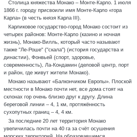
Столица княжества Монако – Монте-Карло. 1 июля
1866 г. городу присвоили имя Монте-Карло «гора
Карла» (в честь князя Карла III).
Карликовое государство-город Монако состоит из
четырех районов: Монте-Карло (казино и ночная
жизнь), Монако-Вилль, который часто называют
также "Ле-Роше" ("скала") (история государства и
династии), Фонвьей (спорт, здоровье,
современность), Ла-Кондамин (деловой центр, порт
и район, где живут жители Монако).
Монако называют «Балкончиком Европы». Плоской
местности в Монако почти нет, все дома стоят на
склонах гор очень близко друг к другу. Длина
береговой линии – 4, 1 км, протяжённость
сухопутных границ – 4, 4 км.
За последние 20 лет территория Монако
увеличилась почти на 40 га за счёт осушения
морских территорий. На образовавшемся