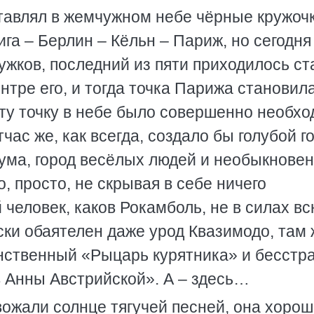
тавлял в жемчужном небе чёрные кружоч
га – Берлин – Кёльн – Париж, но сегодня
ружков, последний из пяти приходилось ст
ентре его, и тогда точка Парижа становил
ту точку в небе было совершенно необхо
час же, как всегда, создало бы голубой г
ума, город весёлых людей и необыкнове
о, просто, не скрывая в себе ничего
й человек, каков Рокамболь, не в силах в
ски обаятелен даже урод Квазимодо, там
инственный «Рыцарь курятника» и бесст
в Анны Австрийской». А – здесь…
вожали солнце тягучей песней, она хоро