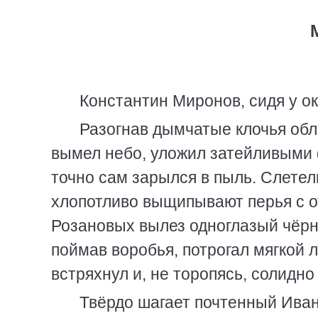
Константин Миронов, сидя у ок
Разогнав дымчатые клочья обл
вымел небо, уложил затейливыми
точно сам зарылся в пыль. Слетел
хлопотливо выщипывают перья с о
Розановых вылез одноглазый чёрный
поймав воробья, потрогал мягкой л
встряхнул и, не торопясь, солидно
Твёрдо шагает почтенный Иван