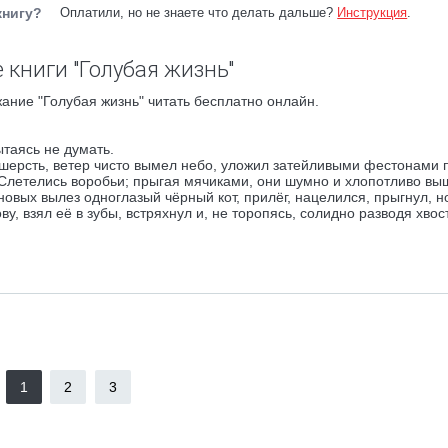
книгу?
Оплатили, но не знаете что делать дальше?
Инструкция
.
 книги "Голубая жизнь"
ание "Голубая жизнь" читать бесплатно онлайн.
ытаясь не думать.
 шерсть, ветер чисто вымел небо, уложил затейливыми фестонами 
 Слетелись воробьи; прыгая мячиками, они шумно и хлопотливо в
новых вылез одноглазый чёрный кот, прилёг, нацелился, прыгнул, н
, взял её в зубы, встряхнул и, не торопясь, солидно разводя хвос
1
2
3