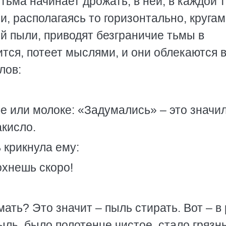
 тьма начинает дрожать, в ней, в каждой 
и, располагаясь то горизонтально, кругам
ой пыли, приводят безграничие тьмы в
ится, потеет мыслями, и они облекаются 
лов:
бе или молоке: «Задумались» – это значил
акисло.
 крикнула ему:
охнешь скоро!
мать? Это значит – пыль стирать. Вот – в 
ыль, было полотенце чистое, стало грязн