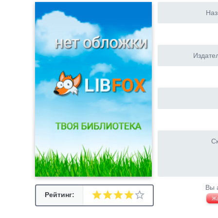
Наз
Издател
Ск
Вы 
Рейтинг:
Ж