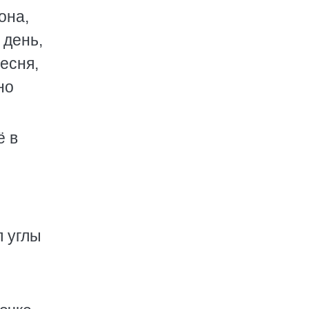
она,
 день,
есня,
но
ё в
л углы