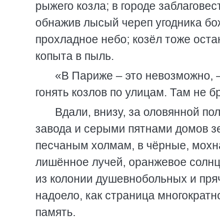
рыжего козла; в городе заблагове
обнажив лысый череп угодника бож
прохладное небо; козёл тоже оста
копыта в пыль.
«В Париже – это невозможно, 
гонять козлов по улицам. Там не
Вдали, внизу, за оловянной по
завода и серыми пятнами домов з
песчаным холмам, в чёрные, мохн
лишённое лучей, оранжевое солнце
из колонии душевнобольных и пряч
надоело, как страница многократн
память.