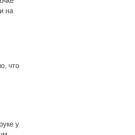
точке
и на
в
о, что
руке у
ым.