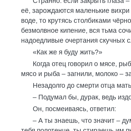
Странно: если закрыть глаза –
её, зарождаются маленькие вихри 
воде, то крутясь столбиками чёрн
безмолвное кипение, вся тьма соч
надоедливые очертания скучных с
«Как же я буду жить?»
Когда отец говорил о мясе, ры
мясо и рыба – загнили, молоко – з
Незадолго до смерти отца мать
– Подумал бы, дурак, ведь изд
Он, посмеиваясь, ответил:
– А ты знаешь, что значит – ду
тебя полотенце, ты стираешь им п