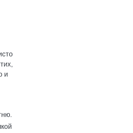
исто
тих,
о и
и
е
тню.
лкой