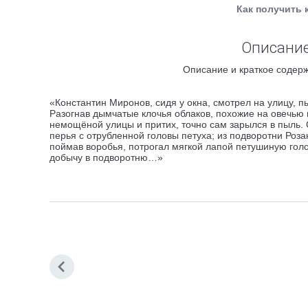
Как получить 
Описание
Описание и краткое содерж
«Константин Миронов, сидя у окна, смотрел на улицу, п
Разогнав дымчатые клочья облаков, похожие на овечью
немощёной улицы и притих, точно сам зарылся в пыль.
перья с отрубленной головы петуха; из подворотни Роза
поймав воробья, потрогал мягкой лапой петушиную голову
добычу в подворотню…»