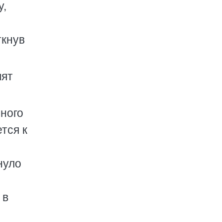
у,
ткнув
лят
чного
тся к
нуло
 в