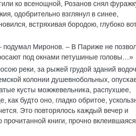
стили ко всенощной, Розанов снял фуражк
ия, одобрительно взглянул в синее,
новился, встряхивая бородою, глубоко во
– подумал Миронов. – В Париже не позво
 бросают под окнами петушиные головы…»
лосою реки, за рыжей грудой зданий водо
емской колонии душевнобольных, опускае
атые кусты можжевельника, распухшее,
, как будто оно, гладко обритое, ускольз
ется. Это повторялось каждый вечер и
о прочитанной книги, прочно вклеившаяся