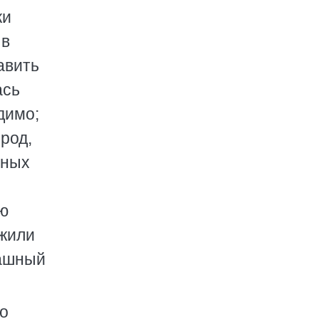
ки
 в
авить
ась
димо;
ород,
нных
сю
 жили
рашный
шо