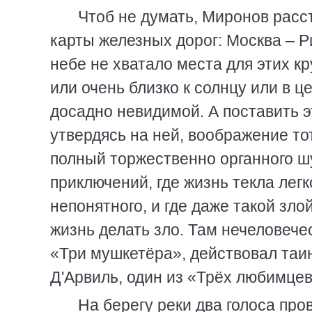
Чтоб не думать, Миронов расс
карты железных дорог: Москва – Ри
небе не хватало места для этих к
или очень близко к солнцу или в ц
досадно невидимой. А поставить э
утвердясь на ней, воображение тот
полный торжественно органного ш
приключений, где жизнь текла легк
непонятного, и где даже такой зло
жизнь делать зло. Там нечеловече
«Три мушкетёра», действовал та
Д'Арвиль, один из «Трёх любимце
На берегу реки два голоса про