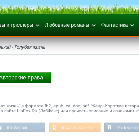
вы и триллеры
Любовные романы
Фантастика
ький - Голубая жизнь
Авторские права
я жизнь" в формате fb2, epub, txt, doc, pdf. Жанр: Короткие истори
а сайте LibFox.Ru (ЛибФокс) или прочесть описание и ознакомитьс
В Instagram
В Одноклассниках
Мы Вконтак