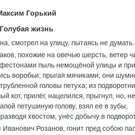
Максим Горький
Голубая жизнь
на, смотрел на улицу, пытаясь не думать.
аков, похожие на овечью шерсть, ветер ч
 фестонами пыль немощёной улицы и при
ись воробьи; прыгая мячиками, они шумн
трубленной головы петуха; из подворотн
 кот, прилёг, нацелился, прыгнул, но, н
апой петушиную голову, взял её в зубы,
 разводя хвостом, унёс добычу в подворо
 Иванович Розанов, гонит пред собою па