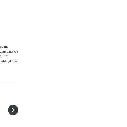
пыль
ыщипывают
о, не
том, унёс