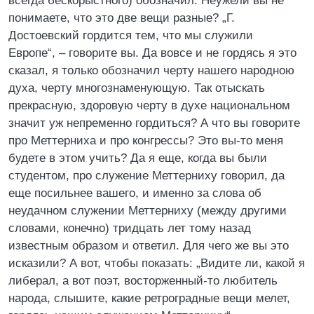
всегда бескорыстного) обозначил. Неужели вы не
понимаете, что это две вещи разные? „Г.
Достоевский гордится тем, что мы служили
Европе“, – говорите вы. Да вовсе и не гордясь я это
сказал, я только обозначил черту нашего народною
духа, черту многознаменующую. Так отыскать
прекрасную, здоровую черту в духе национальном
значит уж непременно гордиться? А что вы говорите
про Меттерниха и про конгрессы? Это вы-то меня
будете в этом учить? Да я еще, когда вы были
студентом, про служение Меттерниху говорил, да
еще посильнее вашего, и именно за слова об
неудачном служении Меттерниху (между другими
словами, конечно) тридцать лет тому назад
известным образом и ответил. Для чего же вы это
исказили? А вот, чтобы показать: „Видите ли, какой я
либерал, а вот поэт, восторженный-то любитель
народа, слышите, какие ретроградные вещи мелет,