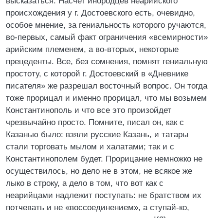
высказаться. Насчет инородцев неарийского
происхождения у г. Достоевского есть, очевидно,
особое мнение, за гениальность которого ручаются,
во-первых, самый факт ограничения «всемирности»
арийским племенем, а во-вторых, некоторые
прецеденты. Все, без сомнения, помнят гениальную
простоту, с которой г. Достоевский в «Дневнике
писателя» же разрешал восточный вопрос. Он тогда
тоже прорицал и именно прорицал, что мы возьмем
Константинополь и что все это произойдет
чрезвычайно просто. Помните, писал он, как с
Казанью было: взяли русские Казань, и татары
стали торговать мылом и халатами; так и с
Константинополем будет. Прорицание немножко не
осуществилось, но дело не в этом, не всякое же
лыко в строку, а дело в том, что вот как с
неарийцами надлежит поступать: не братством их
потчевать и не «воссоединением», а ступай-ко,