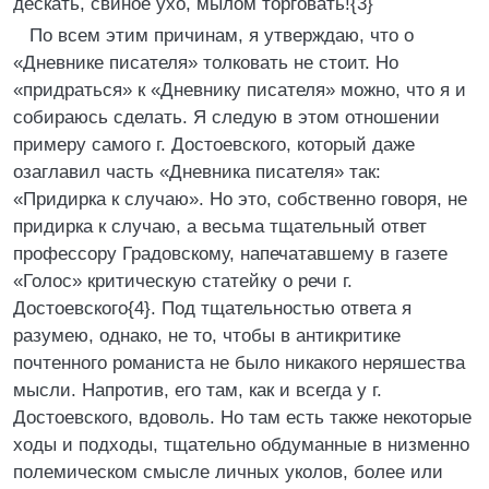
дескать, свиное ухо, мылом торговать!{3}
По всем этим причинам, я утверждаю, что о
«Дневнике писателя» толковать не стоит. Но
«придраться» к «Дневнику писателя» можно, что я и
собираюсь сделать. Я следую в этом отношении
примеру самого г. Достоевского, который даже
озаглавил часть «Дневника писателя» так:
«Придирка к случаю». Но это, собственно говоря, не
придирка к случаю, а весьма тщательный ответ
профессору Градовскому, напечатавшему в газете
«Голос» критическую статейку о речи г.
Достоевского{4}. Под тщательностью ответа я
разумею, однако, не то, чтобы в антикритике
почтенного романиста не было никакого неряшества
мысли. Напротив, его там, как и всегда у г.
Достоевского, вдоволь. Но там есть также некоторые
ходы и подходы, тщательно обдуманные в низменно
полемическом смысле личных уколов, более или