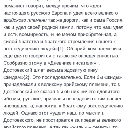
романист говорит, между прочим, что «для
настоящего русского Европа и удел всего великого
арийского племени
так же дороги, как и сама Россия,
как и удел своей родной земли, потому что наш удел
и есть всемирность, и не мечом приобретенная, а
силой братства и братского стремления нашего к
воссоединению людей»{1}. Об арийском племени и
еще где-то говорится с такою же определенностью.
Сообразно этому в «Дневнике писателя» г.
Достоевский шлет весьма ядовитую пику
«жидам»{2}. Это последовательно. Если бы «жиды»
принадлежали к великому арийскому племени, то г.
Достоевский не сказал бы об них ничего ядовитого,
ибо мы, русские, призваны не к ядовитостям насчет
инородцев, а, напротив, к братскому воссоединению
людей. Однако этот «удел» наш, по мысли г.
Достоевского, не простирается за пределы великого
арийского племени, а так как «жиды» – семиты, то