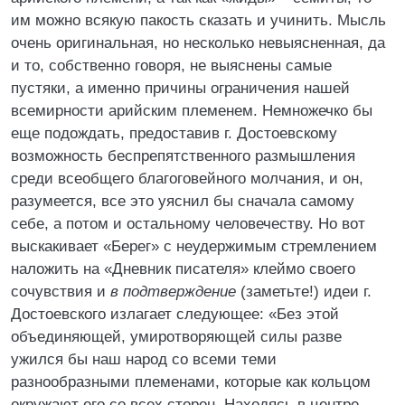
им можно всякую пакость сказать и учинить. Мысль
очень оригинальная, но несколько невыясненная, да
и то, собственно говоря, не выяснены самые
пустяки, а именно причины ограничения нашей
всемирности арийским племенем. Немножечко бы
еще подождать, предоставив г. Достоевскому
возможность беспрепятственного размышления
среди всеобщего благоговейного молчания, и он,
разумеется, все это уяснил бы сначала самому
себе, а потом и остальному человечеству. Но вот
выскакивает «Берег» с неудержимым стремлением
наложить на «Дневник писателя» клеймо своего
сочувствия и
в подтверждение
(заметьте!) идеи г.
Достоевского излагает следующее: «Без этой
объединяющей, умиротворяющей силы разве
ужился бы наш народ со всеми теми
разнообразными племенами, которые как кольцом
окружают его со всех сторон. Находясь в центре,