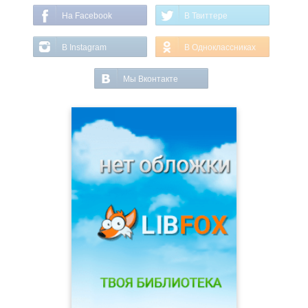
На Facebook
В Твиттере
В Instagram
В Одноклассниках
Мы Вконтакте