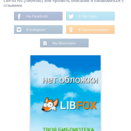
LibFox.Ru (ЛибФокс) или прочесть описание и ознакомиться с
отзывами.
На Facebook
В Твиттере
В Instagram
В Одноклассниках
Мы Вконтакте