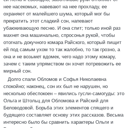
нее насекомых, навевают на нее прохладу, ее
охраняют от малейшего шума, который мог бы
прекратить этот сладкий сон, напевают
убаюкивающую песню. И она спит; только иной раз
махнет она машинально, спросонья рукой, чтобы
отогнать докучного комара Райского, который пищит
ей под самым ухом то так жалобно, то так грозно, а
она и не возьмет вдомек, чего надо этому комару,
зачем с таким упрямством он хочет потревожить ее
мирный сон.
Долго спали Обломов и Софья Николаевна
спокойно; наконец, сон их был не нарушен, но
несколько обеспокоен – явились гусли-самогуды: это
Ольга и Штольц для Обломова и Райский для
Беловодовой. Борьба этих элементов спящего и
будящего составляет основу этих рассказов. Весьма
интересно было бы сравнить характеры Ольги и