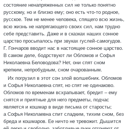
состояние ненапряженных сил не только понятно
русскому, но и близко ему; оно есть что-то родное,
русское. Тем не менее человека, спящего всю жизнь,
всю жизнь не напрягающего своих сил, нам трудно
себе представить. Даже и в сказках наших сонное
царство просыпалось при звуках гуслей-самогудов.
Г. Гончаров вводит нас в настоящее сонное царство.
В самом деле, бодрствуют ли Обломов и Софья
Николаевна Беловодова? Нет, они спят сном
крепким, непробудным, сном очарованным.
Их погрузил в этот сон злой волшебник. Обломов
и Софья Николаевна спят, но спят не одинаково.
Обломов по временам всхрапывает, бредит – ему
снятся и приятные для него предметы, подчас
является и кошмар в виде письма от старосты;
а Софья Николаевна спит сладким, тихим сном, без
бреда и кошмаров. Ее ничто не тревожит. Дышится
ей легко и свободно, заботливые руки отгоняют от