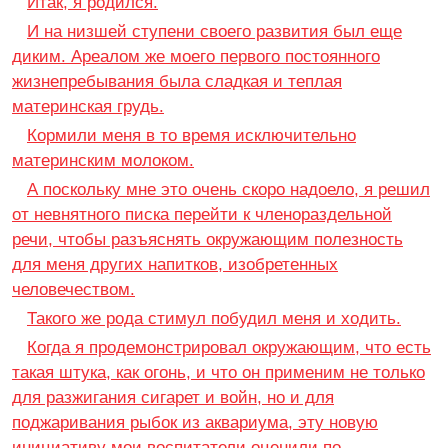
Итак, я родился.
И на низшей ступени своего развития был еще
диким. Ареалом же моего первого постоянного
жизнепребывания была сладкая и теплая
материнская грудь.
Кормили меня в то время исключительно
материнским молоком.
А поскольку мне это очень скоро надоело, я решил
от невнятного писка перейти к членораздельной
речи, чтобы разъяснять окружающим полезность
для меня других напитков, изобретенных
человечеством.
Такого же рода стимул побудил меня и ходить.
Когда я продемонстрировал окружающим, что есть
такая штука, как огонь, и что он применим не только
для разжигания сигарет и войн, но и для
поджаривания рыбок из аквариума, эту новую
инициативу мои воспитатели оценили по