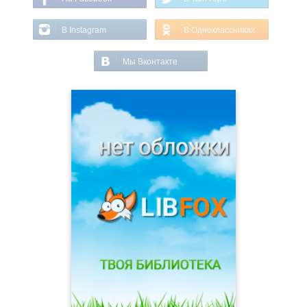
В Instagram
В Одноклассниках
Мы Вконтакте