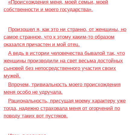
«Происхождения меня, моей семьи, моей
собственности и моего государства».
Произошел я, как это ни странно, от женщины, но
самое странное, что к этому каким-то образом
оказался причастен и мой отец.
А ведь в истории человечества бывалой так, что
женщины производили на свет весьма достойных
сыновей без непосредственного участия своих
мужей.
Впрочем, тривиальность моего происхождения
меня особо не удручала.
Рациональность, присущая моему характеру уже
тогда, надежно страховала меня от огорчений по
поводу таких вот пустяков.