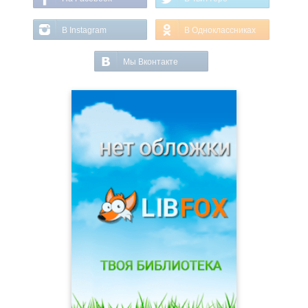
В Instagram
В Одноклассниках
Мы Вконтакте