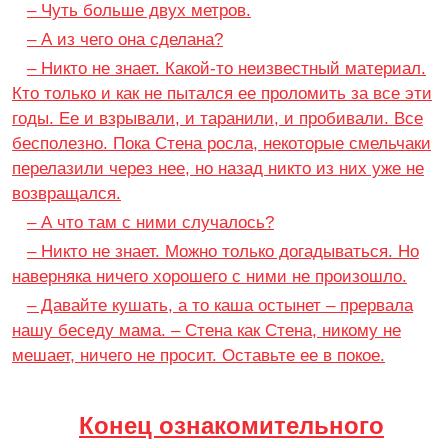
– Чуть больше двух метров.
– А из чего она сделана?
– Никто не знает. Какой-то неизвестный материал.
Кто только и как не пытался ее проломить за все эти
годы. Ее и взрывали, и таранили, и пробивали. Все
бесполезно. Пока Стена росла, некоторые смельчаки
перелазили через нее, но назад никто из них уже не
возвращался.
– А что там с ними случалось?
– Никто не знает. Можно только догадываться. Но
наверняка ничего хорошего с ними не произошло.
– Давайте кушать, а то каша остынет – прервала
нашу беседу мама. – Стена как Стена, никому не
мешает, ничего не просит. Оставьте ее в покое.
Конец ознакомительного