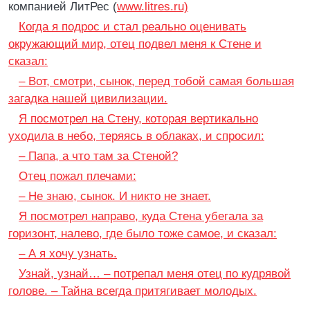
компанией ЛитРес (
www.litres.ru)
Когда я подрос и стал реально оценивать
окружающий мир, отец подвел меня к Стене и
сказал:
– Вот, смотри, сынок, перед тобой самая большая
загадка нашей цивилизации.
Я посмотрел на Стену, которая вертикально
уходила в небо, теряясь в облаках, и спросил:
– Папа, а что там за Стеной?
Отец пожал плечами:
– Не знаю, сынок. И никто не знает.
Я посмотрел направо, куда Стена убегала за
горизонт, налево, где было тоже самое, и сказал:
– А я хочу узнать.
Узнай, узнай… – потрепал меня отец по кудрявой
голове. – Тайна всегда притягивает молодых.