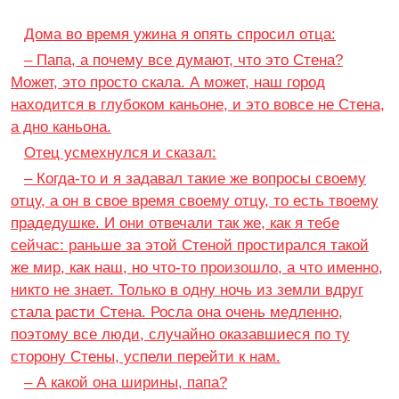
Дома во время ужина я опять спросил отца:
– Папа, а почему все думают, что это Стена?
Может, это просто скала. А может, наш город
находится в глубоком каньоне, и это вовсе не Стена,
а дно каньона.
Отец усмехнулся и сказал:
– Когда-то и я задавал такие же вопросы своему
отцу, а он в свое время своему отцу, то есть твоему
прадедушке. И они отвечали так же, как я тебе
сейчас: раньше за этой Стеной простирался такой
же мир, как наш, но что-то произошло, а что именно,
никто не знает. Только в одну ночь из земли вдруг
стала расти Стена. Росла она очень медленно,
поэтому все люди, случайно оказавшиеся по ту
сторону Стены, успели перейти к нам.
– А какой она ширины, папа?