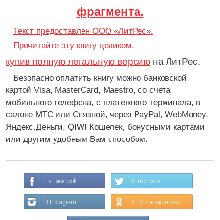
фрагмента.
Текст предоставлен ООО «ЛитРес».
Прочитайте эту книгу целиком,
купив полную легальную версию
на ЛитРес.
Безопасно оплатить книгу можно банковской
картой Visa, MasterCard, Maestro, со счета
мобильного телефона, с платежного терминала, в
салоне МТС или Связной, через PayPal, WebMoney,
Яндекс.Деньги, QIWI Кошелек, бонусными картами
или другим удобным Вам способом.
На Facebook
В Твиттере
В Instagram
В Одноклассниках