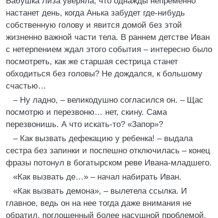
Бабушка Лиза уверяла, что однажды непременно
настанет день, когда Анька забудет где-нибудь
собственную голову и явится домой без этой
жизненно важной части тела. В раннем детстве Иван
с нетерпением ждал этого события – интересно было
посмотреть, как же старшая сестрица станет
обходиться без головы? Не дождался, к большому
счастью…
– Ну ладно, – великодушно согласился он. – Щас
посмотрю и перезвоню… нет, скину. Сама
перезвонишь. А что искать-то? «Запор»?
– Как вызвать дефекацию у ребенка! – выдала
сестра без запинки и поспешно отключилась – конец
фразы потонул в богатырском реве Ивана-младшего.
«Как вызвать де…» – начал набирать Иван.
«Как вызвать демона», – вылетела ссылка. И
главное, ведь он на нее тогда даже внимания не
обратил, поглощенный более насущной проблемой.