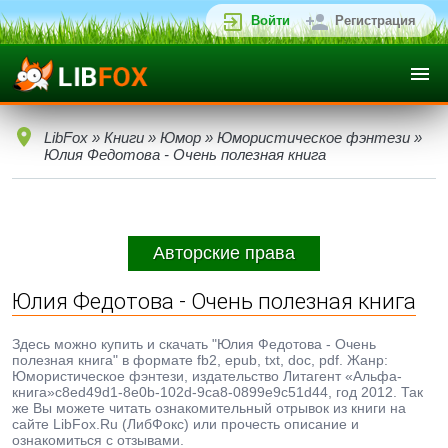
Войти
Регистрация
LibFox
»
Книги
»
Юмор
»
Юмористическое фэнтези
»
Юлия Федотова - Очень полезная книга
Авторские права
Юлия Федотова - Очень полезная книга
Здесь можно купить и скачать "Юлия Федотова - Очень
полезная книга" в формате fb2, epub, txt, doc, pdf. Жанр:
Юмористическое фэнтези, издательство Литагент «Альфа-
книга»c8ed49d1-8e0b-102d-9ca8-0899e9c51d44, год 2012. Так
же Вы можете читать ознакомительный отрывок из книги на
сайте LibFox.Ru (ЛибФокс) или прочесть описание и
ознакомиться с отзывами.