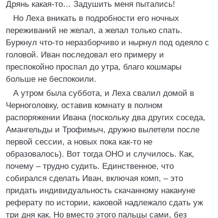
Дрянь какая-то… Задушить меня пытались!
Но Леха вникать в подробности его ночных
переживаний не желал, а желал только спать.
Буркнул что-то неразборчиво и нырнул под одеяло с
головой. Иван последовал его примеру и
преспокойно проспал до утра, благо кошмары
больше не беспокоили.
А утром была суббота, и Леха свалил домой в
Черноголовку, оставив комнату в полном
распоряжении Ивана (поскольку два других соседа,
Амангельды и Трофимыч, дружно вылетели после
первой сессии, а новых пока как-то не
образовалось). Вот тогда ОНО и случилось. Как,
почему – трудно судить. Единственное, что
собирался сделать Иван, включая комп, – это
придать индивидуальность скачанному накануне
реферату по истории, каковой надлежало сдать уж
три дня как. Но вместо этого пальцы сами, без