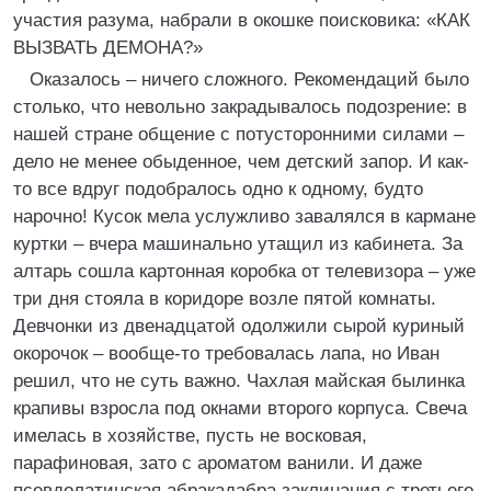
участия разума, набрали в окошке поисковика: «КАК
ВЫЗВАТЬ ДЕМОНА?»
Оказалось – ничего сложного. Рекомендаций было
столько, что невольно закрадывалось подозрение: в
нашей стране общение с потусторонними силами –
дело не менее обыденное, чем детский запор. И как-
то все вдруг подобралось одно к одному, будто
нарочно! Кусок мела услужливо завалялся в кармане
куртки – вчера машинально утащил из кабинета. За
алтарь сошла картонная коробка от телевизора – уже
три дня стояла в коридоре возле пятой комнаты.
Девчонки из двенадцатой одолжили сырой куриный
окорочок – вообще-то требовалась лапа, но Иван
решил, что не суть важно. Чахлая майская былинка
крапивы взросла под окнами второго корпуса. Свеча
имелась в хозяйстве, пусть не восковая,
парафиновая, зато с ароматом ванили. И даже
псевдолатинская абракадабра заклинания с третьего