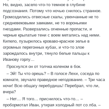
Но, видно, засело что-то темное в глубине
подсознания. Потому что ночью снилось странное.
Громоздились отвесные скалы, увенчанные не то
средневековыми замками, не то вороньими
гнездами. Разверзались огненные пропасти, и
черные крылатые тени с воем метались над ними.
Кипело, пузырилось кроваво-красное зелье в
огромных перегонных кубах, и что-то злое
зарождалось внутри, тянуло белые пальцы к
Иванову горлу…
Проснулся он от толчка коленом в бок.
– Эй! Ты что орешь? – В голосе Лехи, соседа по
комнате, звучало праведное негодование. – Три часа
ночи! Всю общагу перебудишь! Перебрал, что ли,
вчера?
– Нет… Я того… приснилось что-то… –
пробормотал Иван, утирая холодный пот со лба. –