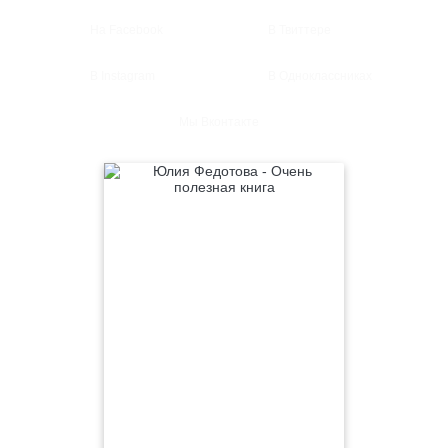
На Facebook
В Твиттере
В Instagram
В Одноклассниках
Мы Вконтакте