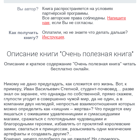
Вы автор?
Книга распространяется на условиях
партнёрской программы.
Все авторские права соблюдены.
Напишите
нам
, если Вы не согласны.
Как получить
Оплатили, но не знаете что делать дальше?
Инструкция
.
книгу?
Описание книги "Очень полезная книга"
Описание и краткое содержание "Очень полезная книга" читать
бесплатно онлайн.
Никому не дано предугадать, как сложится его жизнь. Вот, к
примеру, Иван Васильевич Степной, студент-почвовед… разве
знал он заранее, что однажды по собственной, прямо скажем,
глупости угодит в совершенно чужой мир, да не один, а в
компании двух нелюдей, непростые взаимоотношения которых
можно определить как «хищник – жертва»? Что придется ему
якшаться с ожившими удавленницами и сумасшедшими
магами, сражаться с плотоядными чудовищами и
благородными героями, избавлять от проклятий королевские
замки, свататься к принцессам, разыскивать одни магические
артефакты и создавать другие?..
Конечно, ничего подобного он не ожидал! Но случилось.