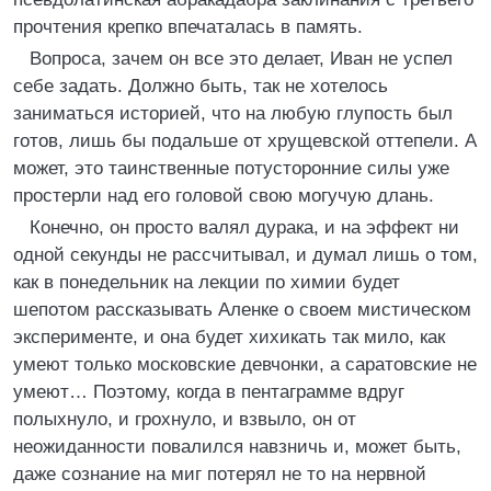
прочтения крепко впечаталась в память.
Вопроса, зачем он все это делает, Иван не успел
себе задать. Должно быть, так не хотелось
заниматься историей, что на любую глупость был
готов, лишь бы подальше от хрущевской оттепели. А
может, это таинственные потусторонние силы уже
простерли над его головой свою могучую длань.
Конечно, он просто валял дурака, и на эффект ни
одной секунды не рассчитывал, и думал лишь о том,
как в понедельник на лекции по химии будет
шепотом рассказывать Аленке о своем мистическом
эксперименте, и она будет хихикать так мило, как
умеют только московские девчонки, а саратовские не
умеют… Поэтому, когда в пентаграмме вдруг
полыхнуло, и грохнуло, и взвыло, он от
неожиданности повалился навзничь и, может быть,
даже сознание на миг потерял не то на нервной