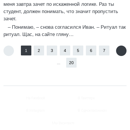
меня завтра зачет по искаженной логике. Раз ты
студент, должен понимать, что значит пропустить
зачет.
– Понимаю, – снова согласился Иван. – Ритуал так
ритуал. Щас, на сайте гляну…
1
2
3
4
5
6
7
...
20
На Facebook
В Твиттере
В Instagram
В Одноклассниках
Мы Вконтакте