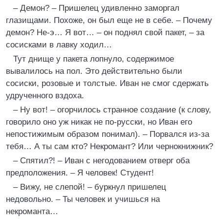
– Демон? – Пришелец удивленно заморгал
глазищами. Похоже, он был еще не в себе. – Почему
демон? Не-э… Я вот… – он поднял свой пакет, – за
сосисками в лавку ходил…
Тут днище у пакета лопнуло, содержимое
вывалилось на пол. Это действительно были
сосиски, розовые и толстые. Иван не смог сдержать
удрученного вздоха.
– Ну вот! – огорчилось странное создание (к слову,
говорило оно уж никак не по-русски, но Иван его
непостижимым образом понимал). – Порвался из-за
тебя… А ты сам кто? Некромант? Или чернокнижник?
– Спятил?! – Иван с негодованием отверг оба
предположения. – Я человек! Студент!
– Вижу, не слепой! – буркнул пришелец
недовольно. – Ты человек и учишься на
некроманта…